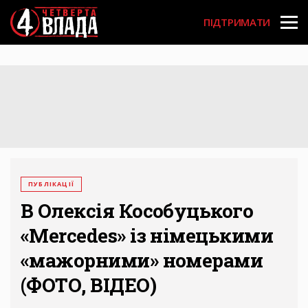
Перейти
User
до
ПІДТРИМАТИ
основного
account
вмісту
menu
ПУБЛІКАЦІЇ
В Олексія Кособуцького
«Mercedes» із німецькими
«мажорними» номерами
(ФОТО, ВІДЕО)