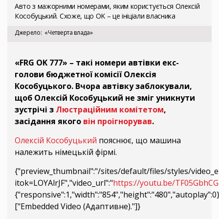
Авто з мажорними номерами, яким користується Олексій
Кособуцький. Схоже, що OK – це ініціали власника
Джерело
«Четверта влада»
«FRG OK 777» – такі номери автівки екс-
голови бюджетної комісії Олексія
Кособуцького. Вчора автівку заблокували,
щоб Олексій Кособуцький не зміг уникнути
зустрічі з
Люстраційним комітетом
,
засідання якого
він проігнорував
.
Олексій Кособуцький
пояснює, що машина
належить німецькій фірмі.
{"preview_thumbnail":"/sites/default/files/styles/vi
itok=LOYAlrJF","video_url":"
https://youtu.be/TF05GbhC
{"responsive":1,"width":"854","height":"480","autoplay":
["Embedded Video (Адаптивне)."]}