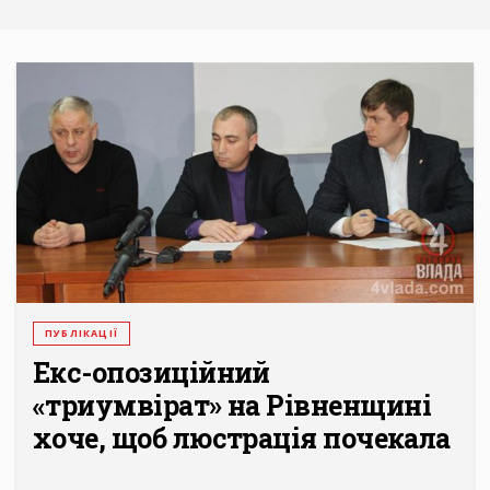
ПУБЛІКАЦІЇ
Екс-опозиційний
«триумвірат» на Рівненщині
хоче, щоб люстрація почекала
...