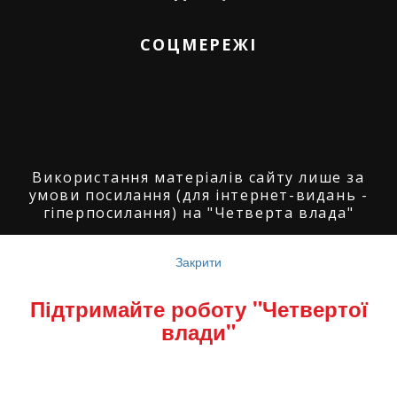
СОЦМЕРЕЖІ
Використання матеріалів сайту лише за
умови посилання (для інтернет-видань -
гіперпосилання) на "Четверта влада"
© ГО "Агенція журналістських розслідувань
"Четверта влада": 2008-2026.
Закрити
© ГО "Рівненський прес клуб": 2008-2026. ©
Підтримайте роботу "Четвертої
Володимир Торбіч: 2008-2026.
влади"
© Copyright by
SoftGroup
2026 All Right
Reserved