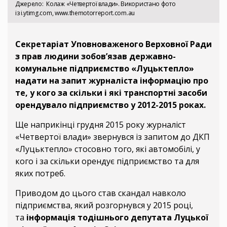
Джерело
Колаж «Четвертої влади». Використано фото
із i.ytimg.com, www.themotorreport.com.au
Секретаріат Уповноваженого Верховної Ради
з прав людини зобов’язав державно-
комунальне підприємство «Луцьктепло»
надати на запит журналіста інформацію про
те, у кого за скільки і які транспортні засоби
орендувало підприємство у 2012-2015 роках.
Ще наприкінці грудня 2015 року журналіст
«Четвертої влади» звернувся із запитом до ДКП
«Луцьктепло» стосовно того, які автомобілі, у
кого і за скільки орендує підприємство та для
яких потреб.
Приводом до цього став скандал навколо
підприємства, який розгорнувся у 2015 році,
та
інформація тодішнього
депутата Луцької