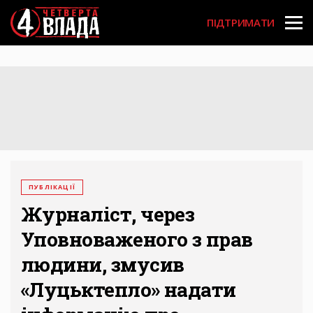
Перейти
User
до
ПІДТРИМАТИ
основного
account
вмісту
menu
ПУБЛІКАЦІЇ
Журналіст, через
Уповноваженого з прав
людини, змусив
«Луцьктепло» надати