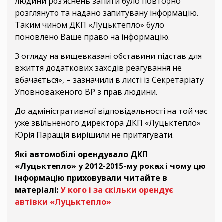
людини роз’яснень запити було повторно
розглянуто та надано запитувану інформацію.
Таким чином ДКП «Луцьктепло» було
поновлено Ваше право на інформацію.
З огляду на вищевказані обставини підстав для
вжиття додаткових заходів реагування не
вбачається», – зазначили в листі із Секретаріату
Уповноваженого ВР з прав людини.
До адміністративної відповідальності на той час
уже звільненого директора ДКП «Луцьктепло»
Юрія Паращія вирішили не притягувати.
Які автомобілі орендувало ДКП
«Луцьктепло» у 2012-2015-му роках і чому цю
інформацію приховували читайте в
матеріалі:
У кого і за скільки орендує
автівки «Луцьктепло»