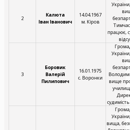
України,
ви
Калюта
14.04.1967
2
безпарт
Іван Іванович
м. Кіров
Тимча
працює, с
відсу
Грома
України,
ви
Боровик
безпарт
16.01.1975
3
Валерій
Володим
с. Воронки
Пилипович
вище пр
училищ
Дире
судимість 
Грома
України,
вища, без