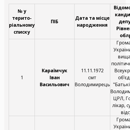
Відомо
№ у
канди
терито-
Дата та місце
ПІБ
деп
ріальному
народження
Рівне
списку
обл
Гром
України
вища
політичн
Караїмчук
11.11.1972
Всеукр
1
Іван
смт
об’є
Васильович
Володимирець
"Батьк
Володи
ЦРЛ, Г
лікар, 
відс
Гром
України