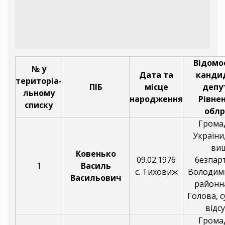
Відомос
№ у
Дата та
канди
територіа-
ПІБ
місце
депу
льному
народження
Рівнен
списку
обл
Грома
України,
ви
Ковенько
09.02.1976
безпарт
1
Василь
с. Тиховиж
Володим
Васильович
районна
Голова, с
відсу
Грома