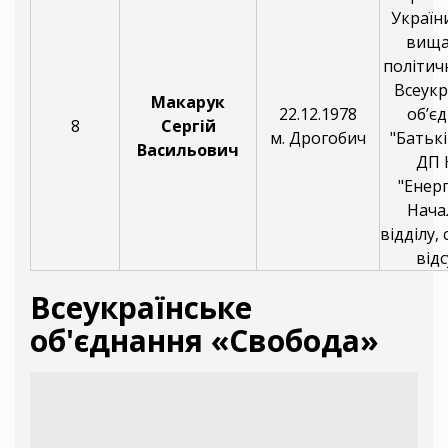
України
вища
політичн
Всеукр
Макарук
22.12.1978
об’є
8
Сергій
м. Дрогобич
"Батьк
Васильович
ДП 
"Енер
Нача
відділу,
відс
Всеукраїнське
об'єднання «Свобода»