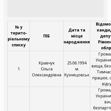
Відомо
№ у
Дата та
канди
терито-
ПІБ
місце
депу
ріальному
народження
Рівне
списку
обл
Грома
України
Кравчук
25.06.1994
вища, без
1
Ольга
м.
Тимчас
Олександрівна
Кузнецовськ
працює, 
відс
Грома
України
ви
безпарті