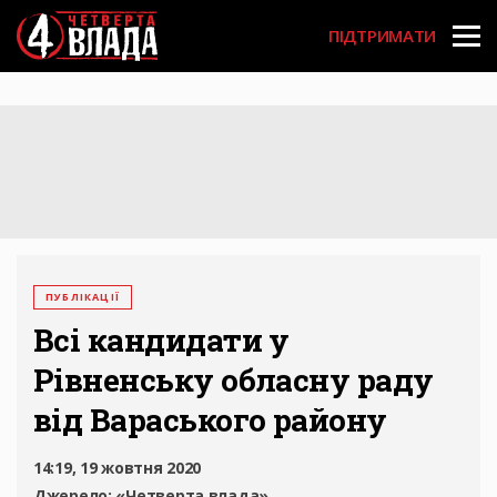
Перейти
User
до
ПІДТРИМАТИ
основного
account
вмісту
menu
ПУБЛІКАЦІЇ
Всі кандидати у
Рівненську обласну раду
від Вараського району
14:19, 19 жовтня 2020
Джерело:
«Четверта влада»