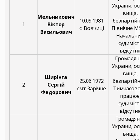
України, ос
вища,
Мельникович
10.09.1981
безпартійн
1
Віктор
с. Вовчиці
Північне М
Васильович
Начальни
судиміст
відсутня
Громадян
України, ос
вища,
Ширінга
25.06.1972
безпартійн
2
Сергій
смт Зарічне
Тимчасово
Федорович
працює
судиміст
відсутня
Громадян
України, ос
вища,