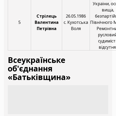
України, ос
вища,
Стрілець
26.05.1986
безпартій
5
Валентина
с. Кухотська
Північного 
Петрівна
Воля
Ремонтн
русловий
судиміст
відсутня
Всеукраїнське
об'єднання
«Батьківщина»