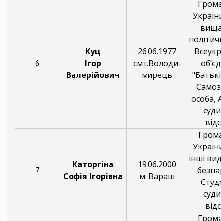
Гром
України
вища
політичн
Куц
26.06.1977
Всеукр
6
Ігор
смт.Володи-
об’є
Валерійович
мирець
"Батьк
Самоз
особа, 
суди
відс
Гром
України
інші вид
Каторгіна
19.06.2000
7
безпа
Софія Ігорівна
м. Вараш
Студ
суди
відс
Гром