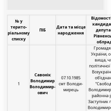
Відомост
№ у
кандида
терито-
Дата та місце
ПІБ
депута
ріальному
народження
Рівненс
списку
облра
Громадя
України, о
вища, ч
політичної 
Всеукраї
Савонік
07.10.1985
об’єдна
Володимир
1
смт Володи-
"Свобод
Володимир-
мирець
Володимир
ович
районна 
Заступник 
Володимир