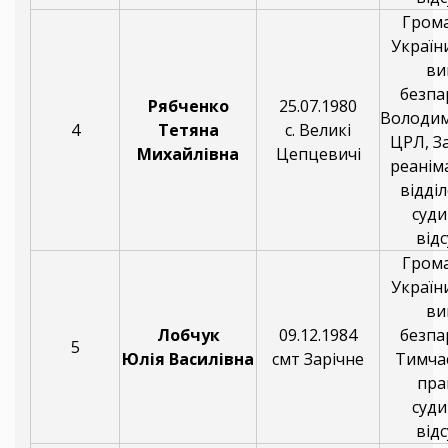
Гром
України
ви
безпа
Рябченко
25.07.1980
Володи
4
Тетяна
с. Великі
ЦРЛ, З
Михайлівна
Цепцевичі
реанім
відді
суди
відс
Гром
України
ви
Лобчук
09.12.1984
безпа
5
Юлія Василівна
смт Зарічне
Тимча
пра
суди
відс