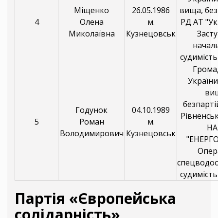
Міщенко
26.05.1986
вища, без
4
Олена
м.
РД АТ "У
Миколаївна
Кузнецовськ
Заст
начал
судимість
Грома
України
ви
безпарті
Годунок
04.10.1989
Рівненсь
5
Роман
м.
НА
Володимирович
Кузнецовськ
"ЕНЕРГ
Опер
спецводо
судимість
Партія «Європейська
солідарність»