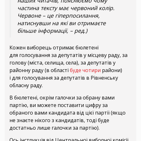
наших читачів, пояснюємо чому
частина тексту має червоний колір.
Червоне – це гіперпосилання,
натиснувши на які ви отримаєте
більше інформації, – ред.)
Кожен виборець отримає бюлетені
для голосування за депутатів у місцеву раду, за
голову (міста, селища, села), за депутатів у
районну раду (в області
буде чотири
райони)
і для голосування за депутатів в Рівненську
обласну раду.
В бюлетені, окрім галочки за обрану вами
партію, ви можете поставити цифру за
обраного вами кандидата від цієї партії (якщо
не знаєте нікого з кандидатів, тоді буде
достатньо лише галочки за партію).
Ось інструкція від Центральної виборчої комісії