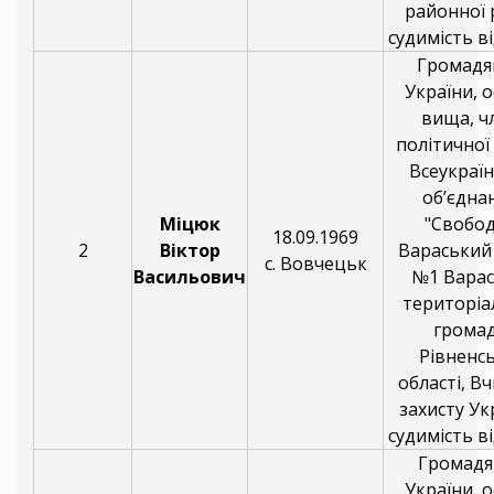
районної 
судимість ві
Громадя
України, о
вища, ч
політичної 
Всеукраї
об’єдна
Міцюк
"Свобод
18.09.1969
2
Віктор
Вараський
с. Вовчецьк
Васильович
№1 Варас
територіа
грома
Рівненсь
області, В
захисту Ук
судимість ві
Громадя
України, о