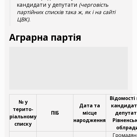
кандидати у депутати
(черговість
партійних списків така ж, як і на сайті
ЦВК)
.
Аграрна партія
Відомості
№ у
Дата та
кандидат
терито-
ПІБ
місце
депутат
ріальному
народження
Рівненсь
списку
облрад
Громадян