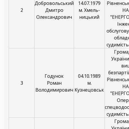
Добровольський
14.07.1979
Рівненсь
2
Дмитро
м. Хмель-
НА
Олександрович
ницький
"ЕНЕРГ
Інже
обслугову
облад
судимість
Грома
України
ви
безпарті
Годунок
04.10.1989
Рівненсь
3
Роман
м.
НА
Володимирович
Кузнецовськ
"ЕНЕРГ
Опер
спецводо
судимість
Грома
України