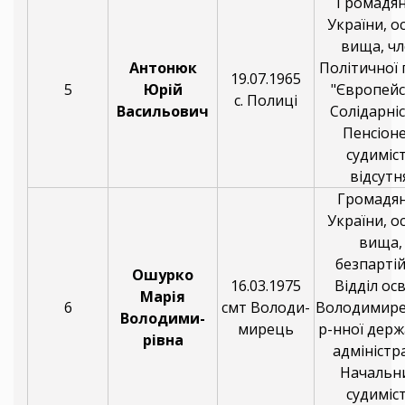
Громадя
України, о
вища, чл
Антонюк
Політичної 
19.07.1965
5
Юрій
"Європей
с. Полиці
Васильович
Солідарніс
Пенсіоне
судиміс
відсутня
Громадя
України, о
вища,
безпартій
Ошурко
16.03.1975
Відділ ос
Марія
6
смт Володи-
Володимире
Володими-
мирець
р-нної держ
рівна
адміністра
Начальн
судиміс