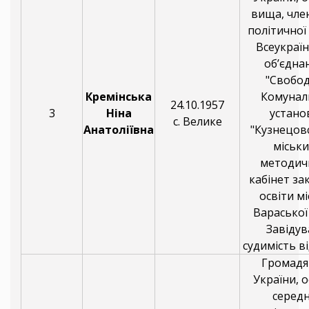
вища, чле
політичної 
Всеукраї
об’єдна
"Свобод
Кремінська
Комунал
24.10.1957
3
Ніна
устано
с. Велике
Анатоліївна
"Кузнецов
міськ
методич
кабінет за
освіти мі
Вараської
Завідув
судимість ві
Громадя
України, о
серед