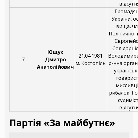
відсутня
Громадя
України, о
вища, чл
Політичної 
"Європей
Солідарніс
Ющук
21.04.1981
Володимир
7
Дмитро
м. Костопіль
р-нна орган
Анатолійович
українськ
товарис
мисливці
рибалок, Го
судиміс
відсутня
Партія «За майбутнє»