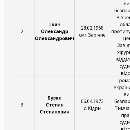
ви
безпар
Рівне
Ткач
обл
28.02.1968
2
Олександр
протип
смт Зарічне
Олександрович
це
Заві
хірур
відді
суди
відс
Гром
України
ви
Бузян
06.04.1973
безпар
3
Степан
с. Кідри
Тимча
Степанович
пра
суди
відс