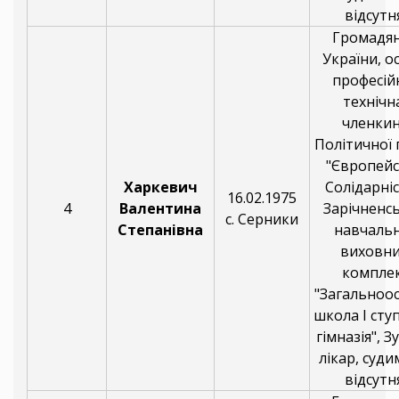
відсутня
Громадя
України, о
професій
технічн
членки
Політичної 
"Європей
Харкевич
Солідарніс
16.02.1975
4
Валентина
Зарічненс
с. Серники
Степанівна
навчаль
виховн
компле
"Загальноос
школа І сту
гімназія", 
лікар, суди
відсутня