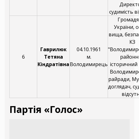
Директ
судимість ві
Громадя
України, о
вища, безпа
КЗ
Гаврилюк
04.10.1961
"Володимир
6
Тетяна
м.
районн
Кіндратівна
Володимирець
історичний 
Володимир
райради, М
доглядач, су
відсутн
Партія «Голос»