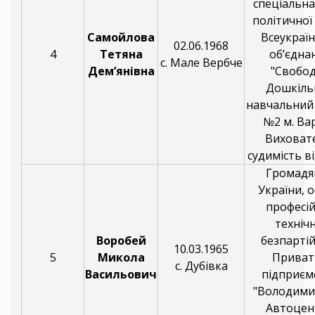
спеціальна
політичної 
Самойлова
Всеукраї
02.06.1968
4
Тетяна
об’єдна
с. Мале Вербче
Дем’янівна
"Свобод
Дошкіль
навчальний
№2 м. Ва
Виховат
судимість ві
Громадя
України, о
професі
технічн
Воробей
безпарті
10.03.1965
5
Микола
Приват
с. Дубівка
Васильович
підприєм
"Володими
Автоцен