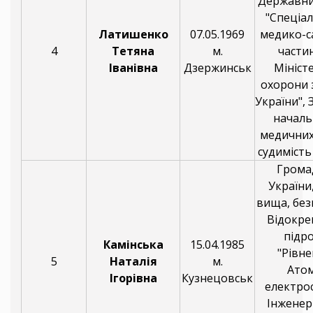
Державни
"Спеціал
Латишенко
07.05.1969
медико-с
4
Тетяна
м.
части
Іванівна
Дзержинськ
Мініст
охорони 
України", 
началь
медичних
судимість 
Грома
України,
вища, без
Відокр
підро
Камінська
15.04.1985
"Рівне
5
Наталія
м.
Ато
Ігорівна
Кузнецовськ
електрос
Інженер 