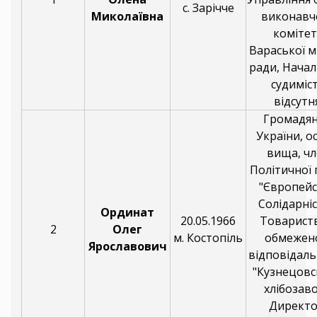
с. Зарічче
Миколаївна
виконавч
комітет
Вараської м
ради, Начал
судиміс
відсутня
Громадя
України, о
вища, чл
Політичної 
"Європей
Солідарніс
Ординат
20.05.1966
Товариств
2
Олег
м. Костопіль
обмежен
Ярославович
відповідаль
"Кузнецов
хлібозаво
Директо