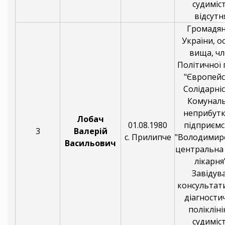
судиміс
відсутня
Громадя
України, о
вища, чл
Політичної 
"Європей
Солідарніс
Комунал
неприбут
Лобач
01.08.1980
підприєм
3
Валерій
с. Прилипче
"Володимир
Васильович
центральна
лікарня"
Завідув
консультат
діагности
полікліні
судиміс