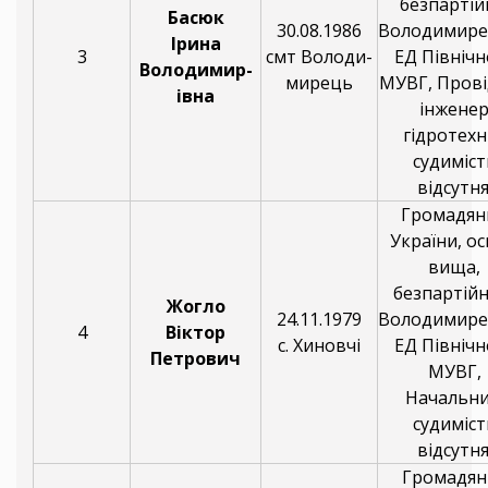
безпартій
Басюк
30.08.1986
Володимире
Ірина
3
смт Володи-
ЕД Північн
Володимир-
мирець
МУВГ, Пров
івна
інжене
гідротехн
судиміст
відсутня
Громадян
України, ос
вища,
безпартійн
Жогло
24.11.1979
Володимире
4
Віктор
с. Хиновчі
ЕД Північн
Петрович
МУВГ,
Начальни
судиміст
відсутня
Громадян