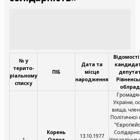
Відомості
№ у
Дата та
кандидат
терито-
ПІБ
місце
депута
ріальному
народження
Рівненсь
списку
облрад
Громадя
України, о
вища, член
Політичної 
"Європей
Корень
Солідарніс
13.10.1977
1
Олена
Управління 