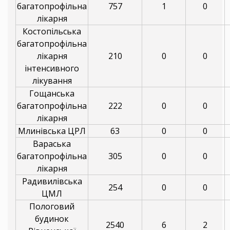
багатопрофільна
757
1
0
лікарня
Костопільська
багатопрофільна
лікарня
210
0
0
інтенсивного
лікування
Гощанська
багатопрофільна
222
0
0
лікарня
Млинівська ЦРЛ
63
0
0
Вараська
багатопрофільна
305
0
0
лікарня
Радивилівська
254
0
0
ЦМЛ
Пологовий
будинок
2540
6
2