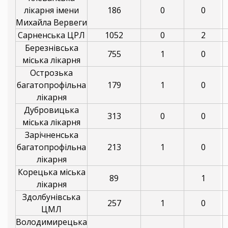
лікарня імени
186
0
0
Михайла Вервеги
Сарненська ЦРЛ
1052
0
2
Березнівська
755
1
0
міська лікарня
Острозька
багатопрофільна
179
1
0
лікарня
Дубровицька
313
0
0
міська лікарня
Зарічненська
багатопрофільна
213
1
0
лікарня
Корецька міська
89
1
лікарня
Здолбунівська
257
1
0
ЦМЛ
Володимирецька