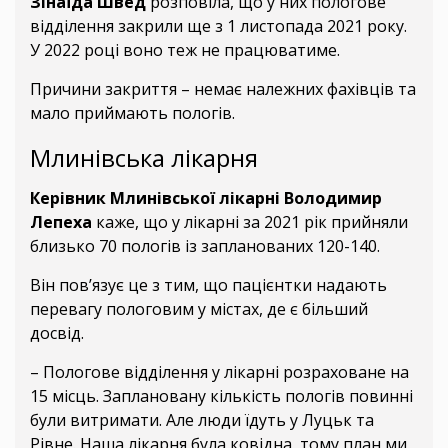
Зінаїда Швед
розповіла, що у них пологове
відділення закрили ще з 1 листопада 2021 року.
У 2022 році воно теж не працюватиме.
Причини закриття – немає належних фахівців та
мало приймають пологів.
Млинівська лікарня
Керівник Млинівської лікарні Володимир
Лепеха
каже, що у лікарні за 2021 рік прийняли
близько 70 пологів із запланованих 120-140.
Він пов’язує це з тим, що пацієнтки надають
перевагу пологовим у містах, де є більший
досвід.
– Пологове відділення у лікарні розраховане на
15 місць. Заплановану кількість пологів повинні
були витримати. Але люди їдуть у Луцьк та
Рівне. Наша лікарня була ковідна, тому план ми