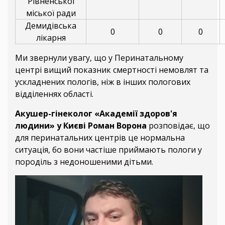
Рівненської
міської ради
Демидівська
0
0
0
лікарня
Ми звернули увагу, що у Перинатальному
центрі вищий показник смертності немовлят та
ускладнених пологів, ніж в інших пологових
відділеннях області.
Акушер-гінеколог «Академії здоров'я
людини» у Києві Роман Ворона
розповідає, що
для перинатальних центрів це нормальна
ситуація, бо вони частіше приймають пологи у
породіль з недоношеними дітьми.