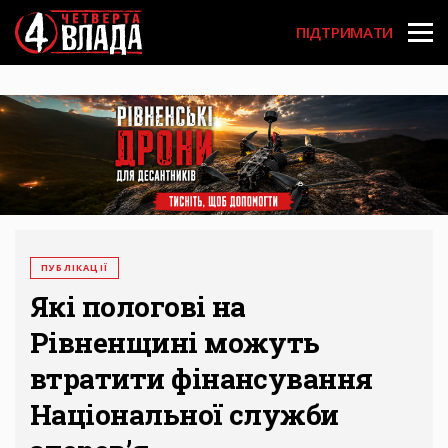
Перейти
User
до
ПІДТРИМАТИ
основного
account
вмісту
menu
ПУБЛІКАЦІЇ
Які пологові на
Рівненщині можуть
втратити фінансування
Національної служби