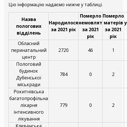
Цю інформацію надаємо нижче у таблиці.
Померло
Померло
Назва
Народилося
немовлят
матерів
у
пологових
за 2021 рік
за 2021
за 2021
відділень
рік
рік
Обласний
перинатальний
2720
46
1
центр
Пологовий
будинок
784
0
2
Дубенської
міськради
Рокитнівська
багатопрофільна
лікарня
779
0
2
інтенсивного
лікування
Клеванська