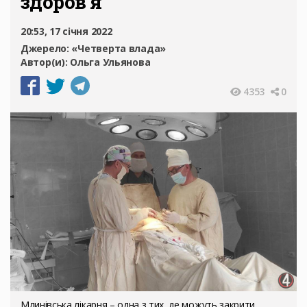
здоров’я
20:53, 17 січня 2022
Джерело:
«Четверта влада»
Автор(и):
Ольга Ульянова
4353
0
Млинівська лікарня – одна з тих, де можуть закрити