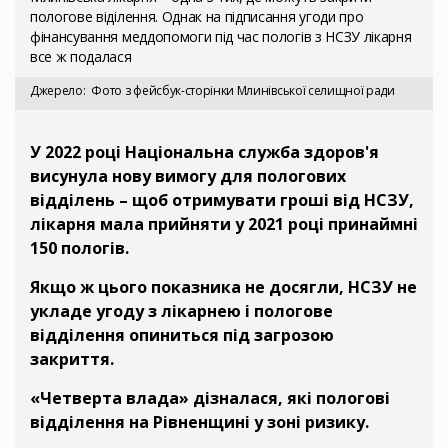
пологове віділення. Однак на підписання угоди про
фінансування меддопомоги під час пологів з НСЗУ лікарня
все ж подалася
Джерело
Фото з фейсбук-сторінки Млинівської селищної ради
У 2022 році Національна служба здоров'я
висунула нову вимогу для пологових
відділень – щоб отримувати гроші від НСЗУ,
лікарня мала прийняти у 2021 році принаймні
150 пологів.
Якщо ж цього показника не досягли, НСЗУ не
укладе угоду з лікарнею і пологове
відділення опиниться під загрозою
закриття.
«Четверта влада» дізналася, які пологові
відділення на Рівненщині у зоні ризику.