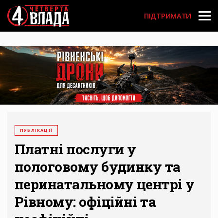
Перейти
User
до
ПІДТРИМАТИ
основного
account
вмісту
menu
ПУБЛІКАЦІЇ
Платні послуги у
пологовому будинку та
перинатальному центрі у
Рівному: офіційні та