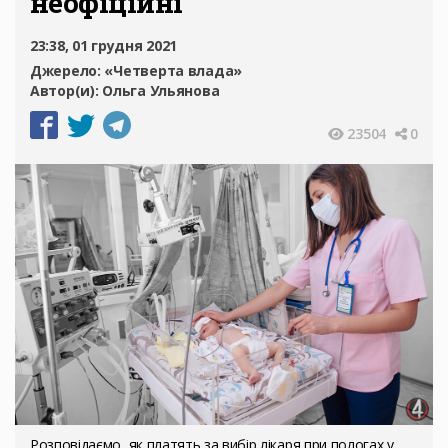
неофіційні
23:38, 01 грудня 2021
Джерело:
«Четверта влада»
Автор(и):
Ольга Ульянова
23504
0
Розповідаємо, як платять за вибір лікаря при пологах у