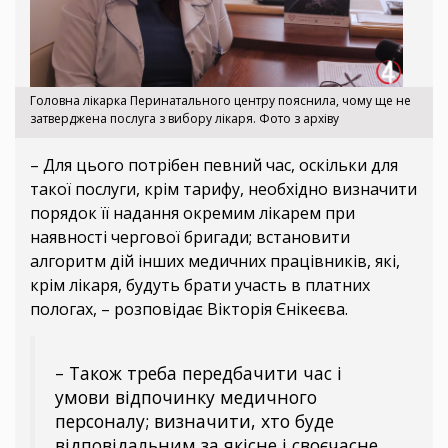
Головна лікарка Перинатального центру пояснила, чому ще не
затверджена послуга з вибору лікаря. Фото з архіву
– Для цього потрібен певний час, оскільки для
такої послуги, крім тарифу, необхідно визначити
порядок її надання окремим лікарем при
наявності чергової бригади; встановити
алгоритм дій інших медичних працівників, які,
крім лікаря, будуть брати участь в платних
пологах, – розповідає Вікторія Єнікеєва.
– Також треба передбачити час і
умови відпочинку медичного
персоналу; визначити, хто буде
відповідальним за якісне і своєчасне