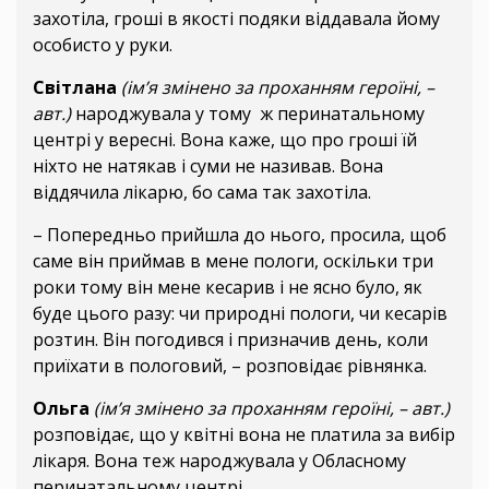
захотіла, гроші в якості подяки віддавала йому
особисто у руки.
Світлана
(ім’я змінено за проханням героїні, –
авт.)
народжувала у тому ж перинатальному
центрі у вересні. Вона каже, що про гроші їй
ніхто не натякав і суми не називав. Вона
віддячила лікарю, бо сама так захотіла.
– Попередньо прийшла до нього, просила, щоб
саме він приймав в мене пологи, оскільки три
роки тому він мене кесарив і не ясно було, як
буде цього разу: чи природні пологи, чи кесарів
розтин. Він погодився і призначив день, коли
приїхати в пологовий, – розповідає рівнянка.
Ольга
(ім’я змінено за проханням героїні, – авт.)
розповідає, що у квітні вона не платила за вибір
лікаря. Вона теж народжувала у Обласному
перинатальному центрі.