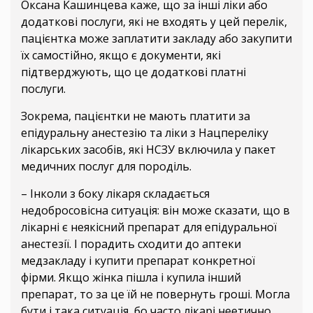
Оксана Кашинцева каже, що за інші ліки або
додаткові послуги, які не входять у цей перелік,
пацієнтка може заплатити закладу або закупити
їх самостійно, якщо є документи, які
підтверджують, що це додаткові платні
послуги.
Зокрема, пацієнтки не мають платити за
епідуральну анестезію та ліки з Нацпереліку
лікарських засобів, які НСЗУ включила у пакет
медичних послуг для породіль.
– Інколи з боку лікаря складається
недобросовісна ситуація: він може сказати, що в
лікарні є неякісний препарат для епідуральної
анестезії. І порадить сходити до аптеки
медзакладу і купити препарат конкретної
фірми. Якщо жінка пішла і купила інший
препарат, то за це їй не повернуть гроші. Могла
бути і така ситуація, бо часто лікарі неетично