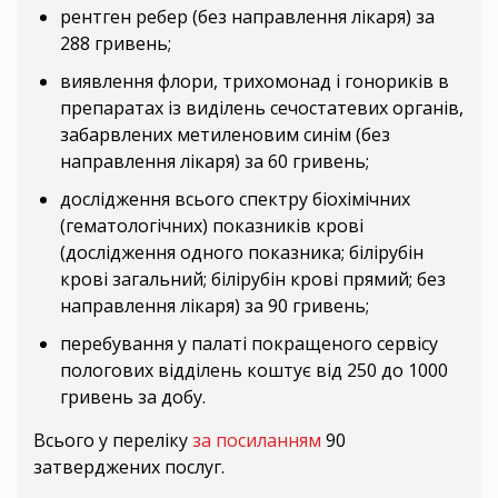
рентген ребер (без направлення лікаря) за
288 гривень;
виявлення флори, трихомонад і гонориків в
препаратах із виділень сечостатевих органів,
забарвлених метиленовим синім (без
направлення лікаря) за 60 гривень;
дослідження всього спектру біохімічних
(гематологічних) показників крові
(дослідження одного показника; білірубін
крові загальний; білірубін крові прямий; без
направлення лікаря) за 90 гривень;
перебування у палаті покращеного сервісу
пологових відділень коштує від 250 до 1000
гривень за добу.
Всього у переліку
за посиланням
90
затверджених послуг.