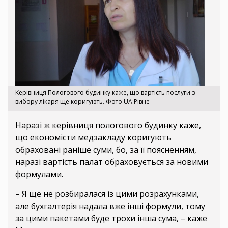
Керівниця Пологового будинку каже, що вартість послуги з
вибору лікаря ще коригують. Фото UA:Рівне
Наразі ж керівниця пологового будинку каже,
що економісти медзакладу коригують
обраховані раніше суми, бо, за її поясненням,
наразі вартість палат обраховується за новими
формулами.
– Я ще не розбиралася із цими розрахунками,
але бухгалтерія надала вже інші формули, тому
за цими пакетами буде трохи інша сума, – каже