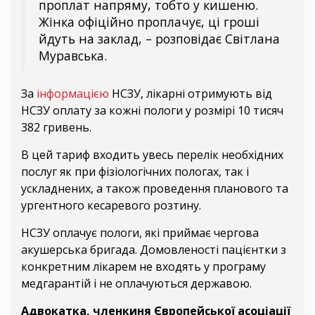
проплат напряму, тобто у кишеню.
Жінка офіційно проплачує, ці гроші
йдуть на заклад, – розповідає Світлана
Муравська.
За
інформацією
НСЗУ, лікарні отримують від
НСЗУ оплату за кожні пологи у розмірі 10 тисяч
382 гривень.
В цей тариф входить увесь перелік необхідних
послуг як при фізіологічних пологах, так і
ускладнених, а також проведення планового та
ургентного кесаревого розтину.
НСЗУ оплачує пологи, які приймає чергова
акушерська бригада. Домовленості пацієнтки з
конкретним лікарем не входять у програму
медгарантій і не оплачуються державою.
Адвокатка, членкиня Європейської асоціації