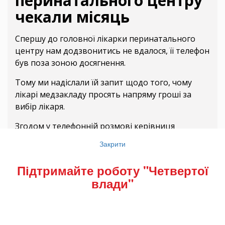
перинатального центру
чекали місяць
Спершу до головної лікарки перинатального
центру нам додзвонитись не вдалося, її телефон
був поза зоною досягнення.
Тому ми надіслали їй запит щодо того, чому
лікарі медзакладу просять напряму гроші за
вибір лікаря.
Згодом у телефонній розмові керівниця
перинатального центру сказала, що відповідь
Закрити
на запит надішле, але «зараз говорити не
може».
Підтримайте роботу "Четвертої
влади"
Ми чекали на відповідь протягом місяця, проте
так її і не отримали. Знову подзвонили
керівниці, але вона сказала, що «зараз в
операційній, у пацієнтки кровотеча, тому вона