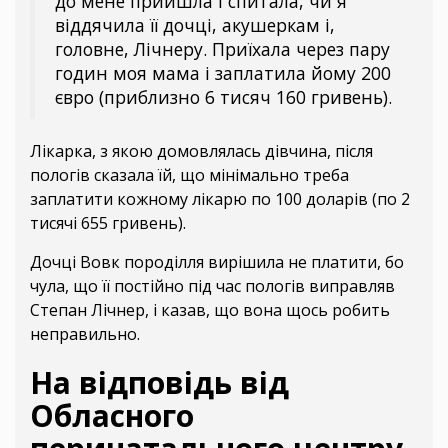
до мене прийшла і спитала, чи я
віддячила її дочці, акушеркам і,
головне, Лічнеру. Приїхала через пару
годин моя мама і заплатила йому 200
євро (приблизно 6 тисяч 160 гривень).
Лікарка, з якою домовлялась дівчина, після
пологів сказала їй, що мінімально треба
заплатити кожному лікарю по 100 доларів (по 2
тисячі 655 гривень).
Дочці Вовк породілля вирішила не платити, бо
чула, що її постійно під час пологів виправляв
Степан Лічнер, і казав, що вона щось робить
неправильно.
На відповідь від
Обласного