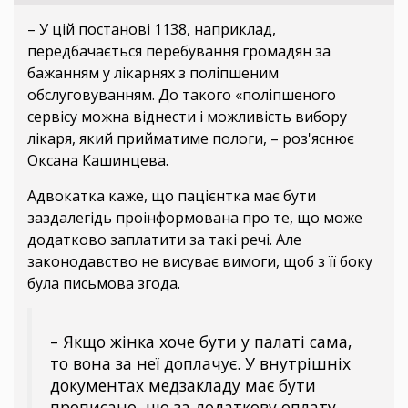
– У цій постанові 1138, наприклад,
передбачається перебування громадян за
бажанням у лікарнях з поліпшеним
обслуговуванням. До такого «поліпшеного
сервісу можна віднести і можливість вибору
лікаря, який прийматиме пологи, – роз'яснює
Оксана Кашинцева.
Адвокатка каже, що пацієнтка має бути
заздалегідь проінформована про те, що може
додатково заплатити за такі речі. Але
законодавство не висуває вимоги, щоб з її боку
була письмова згода.
– Якщо жінка хоче бути у палаті сама,
то вона за неї доплачує. У внутрішніх
документах медзакладу має бути
прописано, що за додаткову оплату