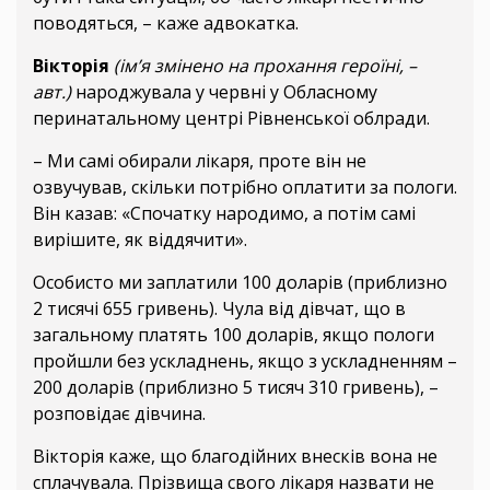
поводяться, – каже адвокатка.
Вікторія
(ім’я змінено на прохання героїні, –
авт.)
народжувала у червні у Обласному
перинатальному центрі Рівненської облради.
– Ми самі обирали лікаря, проте він не
озвучував, скільки потрібно оплатити за пологи.
Він казав: «Спочатку народимо, а потім самі
вирішите, як віддячити».
Особисто ми заплатили 100 доларів (приблизно
2 тисячі 655 гривень). Чула від дівчат, що в
загальному платять 100 доларів, якщо пологи
пройшли без ускладнень, якщо з ускладненням –
200 доларів (приблизно 5 тисяч 310 гривень), –
розповідає дівчина.
Вікторія каже, що благодійних внесків вона не
сплачувала. Прізвища свого лікаря назвати не