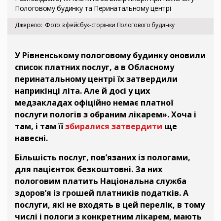
Пологовому будинку та Перинатальному центрі
Джерело
Фото з фейсбук-сторінки Пологового будинку
У Рівненському пологовому будинку оновили
список платних послуг, а в Обласному
перинатальному центрі їх затвердили
наприкінці літа. Але й досі у цих
медзакладах офіційно немає платної
послуги пологів з обраним лікарем». Хоча і
там, і там її
збиралися затвердити
ще
навесні.
Більшість послуг, пов’язаних із пологами,
для пацієнток безкоштовні. За них
пологовим платить Національна служба
здоров’я із грошей платників податків. А
послуги, які не входять в цей перелік, в тому
числі і пологи з конкретним лікарем, мають