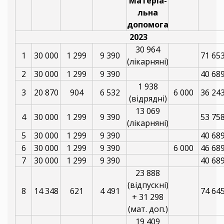
Матеріа-
льна
допомога
2023
30 964
1
30 000
1 299
9 390
71 65
(лікарняні)
2
30 000
1 299
9 390
40 68
1 938
3
20 870
904
6 532
6 000
36 24
(відрядні)
13 069
4
30 000
1 299
9 390
53 75
(лікарняні)
5
30 000
1 299
9 390
40 68
6
30 000
1 299
9 390
6 000
46 68
7
30 000
1 299
9 390
40 68
23 888
(відпускні)
8
14 348
621
4 491
74 64
+ 31 298
(мат. доп.)
19 409