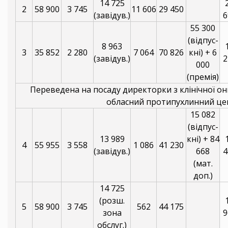
14 725
2
58 900
3 745
11 606
29 450
(завідув.)
6
55 300
(відпус-
8 963
3
35 852
2 280
7 064
70 826
кні) + 6
(завідув.)
2
000
(премія)
Переведена на посаду директорки з клінічної он
обласний протипухлинний це
15 082
(відпус-
13 989
кні) + 84
4
55 955
3 558
1 086
41 230
(завідув.)
668
4
(мат.
доп.)
14 725
(розш.
5
58 900
3 745
562
44 175
зона
9
обслуг.)