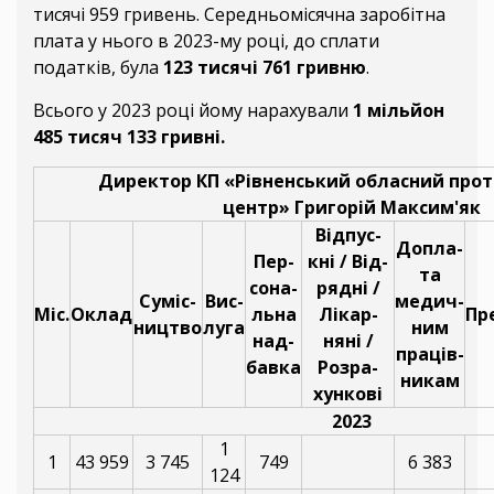
тисячі 959 гривень. Середньомісячна заробітна
плата у нього в 2023-му році, до сплати
податків, була
123 тисячі 761 гривню
.
Всього у 2023 році йому нарахували
1 мільйон
485 тисяч 133 гривні.
Директор КП «Рівненський обласний про
центр» Григорій Максим'як
Відпус-
Допла-
Пер-
кні / Від-
та
сона-
рядні /
Суміс-
Вис-
медич-
Міс.
Оклад
льна
Лікар-
Пр
ництво
луга
ним
над-
няні /
праців-
бавка
Розра-
никам
хункові
2023
1
1
43 959
3 745
749
6 383
124