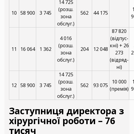
14 725
(розш.
10
58 900
3 745
562
44 175
зона
9
обслуг.)
87 820
4 016
(відпус-
(розш.
кні) + 26
11
16 064
1 362
204
12 048
зона
273
2
обслуг.)
(відряд-
ні)
14 725
(розш.
10 000
12
58 900
3 745
562
93 075
зона
(премія)
9
обслуг.)
Заступниця директора з
хірургічної роботи – 76
тисяч