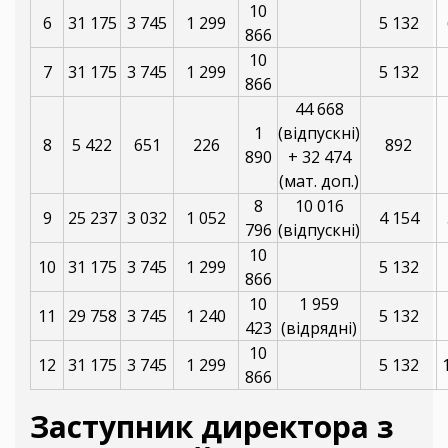
10
6
31 175
3 745
1 299
5 132
866
10
7
31 175
3 745
1 299
5 132
866
44 668
1
(відпускні)
8
5 422
651
226
892
890
+ 32 474
(мат. доп.)
8
10 016
9
25 237
3 032
1 052
4 154
796
(відпускні)
10
10
31 175
3 745
1 299
5 132
866
10
1 959
11
29 758
3 745
1 240
5 132
423
(відрядні)
10
12
31 175
3 745
1 299
5 132
866
Заступник директора з