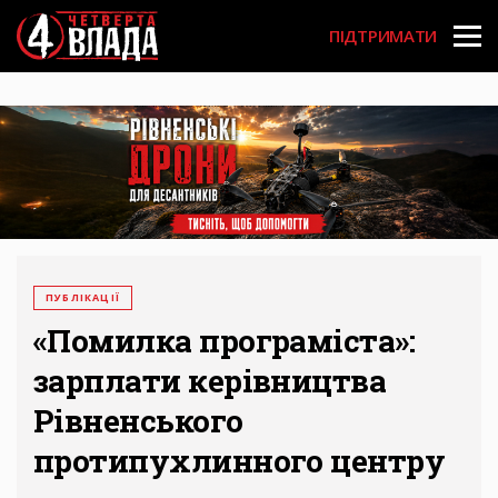
Перейти
User
до
ПІДТРИМАТИ
основного
account
вмісту
menu
ПУБЛІКАЦІЇ
«Помилка програміста»:
зарплати керівництва
Рівненського
протипухлинного центру