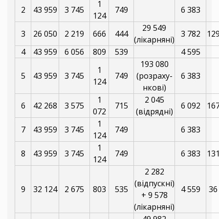
1
2
43 959
3 745
749
6 383
124
29 549
3
26 050
2 219
666
444
3 782
129
(лікарняні)
4
43 959
6 056
809
539
4 595
193 080
1
5
43 959
3 745
749
(розраху-
6 383
124
нкові)
1
2 045
6
42 268
3 575
715
6 092
167
072
(відрядні)
1
7
43 959
3 745
749
6 383
124
1
8
43 959
3 745
749
6 383
131
124
2 282
(відпускні)
9
32 124
2 675
803
535
4 559
36
+ 9 578
(лікарняні)