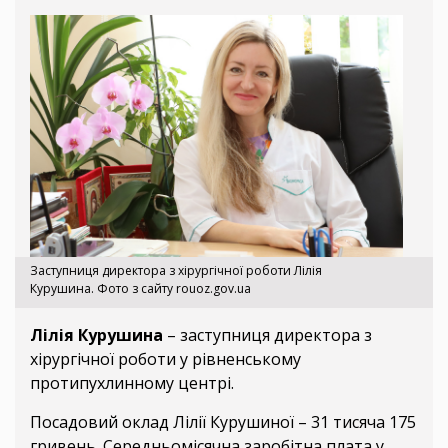
Заступниця директора з хірургічної роботи Лілія
Курушина. Фото з сайту rouoz.gov.ua
Лілія Курушина
– заступниця директора з
хірургічної роботи у рівненському
протипухлинному центрі.
Посадовий оклад Лілії Курушиної – 31 тисяча 175
гривень. Середньомісячна заробітна плата у