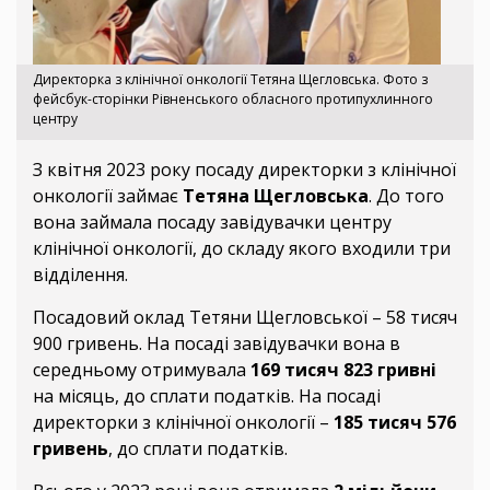
Директорка з клінічної онкології Тетяна Щегловська. Фото з
фейсбук-сторінки Рівненського обласного протипухлинного
центру
З квітня 2023 року посаду директорки з клінічної
онкології займає
Тетяна Щегловська
. До того
вона займала посаду завідувачки центру
клінічної онкології, до складу якого входили три
відділення.
Посадовий оклад Тетяни Щегловської – 58 тисяч
900 гривень. На посаді завідувачки вона в
середньому отримувала
169 тисяч 823 гривні
на місяць, до сплати податків. На посаді
директорки з клінічної онкології –
185 тисяч 576
гривень
, до сплати податків.