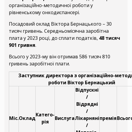
організаційно-методичної роботи у
рівненському онкодиспансері.
Посадовий оклад Віктора Бернацького – 30
тисяч гривень. Середньомісячна заробітна
плата у 2023 році, до сплати податків,
48 тисяч
901 гривня
.
Всього у 2023-му він отримав 586 тисяч 810
гривень заробітної плати.
Заступник директора з організаційно-метод
роботи Віктор Бернацький
Відпускні
/
Відрядні
/
Катего-
Міс.
Оклад
Вислуга
Лікарняні
премія
Всьог
рія
/