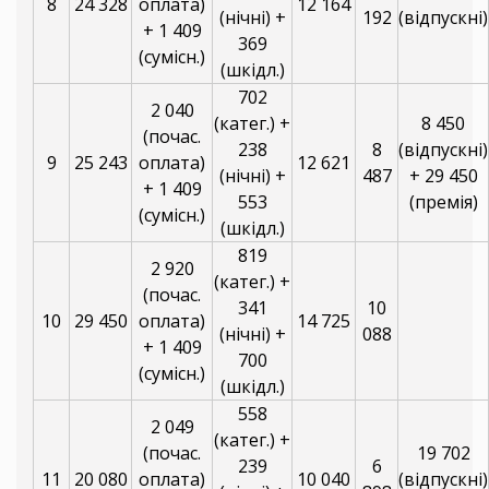
8
24 328
оплата)
12 164
(нічні) +
192
(відпускні)
+ 1 409
369
(сумісн.)
(шкідл.)
702
2 040
(катег.) +
8 450
(почас.
238
8
(відпускні)
9
25 243
оплата)
12 621
(нічні) +
487
+ 29 450
+ 1 409
553
(премія)
(сумісн.)
(шкідл.)
819
2 920
(катег.) +
(почас.
341
10
10
29 450
оплата)
14 725
(нічні) +
088
+ 1 409
700
(сумісн.)
(шкідл.)
558
2 049
(катег.) +
(почас.
19 702
239
6
11
20 080
оплата)
10 040
(відпускні)