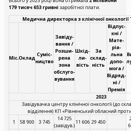
Всього у 2023 році вона отримала
2 мільйони
179 тисяч 653 гривні
заробітної плати.
Медична директорка з клінічної онкології
Відпус-
кні /
Завіду-
Мате-
вання /
ріа-
Розши-
Шкід-
За
Суміс-
льна
В
Міс.
Оклад
рена
ли-
склад-
ництво
допо-
л
зона
вість
ність
мога /
обслуго-
Відряд-
вування
ні /
Премія
2023
Завідувачка центру клінічної онкології (до скл
відділення) КП «Рівненський обласний про
14 725
1
58 900
3 745
11 606
29 450
(завідув.)
6