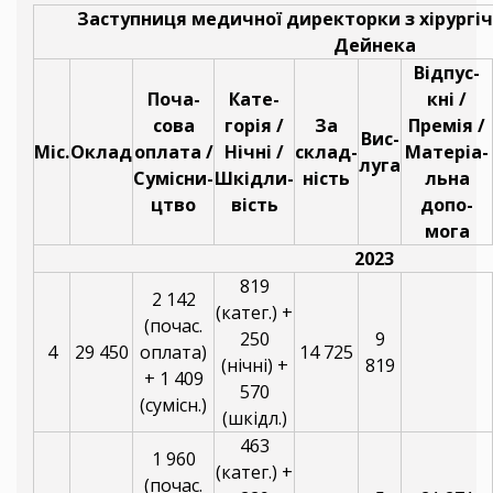
Заступниця медичної директорки з хірургіч
Дейнека
Відпус-
Поча-
Кате-
кні /
сова
горія /
За
Премія /
Вис-
Міс.
Оклад
оплата /
Нічні /
склад-
Матеріа-
луга
Сумісни-
Шкідли-
ність
льна
цтво
вість
допо-
мога
2023
819
2 142
(катег.) +
(почас.
250
9
4
29 450
оплата)
14 725
(нічні) +
819
+ 1 409
570
(сумісн.)
(шкідл.)
463
1 960
(катег.) +
(почас.