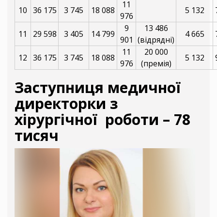
11
10
36 175
3 745
18 088
5 132
976
9
13 486
11
29 598
3 405
14 799
4 665
901
(відрядні)
11
20 000
12
36 175
3 745
18 088
5 132
976
(премія)
Заступниця медичної
директорки з
хірургічної роботи – 78
тисяч