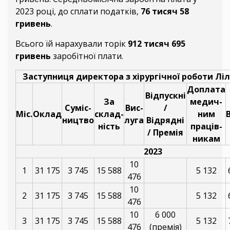
2023 році, до сплати податків,
76 тисяч 58
гривень
.
Всього їй нарахували торік
912 тисяч 695
гривень
заробітної плати.
Заступниця директора з хірургічної роботи Лі
Доплата
Відпускні
За
медич-
Суміс-
Вис-
/
Міс.
Оклад
склад-
ним
ництво
луга
Відрядні
ність
праців-
/ Премія
никам
2023
10
1
31 175
3 745
15 588
5 132
476
10
2
31 175
3 745
15 588
5 132
476
10
6 000
3
31 175
3 745
15 588
5 132
476
(премія)