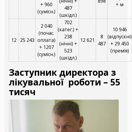
(нічні) +
898
+ 960
+ м
487
(сумісн.)
(шкідл.)
702
2 040
(катег.) +
10 946
(почас.
238
8
(відпускні)
12
25 243
оплата)
12 621
(нічні) +
487
+ 29 450
+ 1207
523
(премія)
(сумісн.)
(шкідл.)
Заступник директора з
лікувальної роботи – 55
тисяч