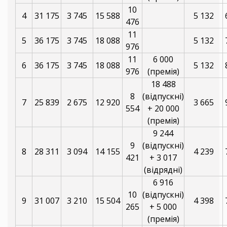
10
4
31 175
3 745
15 588
5 132
476
11
5
36 175
3 745
18 088
5 132
976
11
6 000
6
36 175
3 745
18 088
5 132
976
(премія)
18 488
8
(відпускні)
7
25 839
2 675
12 920
3 665
554
+ 20 000
(премія)
9 244
9
(відпускні)
8
28 311
3 094
14 155
4 239
421
+ 3 017
(відрядні)
6 916
10
(відпускні)
9
31 007
3 210
15 504
4 398
265
+ 5 000
(премія)