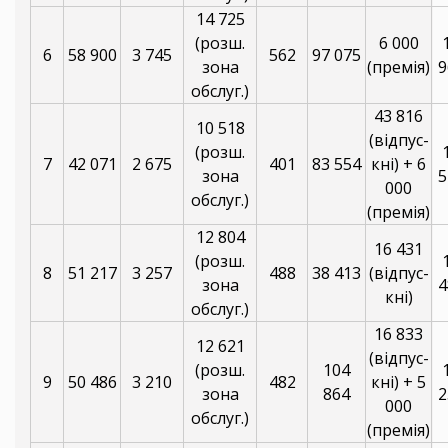
14 725
(розш.
6 000
6
58 900
3 745
562
97 075
зона
(премія)
9
обслуг.)
43 816
10 518
(відпус-
(розш.
7
42 071
2 675
401
83 554
кні) + 6
зона
5
000
обслуг.)
(премія)
12 804
16 431
(розш.
8
51 217
3 257
488
38 413
(відпус-
зона
4
кні)
обслуг.)
16 833
12 621
(відпус-
(розш.
104
9
50 486
3 210
482
кні) + 5
зона
864
2
000
обслуг.)
(премія)