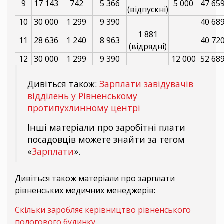
9
17 143
742
5 366
5 000
47 65
(відпускні)
10
30 000
1 299
9 390
40 68
1 881
11
28 636
1 240
8 963
40 72
(відрядні)
12
30 000
1 299
9 390
12 000
52 68
Дивіться також:
Зарплати завідувачів
відділень у Рівненському
протипухлинному центрі
Інші матеріали про заробітні плати
посадовців можете знайти за тегом
«
Зарплати
».
Дивіться також матеріали про зарплати
рівненських медичних менеджерів:
Скільки заробляє керівництво рівненського
пологового будинку