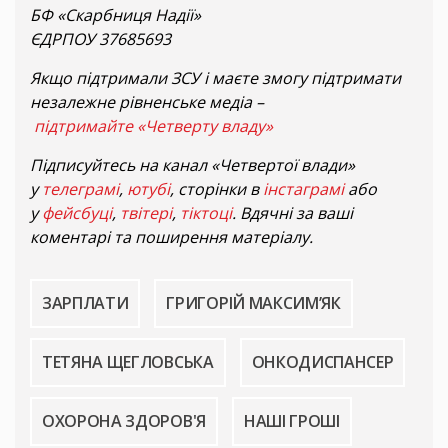
БФ «Скарбниця Надії»
ЄДРПОУ 37685693
Якщо підтримали ЗСУ і маєте змогу підтримати
незалежне рівненське медіа –
підтримайте «Четверту владу»
Підписуйтесь на канал «Четвертої влади»
у
телеграмі
,
ютубі
, сторінки в
інстаграмі
або
у
фейсбуці
,
твітері
,
тіктоці
. Вдячні за ваші
коментарі та поширення матеріалу.
ЗАРПЛАТИ
ГРИГОРІЙ МАКСИМ’ЯК
ТЕТЯНА ЩЕГЛОВСЬКА
ОНКОДИСПАНСЕР
ОХОРОНА ЗДОРОВ'Я
НАШІ ГРОШІ