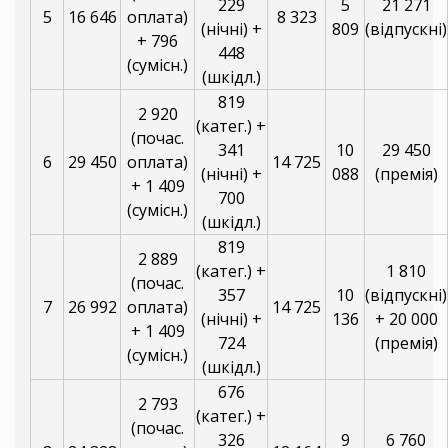
229
5
21 271
5
16 646
оплата)
8 323
(нічні) +
809
(відпускні)
+ 796
448
(сумісн.)
(шкідл.)
819
2 920
(катег.) +
(почас.
341
10
29 450
6
29 450
оплата)
14 725
(нічні) +
088
(премія)
+ 1 409
700
(сумісн.)
(шкідл.)
819
2 889
(катег.) +
1 810
(почас.
357
10
(відпускні)
7
26 992
оплата)
14 725
(нічні) +
136
+ 20 000
+ 1 409
724
(премія)
(сумісн.)
(шкідл.)
676
2 793
(катег.) +
(почас.
326
9
6 760