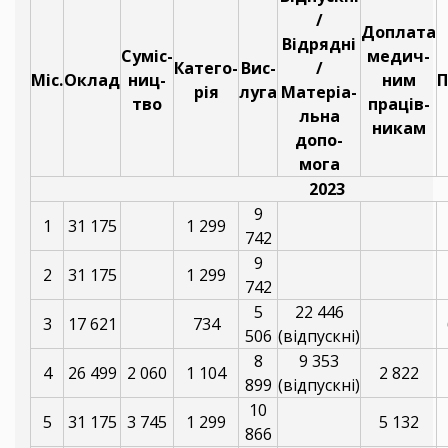
/
Доплата
Відрядні
Суміс-
медич-
Катего-
Вис-
/
Міс.
Оклад
ниц-
ним
П
рія
луга
Матеріа-
тво
праців-
льна
никам
допо-
мога
2023
9
1
31 175
1 299
742
9
2
31 175
1 299
742
5
22 446
3
17 621
734
506
(відпускні)
8
9 353
4
26 499
2 060
1 104
2 822
899
(відпускні)
10
5
31 175
3 745
1 299
5 132
866