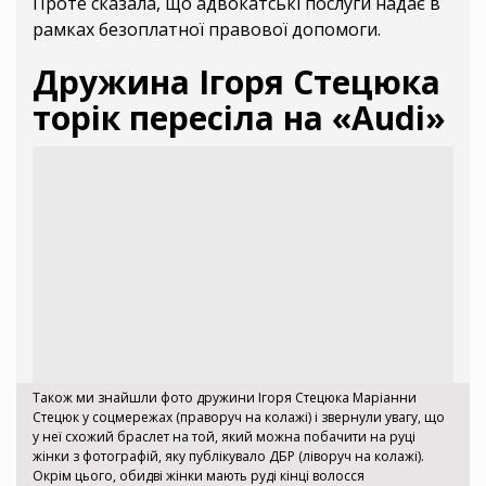
Проте сказала, що адвокатські послуги надає в
рамках безоплатної правової допомоги.
Дружина Ігоря Стецюка
торік пересіла на «Audi»
Також ми знайшли фото дружини Ігоря Стецюка Маріанни
Стецюк у соцмережах (праворуч на колажі) і звернули увагу, що
у неї схожий браслет на той, який можна побачити на руці
жінки з фотографій, яку публікувало ДБР (ліворуч на колажі).
Окрім цього, обидві жінки мають руді кінці волосся