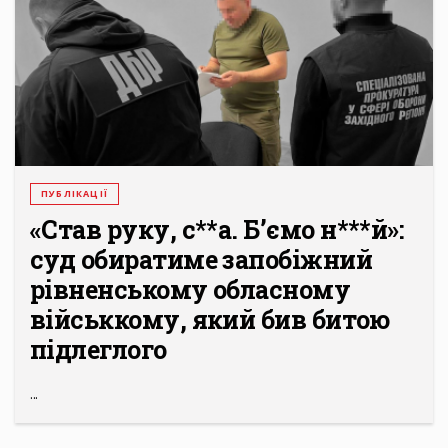
ПУБЛІКАЦІЇ
«Став руку, с**а. Б’ємо н***й»:
суд обиратиме запобіжний
рівненському обласному
військкому, який бив битою
підлеглого
...