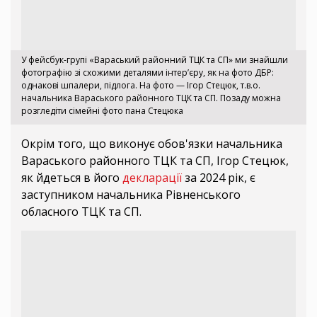
У фейсбук-групі «Вараський районний ТЦК та СП» ми знайшли
фотографію зі схожими деталями інтер’єру, як на фото ДБР:
однакові шпалери, підлога. На фото — Ігор Стецюк, т.в.о.
начальника Вараського районного ТЦК та СП. Позаду можна
розгледіти сімейні фото пана Стецюка
Окрім того, що виконує обов'язки начальника
Вараського районного ТЦК та СП, Ігор Стецюк,
як йдеться в його
декларації
за 2024 рік, є
заступником начальника Рівненського
обласного ТЦК та СП.