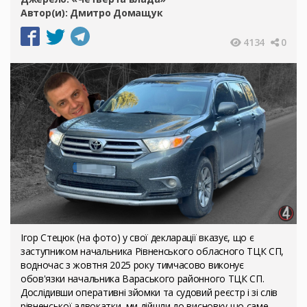
Автор(и):
Дмитро Домащук
4134
0
Ігор Стецюк (на фото) у свої декларації вказує, що є
заступником начальника Рівненського обласного ТЦК СП,
водночас з жовтня 2025 року тимчасово виконує
обов'язки начальника Вараського районного ТЦК СП.
Дослідивши оперативні зйомки та судовий реєстр і зі слів
рівненської адвокатки, ми дійшли до висновку що саме