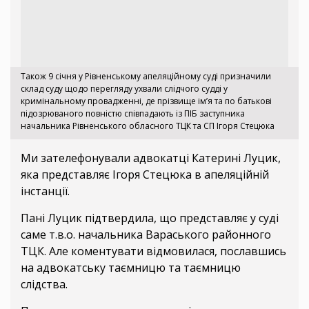
Також 9 січня у Рівненському апеляційному суді призначили
склад суду щодо перегляду ухвали слідчого судді у
кримінальному провадженні, де прізвище ім’я та по батькові
підозрюваного повністю співпадають із ПІБ заступника
начальника Рівненського обласного ТЦК та СП Ігоря Стецюка
Ми зателефонували адвокатці Катерині Луцик,
яка представляє Ігоря Стецюка в апеляційній
інстанції.
Пані Луцик підтвердила, що представляє у суді
саме т.в.о. начальника Вараського районного
ТЦК. Але коментувати відмовилася, пославшись
на адвокатську таємницю та таємницю
слідства.