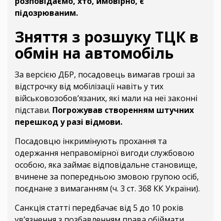
розповідаємо, хто, ймовірно, є
підозрюваним.
Зняття з розшуку ТЦК в
обмін на автомобіль
За версією ДБР, посадовець вимагав гроші за
відстрочку від мобілізації навіть у тих
військовозобов’язаних, які мали на неї законні
підстави.
Погрожував створенням штучних
перешкод у разі відмови.
Посадовцю інкримінують прохання та
одержання неправомірної вигоди службовою
особою, яка займає відповідальне становище,
вчинене за попередньою змовою групою осіб,
поєднане з вимаганням (ч. 3 ст. 368 КК України).
Санкція статті передбачає від 5 до 10 років
ув’язнення з позбавленням права обіймати