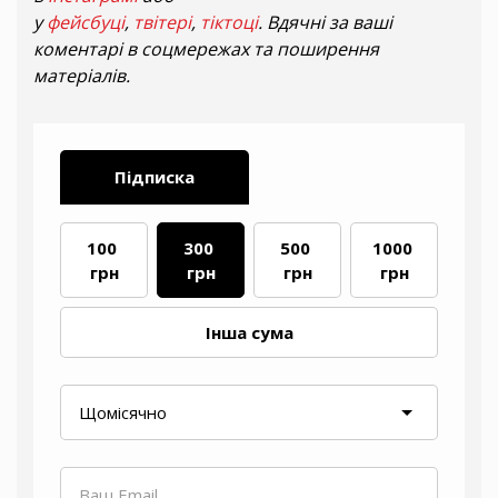
у
фейсбуці
,
твітері
,
тіктоці
. Вдячні за ваші
коментарі в соцмережах та поширення
матеріалів.