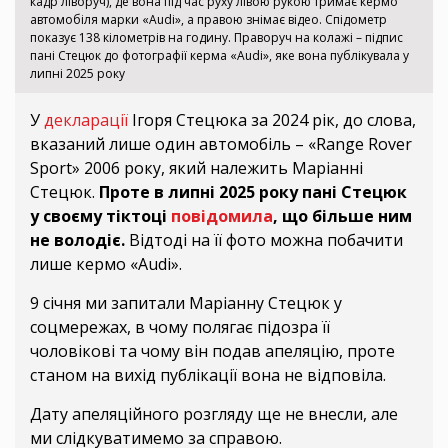
кадр ліворуч), де вона під час руху лівою рукою тримає кермо
автомобіля марки «Audi», а правою знімає відео. Спідометр
показує 138 кілометрів на годину. Праворуч на колажі – підпис
пані Стецюк до фотографії керма «Audi», яке вона публікувала у
липні 2025 року
У
декларації
Ігоря Стецюка за 2024 рік, до слова,
вказаний лише один автомобіль – «Range Rover
Sport» 2006 року, який належить Маріанні
Стецюк.
Проте в липні 2025 року пані Стецюк
у своєму тіктоці
повідомила
, що більше ним
не володіє.
Відтоді на її фото можна побачити
лише кермо «Audi».
9 січня ми запитали Маріанну Стецюк у
соцмережах, в чому полягає підозра її
чоловікові та чому він подав апеляцію, проте
станом на вихід публікації вона не відповіла.
Дату апеляційного розгляду ще не внесли, але
ми слідкуватимемо за справою.