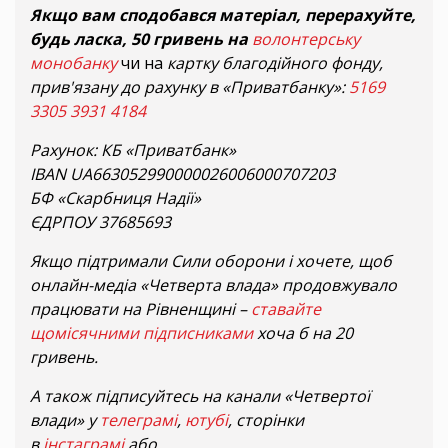
Якщо вам сподобався матеріал, перерахуйте,
будь ласка, 50 гривень на
волонтерську
монобанку
чи на
картку благодійного фонду,
прив'язану до рахунку в «Приватбанку»:
5169
3305 3931 4184
Рахунок: КБ «Приватбанк»
IBAN UA663052990000026006000707203
БФ «Скарбниця Надії»
ЄДРПОУ 37685693
Якщо підтримали Сили оборони і хочете, щоб
онлайн-медіа «Четверта влада» продовжувало
працювати на Рівненщині –
ставайте
щомісячними підписниками
хоча б на 20
гривень.
А також підписуйтесь на канали «Четвертої
влади» у
телеграмі
,
ютубі
, сторінки
в
інстаграмі
або