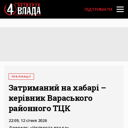
Перейти
User
до
ПІДТРИМАТИ
основного
account
вмісту
menu
ПУБЛІКАЦІЇ
Затриманий на хабарі –
керівник Вараського
районного ТЦК
22:09, 12 січня 2026
Джерело:
«Четверта влада»