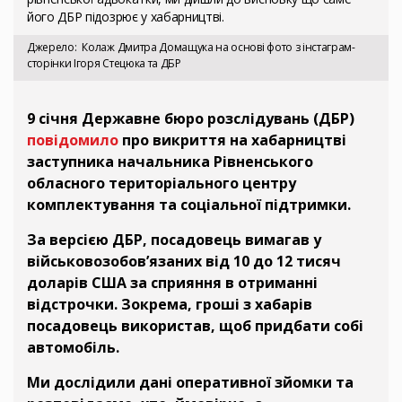
його ДБР підозрює у хабарництві.
Джерело
Колаж Дмитра Домащука на основі фото з інстаграм-
сторінки Ігоря Стецюка та ДБР
9 січня Державне бюро розслідувань (ДБР)
повідомило
про викриття на хабарництві
заступника начальника Рівненського
обласного територіального центру
комплектування та соціальної підтримки.
За версією ДБР, посадовець вимагав у
військовозобов’язаних від 10 до 12 тисяч
доларів США за сприяння в отриманні
відстрочки. Зокрема, гроші з хабарів
посадовець використав, щоб придбати собі
автомобіль.
Ми дослідили дані оперативної зйомки та