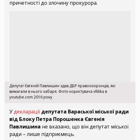
причетності до злочину прокурора.
Депутат Євгеній Павлишин здав ДБР правоохоронців, які
вимагали в нього хабаря. Фото користувача vllikka в
youtube.com 2016 року
У
декларації
депутата Вараської міської ради
від Блоку Петра Порошенка Євгенія
Павлишина
не вказано, що він депутат міської
ради – лише підприємець.