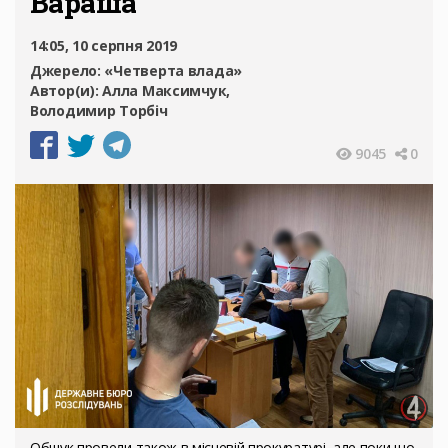
Вараша
14:05, 10 серпня 2019
Джерело:
«Четверта влада»
Автор(и):
Алла Максимчук
Володимир Торбіч
9045
0
Обшук провели також в місцевій прокуратурі, але поки що