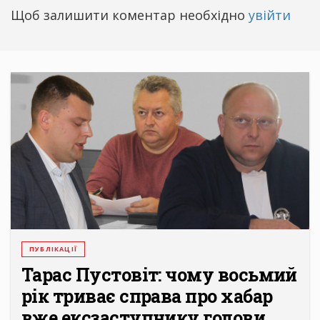
Щоб залишити коментар необхідно
увійти
ПУБЛІКАЦІЇ
Тарас Пустовіт: чому восьмий
рік триває справа про хабар
вже ексзаступнику голови