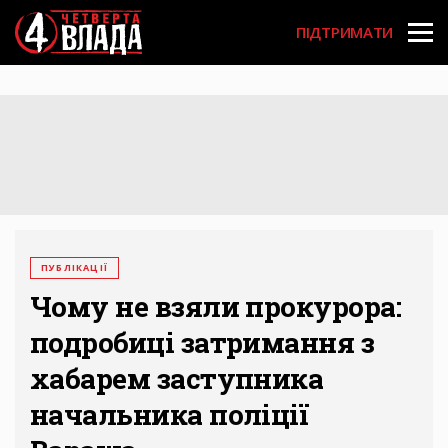
Перейти
User
до
ПІДТРИМАТИ
основного
account
вмісту
menu
ПУБЛІКАЦІЇ
Чому не взяли прокурора:
подробиці затримання з
хабарем заступника
начальника поліції