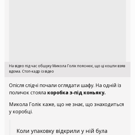
На відео під час обшуку Микола Голік пояснює, що ці кошти взяв
вдома. Стоп-кадр із відео
Опісля слідчі почали оглядати шафу. На одній із
поличок стояла
коробка з-під коньяку.
Микола Голік каже, що не знає, що знаходиться
у коробці.
Коли упаковку відкрили у ній була