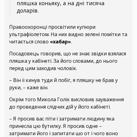
пляшка коньяку, а на дні тисяча
доларів.
Правоохоронці просвітили купюри
ультрафіолетом. На них видно зелені помітки та
читається слово
«хабар»
.
Посадовець говорив, що не знає звідки взялася
пляшка у кабінеті. За його словами, до нього
перед цим заходив чоловік.
– Він її кинув туди й побіг, я пляшку не брав у
руки, – каже він.
Окрім того Микола Голік висловив зауваження
до проведення слідчих дій у його кабінеті.
– Я просив вас піти і затримати людину яка
принесла цю бутилку. Я просив одне –
затримати його і запитати шо от і чого воно