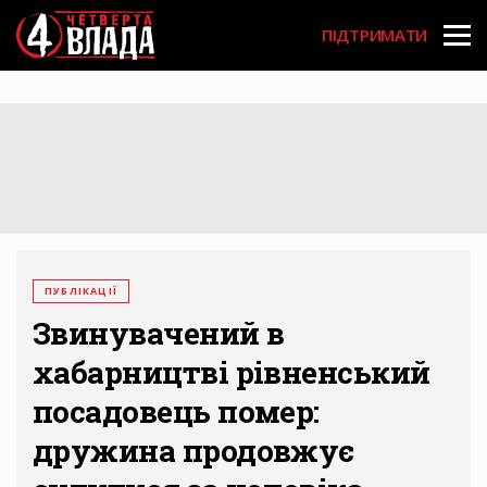
Перейти
User
до
ПІДТРИМАТИ
основного
account
вмісту
menu
ПУБЛІКАЦІЇ
Звинувачений в
хабарництві рівненський
посадовець помер:
дружина продовжує