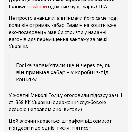
Голіка
знайшли
одну тисячу доларів США.
Не просто знайшли, а впіймали його саме тоді,
коли він отримав хабар. Взамін на кошти вже
екс-посадовець мав би сприяти у наданні
вагонів для переміщення вантажу за межі
України.
Голіка запам'ятали ще й через те, як
він приймав хабар – у коробці з-під
коньяку.
У жовтні Миколі Голіку оголовили підозру за ч. 1
ст. 368 КК України (одержання службовою
особою неправомірної вигоди).
Цей злочин карається штрафом від семисот
п'ятдесяти до однієї тисячі п'ятисот