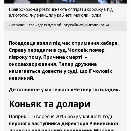
Правоохоронці розпочинають оглядати коробку з-під
алкоголю, яку знайшли у кабінеті Миколи Голіка
Джерело
Стоп-кадр із відео обшуку кабінету Миколи Голіка
Посадовця взяли під час отримання хабаря.
Справу передали в суд. Чоловік помер
півроку тому. Причина смерті –
онкозахворювання. Тепер дружина
намагається довести у суді, що її чоловік
невинний.
Детальніше у матеріалі «Четвертої влади».
Коньяк та долари
Наприкінці вересня 2015 року у кабінеті тоді
першого заступника директора Рівненської
дирекції залізничних перевезень Миколи