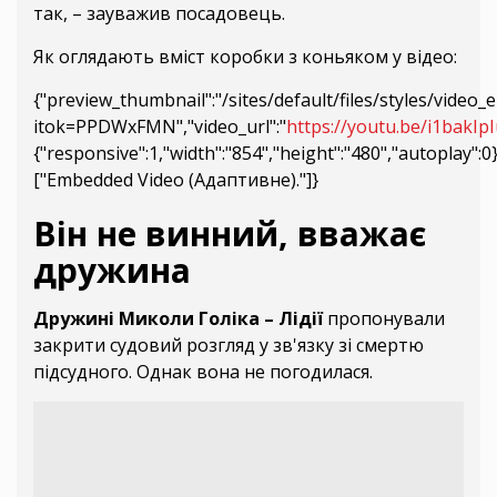
так, – зауважив посадовець.
Як оглядають вміст коробки з коньяком у відео:
{"preview_thumbnail":"/sites/default/files/styles/vide
itok=PPDWxFMN","video_url":"
https://youtu.be/i1bakIp
{"responsive":1,"width":"854","height":"480","autoplay":
["Embedded Video (Адаптивне)."]}
Він не винний, вважає
дружина
Дружині Миколи Голіка – Лідії
пропонували
закрити судовий розгляд у зв'язку зі смертю
підсудного. Однак вона не погодилася.