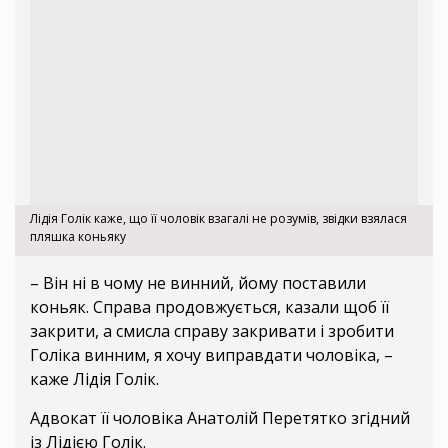
Лідія Голік каже, що її чоловік взагалі не розумів, звідки взялася
пляшка коньяку
– Він ні в чому не винний, йому поставили
коньяк. Справа продовжується, казали щоб її
закрити, а смисла справу закривати і зробити
Голіка винним, я хочу виправдати чоловіка, –
каже Лідія Голік.
Адвокат її чоловіка Анатолій Перетятко згідний
із Лідією Голік.