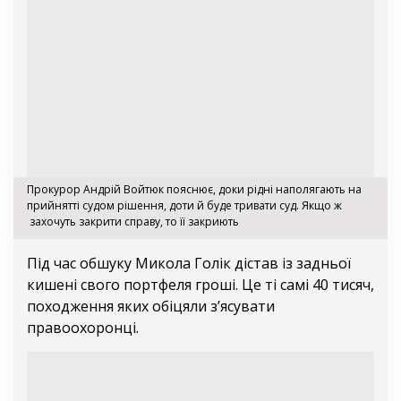
Прокурор Андрій Войтюк пояснює, доки рідні наполягають на
прийнятті судом рішення, доти й буде тривати суд. Якщо ж
захочуть закрити справу, то її закриють
Під час обшуку Микола Голік дістав із задньої
кишені свого портфеля гроші. Це ті самі 40 тисяч,
походження яких обіцяли з’ясувати
правоохоронці.