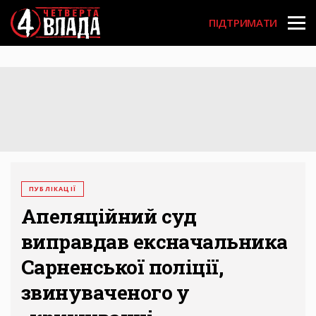
Перейти
User
до
ПІДТРИМАТИ
основного
account
вмісту
menu
ПУБЛІКАЦІЇ
Апеляційний суд
виправдав ексначальника
Сарненської поліції,
звинуваченого у