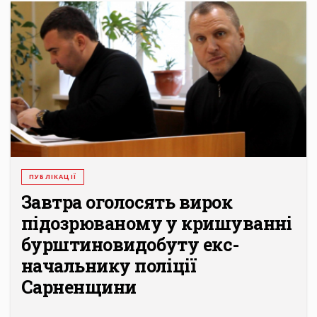
ПУБЛІКАЦІЇ
Завтра оголосять вирок
підозрюваному у кришуванні
бурштиновидобуту екс-
начальнику поліції
Сарненщини