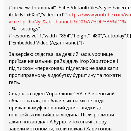
{"preview_thumbnail":"/sites/default/files/styles/vid
itok=lvTx6Xib","video_url":"
https://www.youtube.com/wa
v=u7Tp_9ibNys&ab_channel=%D0%A7%D0%B5%D1%
…
%","settings":
{"responsive":1,"width":"854","height":"480","autoplay":
["Embedded Video (Адаптивне)."]}
За версією слідства, за деякий час в урочище
приїхав начальник райвідділу Ігор Харитонов і
під тиском «переконав» підлеглих не заважати
протиправному видобутку бурштину та поїхати
геть.
Свідок на відео Управління СБУ в Рівненській
області казав, що бачив, як на місце події
приїхав камуфльований джип, звідки до
поліцейських вийшла людина. Після розмови
джип поїхав далі. А бурштинокопачі знову
завели мотопомпи, коли поїхав і Харитонов.