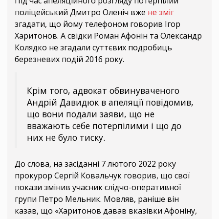
Під час апеляційного розгляду потерпілий
поліцейський Дмитро Оленіч вже
не зміг
згадати, що йому телефоном говорив Ігор
Харитонов. А свідки Роман Афонін та Олександр
Колядко не згадали суттєвих подробиць
березневих подій 2016 року.
Крім того, адвокат обвинуваченого
Андрій Давидюк в апеляції повідомив,
що вони подали заяви, що не
вважають себе потерпілими і що до
них не було тиску.
До слова, на засіданні 7 лютого 2022 року
прокурор Сергій Ковальчук говорив, що свої
покази змінив учасник слідчо-оперативної
групи Петро Мельник. Мовляв, раніше він
казав, що «Харитонов давав вказівки Афоніну,