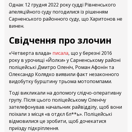
Однак 12 грудня 2022 року судді Рівненського
апеляційного суду погодилися із рішенням
Сарненського районного суду, що Харитонов не
винен.
Свідчення про злочин
«Четверта влада»
писала
, що у березні 2016
року в урочищі «Йолки» у Сарненському районі
поліцейські Дмитро Оленіч, Роман Афонін та
Олександр Колядко виявили факт незаконного
видобутку бурштину трьома мотопомпами.
Тоді викликали на допомогу слідчо-оперативну
групу. Після цього поліцейському Оленічу
зателефонував начальник райвідділу, щоб вони
поїхали з місця «в отдєл бл**ь». Поліцейські
відмовилися це зробити, щоб дочекатися
приїзду підкріплення.