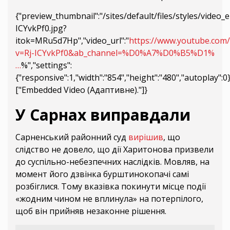
{"preview_thumbnail":"/sites/default/files/styles/vide
ICYvkPf0.jpg?
itok=MRu5d7Hp","video_url":"
https://www.youtube.com
v=Rj-ICYvkPf0&ab_channel=%D0%A7%D0%B5%D1%
…
%","settings":
{"responsive":1,"width":"854","height":"480","autoplay":
["Embedded Video (Адаптивне)."]}
У Сарнах виправдали
Сарненський районний суд
вирішив
, що
слідство не довело, що дії Харитонова призвели
до суспільно-небезпечних наслідків. Мовляв, на
момент його дзвінка бурштинокопачі самі
розбіглися. Тому вказівка покинути місце події
«жодним чином не вплинула» на потерпілого,
щоб він прийняв незаконне рішення.