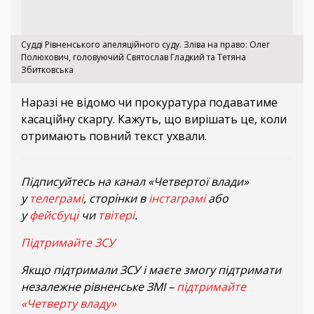
Судді Рівненського апеляційного суду. Зліва на право: Олег
Полюхович, головуючий Святослав Гладкий та Тетяна
Збитковська
Наразі не відомо чи прокуратура подаватиме
касаційну скаргу. Кажуть, що вирішать це, коли
отримають повний текст ухвали.
Підписуйтесь на канал «Четвертої влади»
у
телеграмі
, сторінки в
інстаграмі
або
у
фейсбуці
чи
твітері
.
Підтримайте ЗСУ
Якщо підтримали ЗСУ і маєте змогу підтримати
незалежне рівненське ЗМІ –
підтримайте
«Четверту владу»