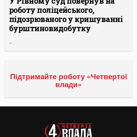
У Рівному суд повернув на
роботу поліцейського,
підозрюваного у кришуванні
бурштиновидобутку
...
Підтримайте роботу «Четвертої
влади»