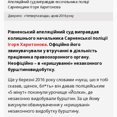
Апеляційний суд виправдав ексочільника поліції
Сарненщини Ігоря Харитонова
Джерело
«Четверта влада», архів 2018 року
Рівненський апеляційний суд виправдав
колишнього начальника Сарненської поліції
Ігоря Харитонова
. Офіційно його
звинувачували у втручанні в діяльність
працівника правоохоронного органу.
Неофіційно – в «кришуванні» незаконного
бурштиновидобутку.
Ще у березні 2016 року словами «чуєш, шо я тобі
сказав, щенок, бл*ть» він давав поліцейським
«5 мінут» покинули урочище «Йолки», де
незаконно видобували бурштин. За це йому
висунули обвинувачення у «кришувані»
незаконного видобутку бурштину.