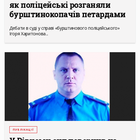
як поліцейські розганяли
бурштинокопачів петардами
Дебати в суді у справі «бурштинового поліцейського»
Ігоря Харитонова...
ПУБЛІКАЦІЇ