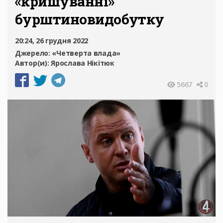
«кришуванні»
бурштиновидобутку
20:24, 26 грудня 2022
Джерело:
«Четверта влада»
Автор(и):
Ярослава Нікітюк
5667
0