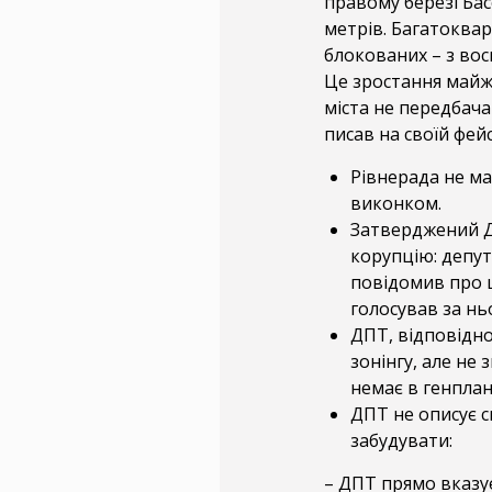
правому березі Бас
метрів. Багатоквар
блокованих – з вос
Це зростання майже
міста не передбач
писав на своїй фей
Рівнерада не м
виконком.
Затверджений Д
корупцію: депут
повідомив про ц
голосував за ньо
ДПТ, відповідно
зонінгу, але не
немає в генплані
ДПТ не описує с
забудувати:
– ДПТ прямо вказує