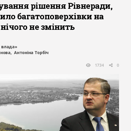
ування рішення Рівнеради,
лило багатоповерхівки на
, нічого не змінить
 влада»
янова
Антоніна Торбіч
1734
0