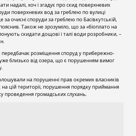
и надалі, хоч і згадує про скид поверхневих
оруди поверхневих вод за греблею по вулиці
е за очисні споруди за греблею по Басівкутській,
 пояснив. Також не зрозуміло, що за «біоплато на
опонують скидати дощові і талі води розробники, –
н.
 передбачає розміщення споруд у прибережно-
 дуже близько від озера, що є порушенням вимог
.
голошували на порушенні прав окремих власників
к на цій території, порушення порядку приймання
ку проведення громадських слухань.