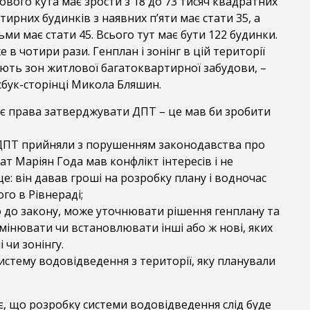
ового кута має зрости з 18 до 73 тисяч квадратних
тирних будинків з наявних п’яти має стати 35, а
ьми має стати 45. Всього тут має бути 122 будинки.
 в чотири рази. Генплан і зонінг в цій території
ають зон житлової багатоквартирної забудови, –
сбук-сторінці Микола Бляшин.
ає права затверджувати ДПТ – це мав би зробити
ПТ прийняли з порушенням законодавства про
ат Маріян Года мав конфлікт інтересів і не
е: він давав гроші на розробку плану і водночас
го в Рівнераді;
 до закону, може уточнювати рішення генплану та
 змінювати чи встановлювати інші або ж нові, яких
 чи зонінгу.
истему водовідведення з території, яку планували
, що розробку системи водовідведення слід буде