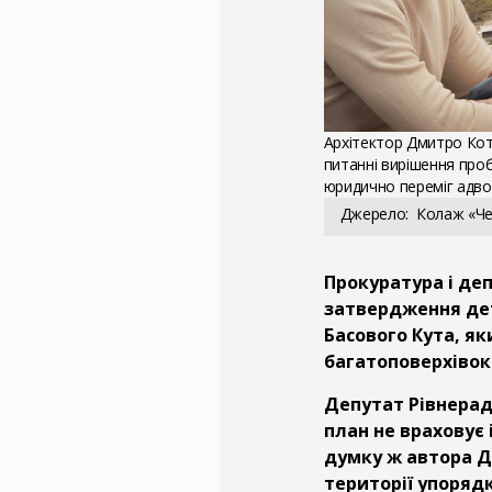
Архітектор Дмитро Ко
питанні вирішення проб
юридично переміг адво
Джерело
Колаж «Че
Прокуратура і де
затвердження дет
Басового Кута, я
багатоповерхівок 
Депутат Рівнерад
план не враховує 
думку ж автора Д
території упоряд