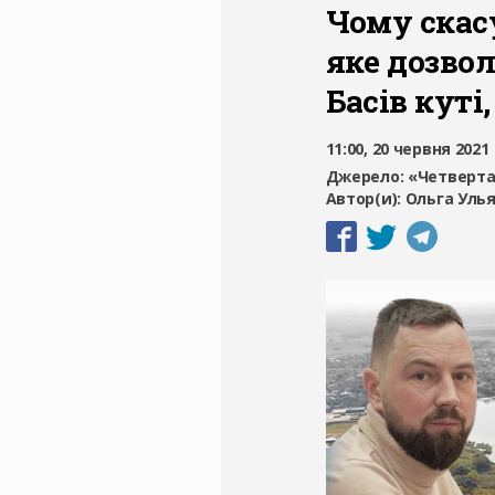
Чому скас
яке дозво
Басів куті
11:00, 20 червня 2021
Джерело:
«Четверта
Автор(и):
Ольга Уль