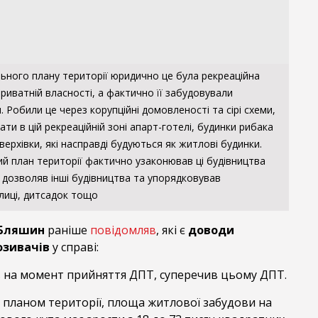
ьного плану території юридично це була рекреаційна
риватній власності, а фактично її забудовували
 Робили це через корупційні домовленості та сірі схеми,
ати в цій рекреаційній зоні апарт-готелі, будинки рибака
верхівки, які насправді будуються як житлові будинки.
й план території фактично узаконював ці будівництва
 дозволяв інші будівництва та упорядковував
лиці, дитсадок тощо
 Бляшин
раніше
повідомляв
, які є
доводи
озивачів
у справі:
яв на момент прийняття ДПТ, суперечив цьому ДПТ.
 планом території, площа житлової забудови на