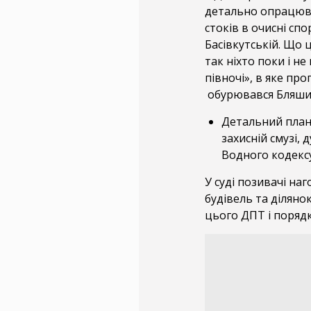
детально опрацюват
стоків в очисні сп
Басівкутській. Що ц
так ніхто поки і не
півночі», в яке пр
обурювався Бляши
Детальний план
захисній смузі,
Водного кодексу
У суді позивачі на
будівель та діляно
цього ДПТ і поряд