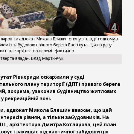
тляров та адвокат Микола Бляшин опонують один одному в
лем із забудовою правого берега Басів кута. Цього разу
кат, але архітектор переміг фактично
тверта влада», Влад Мартинчук
путат Рівнеради оскаржили у суді
ального плану території (ДПТ) правого берега
кий, зокрема, узаконив будівництво житлових
у рекреаційній зоні.
и, адвокат Микола Бляшин вважає, що цей
інтересів рівнян, а тільки забудовників. На
ПТ, архітектора Дмитра Котлярова, цей план
ковує і захищає від хаотичної забудови цю