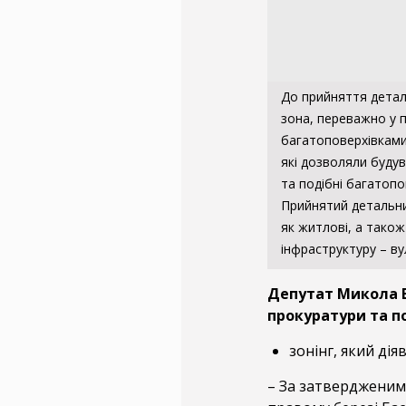
До прийняття детал
зона, переважно у п
багатоповерхівками.
які дозволяли будув
та подібні багатопо
Прийнятий детальни
як житлові, а також
інфраструктуру – ву
Депутат Микола
прокуратури та п
зонінг, який ді
– За затвердженим