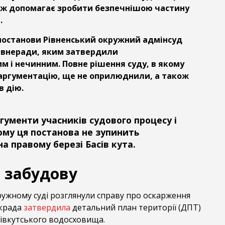
ож допомагає зробити безпечнішою частину
.
ї постанови Рівненський окружний адмінсуд
івнеради, яким затвердили
м і нечинним. Повне рішення суду, в якому
аргументацію, ще не оприлюднили, а також
в дію.
гументи учасників судового процесу і
ому ця постанова не зупинить
а правому березі Басів кута.
 забудову
ружному суді розглянули справу про оскарження
ькрада
затвердила
детальний план території (ДПТ)
сівкутського водосховища.