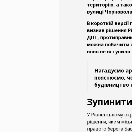
територію, а так
вулиці Чорновола
В короткій версі
визнав рішення Р
ДПТ, протиправни
можна побачити 
воно не вступило 
Нагадуємо ар
пояснюємо, ч
будівництво н
Зупинити
У Рівненському ок
рішення, яким міс
правого берега Ба