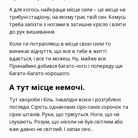
А для когось найкраще місце сили – це місце на
трибуні стадіону, на якому грає твій син. Комусь
треба залізти з ногами в затишне крісло і взяти
до рук вишивання.
Коли ти потрапляєш в місце своєї сили то
виникає відчуття, що все в тебе в житті
вдається, і все ти можеш. Ну, майже все.
Принаймні добився багато чого і попереду ще
багато-багато хорошого.
А тут місце немочі.
Тут хвороби і біль. Інвалідні візки і розгублені
погляди. Сірість однакових сіро-синіх сорочок та
сірих штанів. Руки, що трясуться. Ноги, що не
слухають. Розум, що ніколи не був світлим або
вже давно не світлий. І запах сечі…