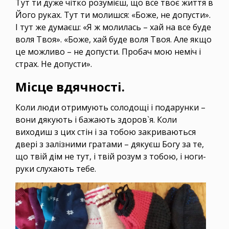
Тут ти дуже чітко розумієш, що все твоє життя в
Його руках. Тут ти молишся: «Боже, не допусти».
І тут же думаєш: «Я ж молилась – хай на все буде
воля Твоя». «Боже, хай буде воля Твоя. Але якщо
це можливо – не допусти. Пробач мою неміч і
страх. Не допусти».
Місце вдячності.
Коли люди отримують солодощі і подарунки –
вони дякують і бажають здоров`я. Коли
виходиш з цих стін і за тобою закриваються
двері з залізними гратами – дякуєш Богу за те,
що твій дім не тут, і твій розум з тобою, і ноги-
руки слухають тебе.