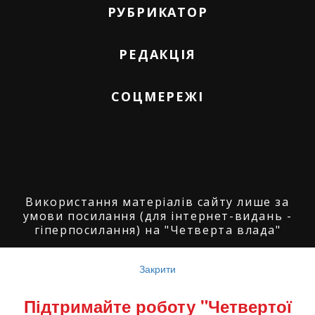
РУБРИКАТОР
РЕДАКЦІЯ
СОЦМЕРЕЖІ
Використання матеріалів сайту лише за
умови посилання (для інтернет-видань -
гіперпосилання) на "Четверта влада"
© ГО "Агенція журналістських розслідувань
"Четверта влада": 2008-2026.
Закрити
© ГО "Рівненський прес клуб": 2008-2026. ©
Підтримайте роботу "Четвертої
Володимир Торбіч: 2008-2026.