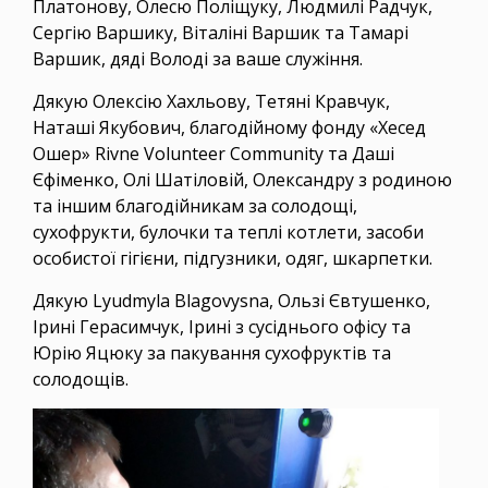
Платонову, Олесю Поліщуку, Людмилі Радчук,
Сергію Варшику, Віталіні Варшик та Тамарі
Варшик, дяді Володі за ваше служіння.
Дякую Олексію Хахльову, Тетяні Кравчук,
Наташі Якубович, благодійному фонду «Хесед
Ошер» Rivne Volunteer Community та Даші
Єфіменко, Олі Шатіловій, Олександру з родиною
та іншим благодійникам за солодощі,
сухофрукти, булочки та теплі котлети, засоби
особистої гігієни, підгузники, одяг, шкарпетки.
Дякую Lyudmyla Blagovysna, Ользі Євтушенко,
Ірині Герасимчук, Ірині з сусіднього офісу та
Юрію Яцюку за пакування сухофруктів та
солодощів.