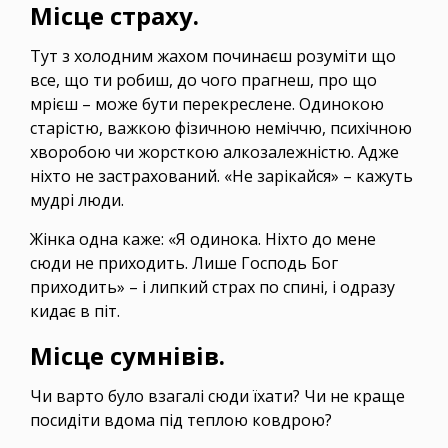
Місце страху.
Тут з холодним жахом починаєш розуміти що
все, що ти робиш, до чого прагнеш, про що
мрієш – може бути перекреслене. Одинокою
старістю, важкою фізичною неміччю, психічною
хворобою чи жорсткою алкозалежністю. Адже
ніхто не застрахований. «Не зарікайся» – кажуть
мудрі люди.
Жінка одна каже: «Я одинока. Ніхто до мене
сюди не приходить. Лише Господь Бог
приходить» – і липкий страх по спині, і одразу
кидає в піт.
Місце сумнівів.
Чи варто було взагалі сюди їхати? Чи не краще
посидіти вдома під теплою ковдрою?