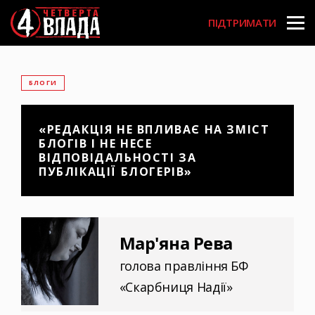
Перейти
User
до
ПІДТРИМАТИ
основного
account
вмісту
menu
БЛОГИ
«РЕДАКЦІЯ НЕ ВПЛИВАЄ НА ЗМІСТ
БЛОГІВ І НЕ НЕСЕ
ВІДПОВІДАЛЬНОСТІ ЗА
ПУБЛІКАЦІЇ БЛОГЕРІВ»
Мар'яна Рева
голова правління БФ
«Скарбниця Надії»