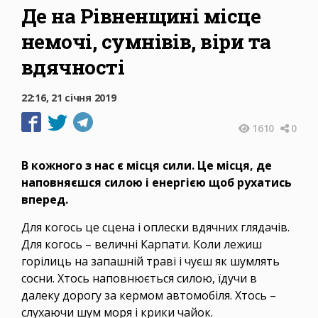
Де на Рівненщині місце
немочі, сумнівів, віри та
вдячності
22:16, 21 січня 2019
1610
0
В кожного з нас є місця сили. Це місця, де
наповняєшся силою і енергією щоб рухатись
вперед.
Для когось це сцена і оплески вдячних глядачів.
Для когось – величні Карпати. Коли лежиш
горілиць на запашній траві і чуєш як шумлять
сосни. Хтось наповнюється силою, їдучи в
далеку дорогу за кермом автомобіля. Хтось –
слухаючи шум моря і крики чайок.