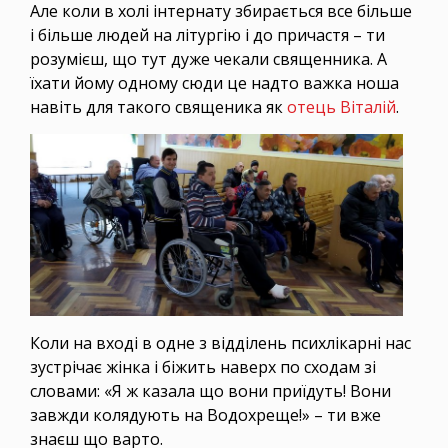
Але коли в холі інтернату збирається все більше
і більше людей на літургію і до причастя – ти
розумієш, що тут дуже чекали священника. А
їхати йому одному сюди це надто важка ноша
навіть для такого священика як
отець Віталій
.
Коли на вході в одне з відділень психлікарні нас
зустрічає жінка і біжить наверх по сходам зі
словами: «Я ж казала що вони приїдуть! Вони
завжди колядують на Водохреще!» – ти вже
знаєш що варто.