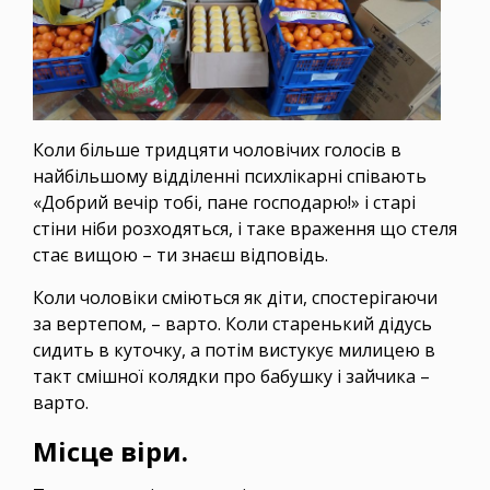
Коли більше тридцяти чоловічих голосів в
найбільшому відділенні психлікарні співають
«Добрий вечір тобі, пане господарю!» і старі
стіни ніби розходяться, і таке враження що стеля
стає вищою – ти знаєш відповідь.
Коли чоловіки сміються як діти, спостерігаючи
за вертепом, – варто. Коли старенький дідусь
сидить в куточку, а потім вистукує милицею в
такт смішної колядки про бабушку і зайчика –
варто.
Місце віри.