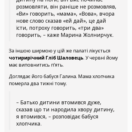
розмовляти, він раніше не розмовляв,
«Ви» говорить, «мама», «Вова», вчора
нове слово сказав «ей дай», це дай
їсти, потроху говорить, «три два»
говорить, – каже Марина Жолнирчук.
За іншою ширмою у цій же палаті лікується
чотирирічний Гліб Шаловець
. У червні йому
має виповнитись п’ять.
Доглядає його бабуся Галина. Мама хлопчика
померла два тижні тому.
– Батько дитини втомився дуже,
сказав що ти народила хвору дитину,
я втомився, – розповідає бабуся
хлопчика.