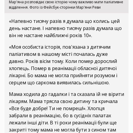
Мар'яна розповідає свою історію чому важливо мати паліативне
відділення. Фото із Фейсбук-сторінки Мар'яни Реви
«Напевно тисячу разів я думала що колись цей
день настане. І напевно тисячу разів думала що
він не настане найближчі років 10».
«Моя особиста історія, пов'язана з дитячим
паліативом в нашому місті почалась дуже
давно. Років вісім тому. Коли помер дорослий
хлопець. Помер в реанімації обласної дитячої
лікарні. Бо мама не могла прийняти розумом і
серцем що саркома виявилась сильнішою.
Мама ходила до гадалки і та сказала їй не вірити
лікарям. Мама трясла свою дитину та кричала
«Все буде добре! Ти не помреш!». Хлопця
забрали в реанімацію, бо в сусідніх палатах
лежали інші діти. В ті роки реанімації були ще
закриті тому мама не могла бути з сином там