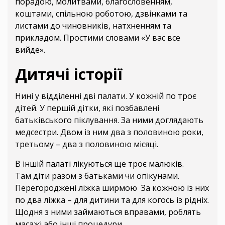
порадою, молитвами, благословенням,
коштами, спільною роботою, дзвінками та
листами до чиновників, натхненням та
прикладом. Простими словами «У вас все
вийде».
Дитячі історії
Нині у відділенні дві палати. У кожній по троє
дітей. У першій дітки, які позбавлені
батьківського піклування. За ними доглядають
медсестри. Двом із ним два з половиною роки,
третьому – два з половиною місяці.
В іншій палаті лікуються ще троє малюків.
Там діти разом з батьками чи опікунами.
Перегороджені ліжка ширмою За кожною із них
по два ліжка – для дитини та для когось із рідніх.
Щодня з ними займаються вправами, роблять
масажі або інші процедури.