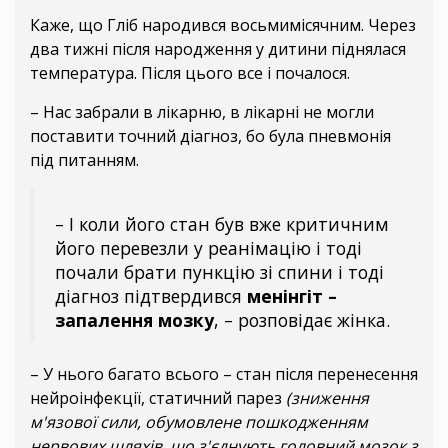
Каже, що Гліб народився восьмимісячним. Через
два тижні після народження у дитини піднялася
температура. Після цього все і почалося.
– Нас забрали в лікарню, в лікарні не могли
поставити точний діагноз, бо була пневмонія
під питанням.
– І коли його стан був вже критичним
його перевезли у реанімацію і тоді
почали брати пункцію зі спини і тоді
діагноз підтвердився
менінгіт –
запалення мозку
, – розповідає жінка.
– У нього багато всього – стан після перенесення
нейроінфекції, статичний парез
(зниження
м'язової сили, обумовлене пошкодженням
нервових шляхів, що з'єднують головний мозок з