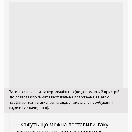
Василька поклали на вертикалізатор
(це допоміжний пристрій,
що дозволяє приймати вертикальне положення з метою
профілактики негативних наслідків тривалого перебування
сидячи і лежачи, – авт).
– Кажуть що можна поставити таку
дитину на ноги, він вже починає