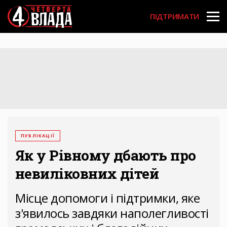
Перейти
User
до
ПІДТРИМАТИ
основного
account
вмісту
menu
ПУБЛІКАЦІЇ
Як у Рівному дбають про
невиліковних дітей
Місце допомоги і підтримки, яке
з'явилось завдяки наполегливості