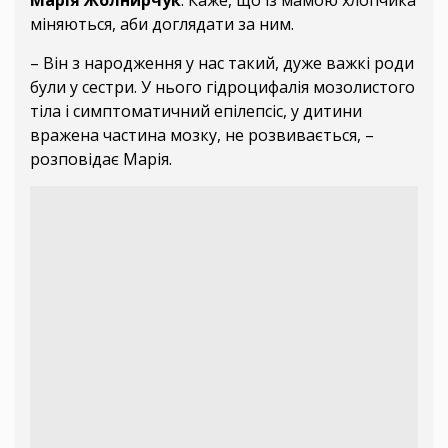
Марія Жолнирчук
. Каже, що із мамою хлопчика
міняються, аби доглядати за ним.
– Він з народження у нас такий, дуже важкі роди
були у сестри. У нього гідроцифалія мозолистого
тіла і симптоматичний епілепсіс, у дитини
вражена частина мозку, не розвивається, –
розповідає Марія.