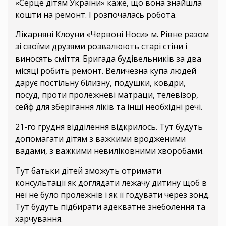
«Серце дітям України» каже, що вона знайшла
кошти на ремонт. І розпочалась робота.
Лікарняні Клоуни «Червоні Носи» м. Рівне разом
зі своїми друзями розвалюють старі стіни і
виносять сміття. Бригада будівельників за два
місяці робить ремонт. Величезна купа людей
дарує постільну білизну, подушки, ковдри,
посуд, проти пролежневі матраци, телевізор,
сейф для зберігання ліків та інші необхідні речі.
21-го грудня відділення відкрилось. Тут будуть
допомагати дітям з важкими вродженими
вадами, з важкими невиліковними хворобами.
Тут батьки дітей зможуть отримати
консультації як доглядати лежачу дитину щоб в
неї не було пролежнів і як її годувати через зонд.
Тут будуть підбирати адекватне знеболення та
харчування.