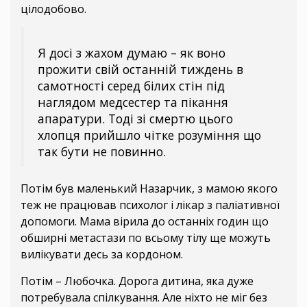
цілодобово.
Я досі з жахом думаю – як воно
прожити свій останній тиждень в
самотності серед білих стін під
наглядом медсестер та пікання
апаратури. Тоді зі смертю цього
хлопця прийшло чітке розуміння що
так бути не повинно.
Потім був маленький Назарчик, з мамою якого
теж не працював психолог і лікар з паліативної
допомоги. Мама вірила до останніх годин що
обширні метастази по всьому тілу ще можуть
вилікувати десь за кордоном.
Потім – Любочка. Дорога дитина, яка дуже
потребувала спілкування. Але ніхто не міг без