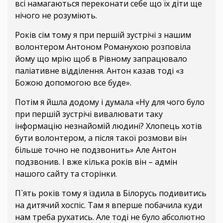
всі намагаються переконати себе що їх діти ще
нічого не розуміють.
Років сім тому я при першій зустрічі з нашим
волонтером Антоном Романухою розповіла
йому що мрію щоб в Рівному запрацювало
паліативне відділення. Антон казав тоді «з
Божою допомогою все буде».
Потім я йшла додому і думала «Ну для чого було
при першій зустрічі вивалювати таку
інформацію незнайомій людині? Хлопець хотів
бути волонтером, а після такої розмови він
більше точно не подзвонить» Але Антон
подзвонив. І вже кілька років він – адмін
нашого сайту та сторінки.
П`ять років тому я їздила в Білорусь подивитись
на дитячий хоспіс. Там я вперше побачила куди
нам треба рухатись. Але тоді не було абсолютно