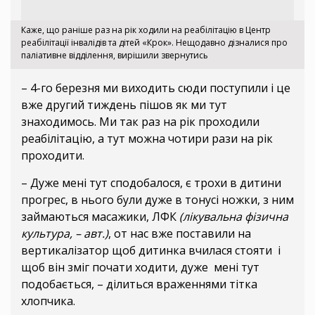
Каже, що раніше раз на рік ходили на реабілітацію в Центр
реабілітації інвалідів та дітей «Крок». Нещодавно дізналися про
паліативне відділення, вирішили звернутись
– 4-го березня ми виходить сюди поступили і це
вже другий тиждень пішов як ми тут
знаходимось. Ми так раз на рік проходили
реабілітацію, а тут можна чотири рази на рік
проходити.
– Дуже мені тут сподобалося, є трохи в дитини
прогрес, в нього були дуже в тонусі ножки, з ним
займаються масажики, ЛФК
(лікувальна фізична
культура, – авт.)
, от нас вже поставили на
вертикалізатор щоб дитинка вчилася стояти і
щоб він зміг почати ходити, дуже мені тут
подобається, – ділиться враженнями тітка
хлопчика.