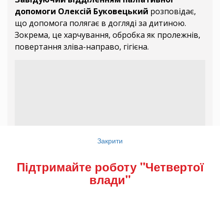
допомоги Олексій Буковецький
розповідає,
що допомога полягає в догляді за дитиною.
Зокрема, це харчування, обробка як пролежнів,
повертання зліва-направо, гігієна.
Закрити
Підтримайте роботу "Четвертої
влади"
Олексій Буковецький каже, що батьки раді, що в обласі
запрацював подібний центр