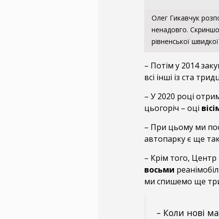
Олег Гикавчук розп
ненадовго. Скринш
рівненської швидкої
– Потім у 2014 зак
всі інші із ста трид
– У 2020 році отр
цьогоріч – оці
вісі
– При цьому ми пос
автопарку є ще так
– Крім того, Центр
восьми
реанімобілі
ми спишемо ще три
– Коли нові м