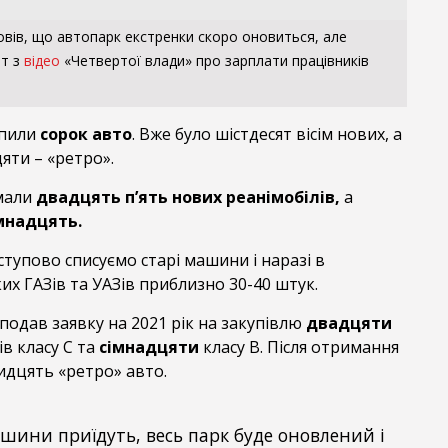
овів, що автопарк екстренки скоро оновиться, але
от з
відео
«Четвертої влади» про зарплати працівників
упили
сорок авто
. Вже було шістдесят вісім нових, а
цяти – «ретро».
имали
двадцять п’ять нових реанімобілів,
а
мнадцять.
тупово списуємо старі машини і наразі в
их ГАЗів та УАЗів приблизно 30-40 штук.
 подав заявку на 2021 рік на закупівлю
двадцяти
в класу С та
сімнадцяти
класу В. Після отримання
дцять «ретро» авто.
ашини приїдуть, весь парк буде оновлений і