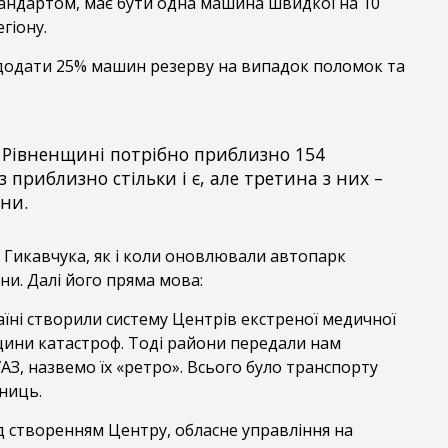
тандартом, має бути одна машина швидкої на 10
гіону.
д додати 25% машин резерву на випадок поломок та
на Рівненщині потрібно приблизно 154
приблизно стільки і є, але третина з них –
ни.
 Гикавчука, як і коли оновлювали автопарк
и. Далі його пряма мова:
раїні створили систему Центрів екстреної медичної
ини катастроф. Тоді райони передали нам
УАЗ, назвемо їх «ретро». Всього було транспорту
ниць.
ед створенням Центру, обласне управління на