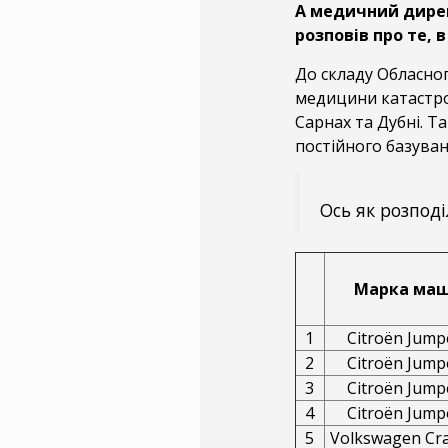
А медичний дирек
розповів про те, 
До складу Обласно
медицини катастроф
Сарнах та Дубні. Т
постійного базуван
Ось як розподі
Марка ма
1
Citroën Jump
2
Citroën Jump
3
Citroën Jump
4
Citroën Jump
5
Volkswagen Cra