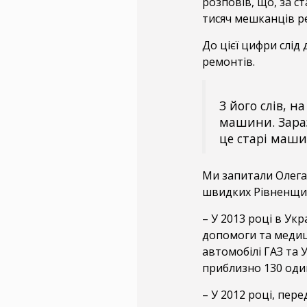
розповів, що, за с
тисяч мешканців ре
До цієї цифри слі
ремонтів.
З його слів, 
машини. Зараз 
це старі маши
Ми запитали Олега
швидких Рівненщин
– У 2013 році в Ук
допомоги та медиц
автомобілі ГАЗ та 
приблизно 130 оди
– У 2012 році, пер