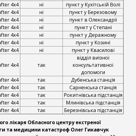
fter 4х4
ні
пункт у Кухітській Волі
fter 4х4
ні
пункт у Березовому
fter 4х4
ні
пункт в Олександрії
fter 4х4
ні
пункт у Степані
fter 4х4
ні
пункт у Деражному
fter 4х4
ні
пункт у Козині
fter 4х4
ні
пункт у Квасилові
відділ виїзної
fter 4х4
так
консультативної
допомоги
fter 4х4
так
Дубенська станція
fter 4х4
так
Сарненська станція
fter 4х4
так
Рокитнівська підстанція
fter 4х4
так
Млинівська підстанція
fter 4х4
так
Березнівська підстанція
ого лікаря Обласного центру екстреної
ги та медицини катастроф Олег Гикавчук