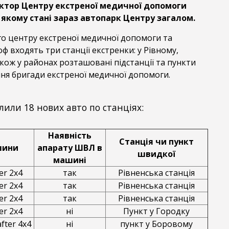
тор Центру екстреної медичної допомоги
в якому стані зараз автопарк Центру загалом.
го центру екстреної медичної допомоги та
 входять три станції екстренки: у Рівному,
акож у районах розташовані підстанції та пункти
ня бригади екстреної медичної допомоги.
лили 18 нових авто по станціях:
Наявність
Станція чи пункт
шини
апарату ШВЛ в
швидкої
машині
er 2х4
так
Рівненська станція
er 2х4
так
Рівненська станція
er 2х4
так
Рівненська станція
er 2х4
ні
Пункт у Городку
fter 4х4
ні
пункт у Боровому