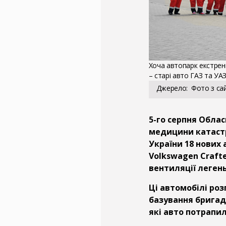
Хоча автопарк екстрен
– старі авто ГАЗ та УА
Джерело
Фото з сай
5-го серпня Обла
медицини катастр
України 18 нових 
Volkswagen Crafte
вентиляції леген
Ці автомобілі роз
базування бригад 
які авто потрапил