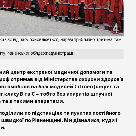
ки час від часу поновлюється, наразі приблизно третина там
З
ту Рівненської облдержадміністрації
сний центр екстреної медичної допомоги та
оф отримав від Міністерства охорони здоров’я
автомобілів на базі моделей Citroen Jumper та
r класу В та С – тобто без апаратів штучної
ь та з такими апаратами.
поділили по підстанціях та пунктах постійного
швидкої по Рівненщині. Ми дізналися, куди і
и.