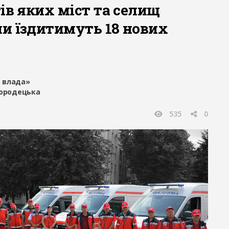
ів яких міст та селищ
и їздитимуть 18 нових
 влада»
городецька
535
0