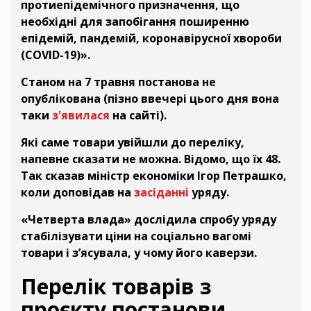
протиепідемічного призначення, що
необхідні для запобігання поширенню
епідемій, пандемій, коронавірусної хвороби
(COVID-19)».
Станом на 7 травня постанова не
опублікована (пізно ввечері цього дня вона
таки
з'явилася
на сайті).
Які саме товари увійшли до переліку,
напевне сказати не можна. Відомо, що їх 48.
Так сказав міністр економіки Ігор Петрашко,
коли доповідав на
засіданні
уряду.
«Четверта влада» дослідила спробу уряду
стабілізувати ціни на соціально вагомі
товари і з’ясувала, у чому його каверзи.
Перелік товарів з
проєкту постанови