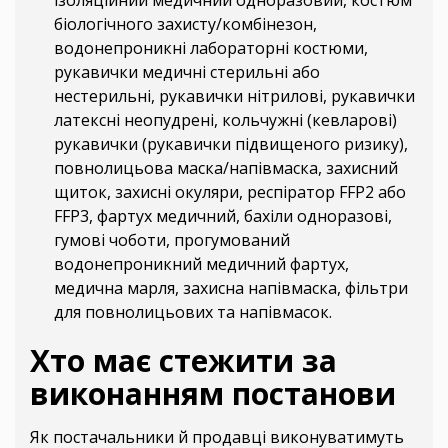
ізоляційний медичний одноразовий, костюм
біологічного захисту/комбінезон,
водонепроникні лабораторні костюми,
рукавички медичні стерильні або
нестерильні, рукавички нітрилові, рукавички
латексні неопудрені, кольчужні (кевларові)
рукавички (рукавички підвищеного ризику),
повнолицьова маска/напівмаска, захисний
щиток, захисні окуляри, респіратор FFP2 або
FFP3, фартух медичний, бахіли одноразові,
гумові чоботи, прогумований
водонепроникний медичний фартух,
медична марля, захисна напівмаска, фільтри
для повнолицьових та напівмасок.
Хто має стежити за
виконанням постанови
Як постачальники й продавці виконуватимуть