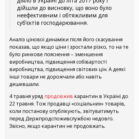
діяло в Україні до літа 2017 року і
дійшли до висновку, що воно було
неефективним і обтяжливим для
суб’єктів господарювання.
Аналіз цінової динаміки після його скасування
показав, що якщо ціни і зростали різко, то на те
було ринкове пояснення – зменшення
виробництва, підвищення собівартості
виробництва, підвищення світових цін. А деякі
інші товари не дорожчали або навіть
дешевшали.
4 травня уряд
продовжив
карантин в Україні до
22 травня. Тож продавці «соціальних» товарів,
коли постанову опублікують, звітуватимуть
перед Держпродспоживслужбою недовго.
Звісно, якщо карантин не продовжать.