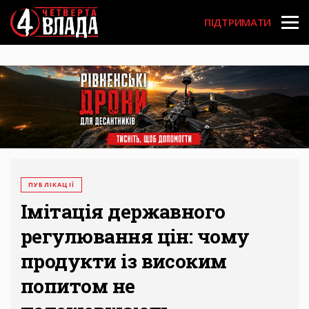
Перейти
User
до
ПІДТРИМАТИ
основного
account
вмісту
menu
ПУБЛІКАЦІЇ
Імітація державного
регулювання цін: чому
продукти із високим
попитом не