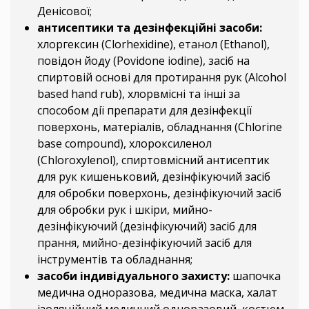
Денісової;
антисептики та дезінфекційні засоби:
хлоргексин (Clorhexidine), етанол (Ethanol),
повідон йоду (Povidone iodine), засіб на
спиртовій основі для протирання рук (Alcohol
based hand rub), хлорвмісні та інші за
способом дії препарати для дезінфекції
поверхонь, матеріалів, обладнання (Chlorine
base compound), хлороксиленол
(Chloroxylenol), спиртовмісний антисептик
для рук кишеньковий, дезінфікуючий засіб
для обробки поверхонь, дезінфікуючий засіб
для обробки рук і шкіри, мийно-
дезінфікуючий (дезінфікуючий) засіб для
прання, мийно-дезінфікуючий засіб для
інструментів та обладнання;
засоби індивідуального захисту:
шапочка
медична одноразова, медична маска, халат