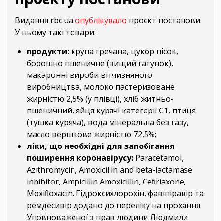
Видання rbc.ua
опублікувало
проєкт постанови.
У ньому такі товари:
продукти:
крупа гречана, цукор пісок,
борошно пшеничне (вищий гатунок),
макаронні вироби вітчизняного
виробництва, молоко пастеризоване
жирністю 2,5% (у плівці), хліб житньо-
пшеничний, яйця курячі категорії С1, птиця
(тушка куряча), вода мінеральна без газу,
масло вершкове жирністю 72,5%;
ліки, що необхідні для запобігання
поширення коронавірусу:
Paracetamol,
Azithromycin, Amoxicillin and beta-lactamase
inhibitor, Ampicillin Amoxicillin, Ceﬁriaxone,
Moxiﬂoxacin. Гідроксихлорохін, фавіпіравір та
ремдесивір додано до переліку на прохання
Уповноваженої з прав людини Людмили