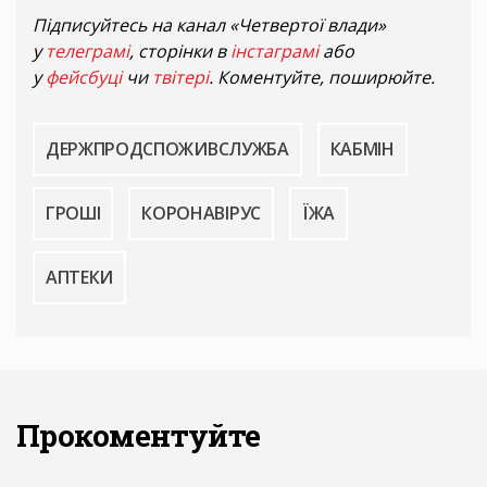
Підписуйтесь на канал «Четвертої влади»
у
телеграмі
, сторінки в
інстаграмі
або
у
фейсбуці
чи
твітері
. Коментуйте, поширюйте.
ДЕРЖПРОДСПОЖИВСЛУЖБА
КАБМІН
ГРОШІ
КОРОНАВІРУС
ЇЖА
АПТЕКИ
Прокоментуйте