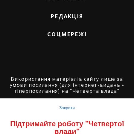
РЕДАКЦІЯ
СОЦМЕРЕЖІ
Використання матеріалів сайту лише за
умови посилання (для інтернет-видань -
гіперпосилання) на "Четверта влада"
© ГО "Агенція журналістських розслідувань
"Четверта влада": 2008-2026.
Закрити
© ГО "Рівненський прес клуб": 2008-2026. ©
Підтримайте роботу "Четвертої
Володимир Торбіч: 2008-2026.
влади"