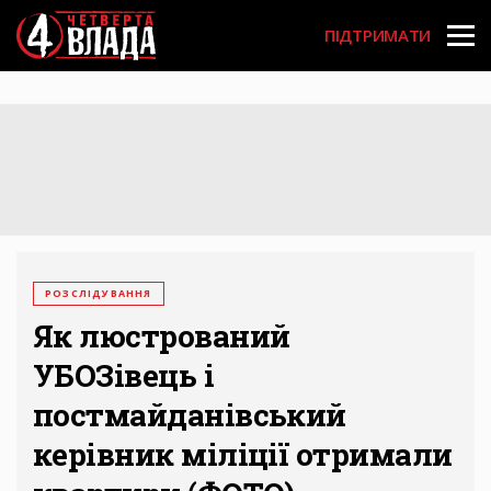
Перейти
User
до
ПІДТРИМАТИ
основного
account
вмісту
menu
РОЗСЛІДУВАННЯ
Як люстрований
УБОЗівець і
постмайданівський
керівник міліції отримали