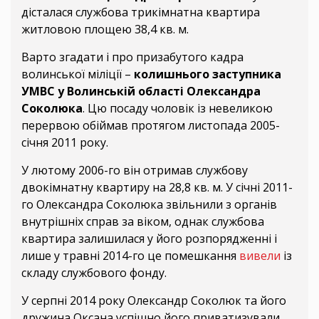
дісталася службова трикімнатна квартира
житловою площею 38,4 кв. м.
Варто згадати і про призабутого кадра
волинської міліції –
колишнього
заступника
УМВС у Волинській області Олександра
Соколюка
. Цю посаду чоловік із невеликою
перервою обіймав протягом листопада 2005-
січня 2011 року.
У лютому 2006-го він отримав службову
двокімнатну квартиру на 28,8 кв. м. У січні 2011-
го Олександра Соколюка звільнили з органів
внутрішніх справ за віком, однак службова
квартира залишилася у його розпорядженні і
лише у травні 2014-го це помешкання
вивели
із
складу службового фонду.
У серпні 2014 року Олександр Соколюк та його
дружина Оксана успішно його приватизували.