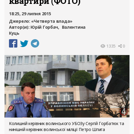
квартири (ФОТО)
18:25, 29 липня 2015
Джерело:
«Четверта влада»
Автор(и):
Юрій Горбач
Валентина
Куць
1335
0
Колишній керівник волинського УБОЗу Сергій Горбатюк та
нинішній керівник волинської міліції Петро Шпига