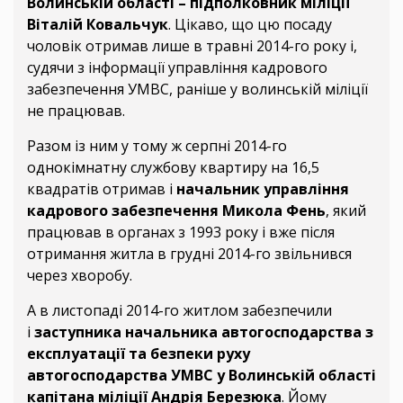
Волинській області – підполковник міліції
Віталій Ковальчук
. Цікаво, що цю посаду
чоловік отримав лише в травні 2014-го року і,
судячи з інформації управління кадрового
забезпечення УМВС, раніше у волинській міліції
не працював.
Разом із ним у тому ж серпні 2014-го
однокімнатну службову квартиру на 16,5
квадратів отримав і
начальник управління
кадрового забезпечення Микола Фень
, який
працював в органах з 1993 року і вже після
отримання житла в грудні 2014-го звільнився
через хворобу.
А в листопаді 2014-го житлом забезпечили
і
заступника начальника автогосподарства з
експлуатації та безпеки руху
автогосподарства УМВС у Волинській області
капітана міліції Андрія Березюка
. Йому