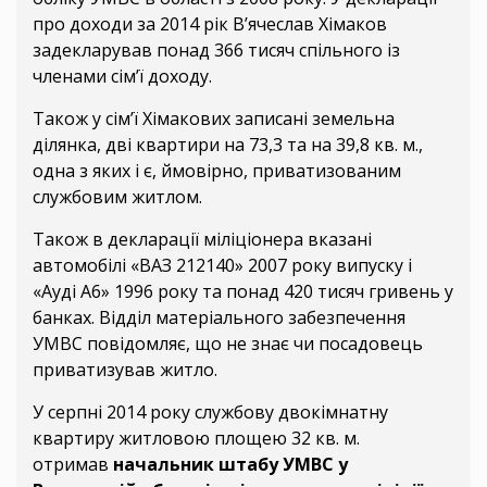
про доходи за 2014 рік В’ячеслав Хімаков
задекларував понад 366 тисяч спільного із
членами сім’ї доходу.
Також у сім’ї Хімакових записані земельна
ділянка, дві квартири на 73,3 та на 39,8 кв. м.,
одна з яких і є, ймовірно, приватизованим
службовим житлом.
Також в декларації міліціонера вказані
автомобілі «ВАЗ 212140» 2007 року випуску і
«Ауді А6» 1996 року та понад 420 тисяч гривень у
банках. Відділ матеріального забезпечення
УМВС повідомляє, що не знає чи посадовець
приватизував житло.
У серпні 2014 року службову двокімнатну
квартиру житловою площею 32 кв. м.
отримав
начальник штабу УМВС у