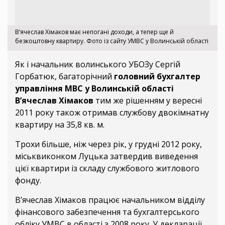
В’ячеслав Хімаков має непогані доходи, а тепер ще й
безкоштовну квартиру. Фото із сайту УМВС у Волинській області
Як і начальник волинського УБОЗу Сергій
Горбатюк, багаторічний
головний бухгалтер
управління МВС у Волинській області
В’ячеслав Хімаков
тим же рішенням у вересні
2011 року також отримав службову двокімнатну
квартиру на 35,8 кв. м.
Трохи більше, ніж через рік, у грудні 2012 року,
міськвиконком Луцька затвердив виведення
цієї квартири із складу службового житлового
фонду.
В’ячеслав Хімаков працює начальником відділу
фінансового забезпечення та бухгалтерського
обліку УМВС в області з 2008 року. У декларації