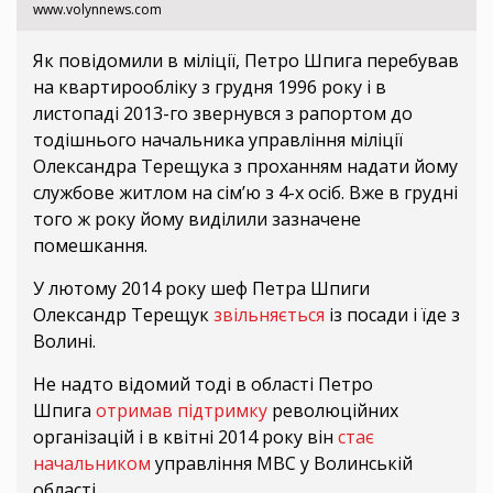
www.volynnews.com
Як повідомили в міліції, Петро Шпига перебував
на квартирообліку з грудня 1996 року і в
листопаді 2013-го звернувся з рапортом до
тодішнього начальника управління міліції
Олександра Терещука з проханням надати йому
службове житлом на сім’ю з 4-х осіб. Вже в грудні
того ж року йому виділили зазначене
помешкання.
У лютому 2014 року шеф Петра Шпиги
Олександр Терещук
звільняється
із посади і їде з
Волині.
Не надто відомий тоді в області Петро
Шпига
отримав підтримку
революційних
організацій і в квітні 2014 року він
стає
начальником
управління МВС у Волинській
області.