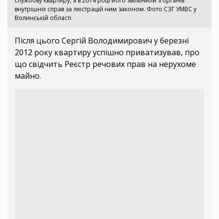
службову квартиру, а в 2014 році його звільнили з органів
внутрішніх справ за люстрацій ним законом. Фото СЗГ УМВС у
Волинській області
Після цього Сергій Володимирович у березні
2012 року квартиру успішно приватизував, про
що свідчить Реєстр речових прав на нерухоме
майно.