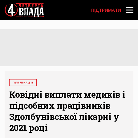
Перейти
User
до
ПІДТРИМАТИ
основного
account
вмісту
menu
ПУБЛІКАЦІЇ
Ковідні виплати медиків і
підсобних працівників
Здолбунівської лікарні у
2021 році