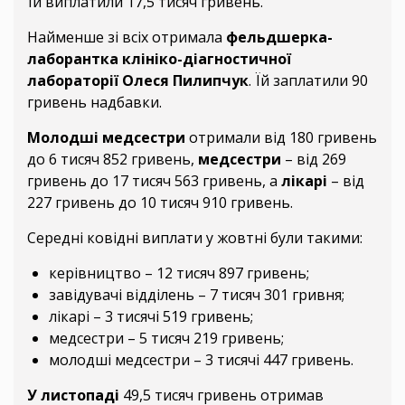
Їй виплатили 17,5 тисяч гривень.
Найменше зі всіх отримала
фельдшерка-
лаборантка клініко-діагностичної
лабораторії Олеся Пилипчук
. Їй заплатили 90
гривень надбавки.
Молодші медсестри
отримали від 180 гривень
до 6 тисяч 852 гривень,
медсестри
– від 269
гривень до 17 тисяч 563 гривень, а
лікарі
– від
227 гривень до 10 тисяч 910 гривень.
Середні ковідні виплати у жовтні були такими:
керівництво – 12 тисяч 897 гривень;
завідувачі відділень – 7 тисяч 301 гривня;
лікарі – 3 тисячі 519 гривень;
медсестри – 5 тисяч 219 гривень;
молодші медсестри – 3 тисячі 447 гривень.
У листопаді
49,5 тисяч гривень отримав