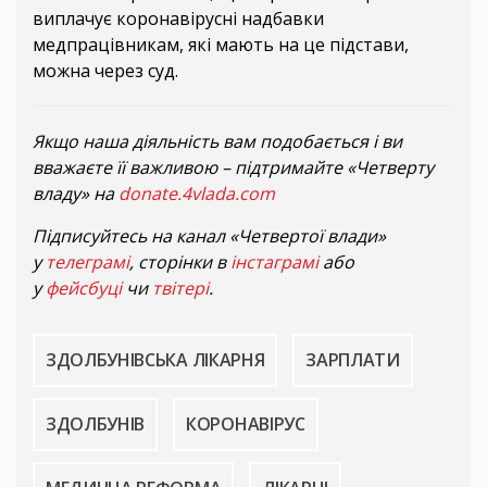
виплачує коронавірусні надбавки
медпрацівникам, які мають на це підстави,
можна через суд.
Якщо наша діяльність вам подобається і ви
вважаєте її важливою – підтримайте «Четверту
владу» на
donate.4vlada.com
Підписуйтесь на канал «Четвертої влади»
у
телеграмі
, сторінки в
інстаграмі
або
у
фейсбуці
чи
твітері
.
ЗДОЛБУНІВСЬКА ЛІКАРНЯ
ЗАРПЛАТИ
ЗДОЛБУНІВ
КОРОНАВІРУС