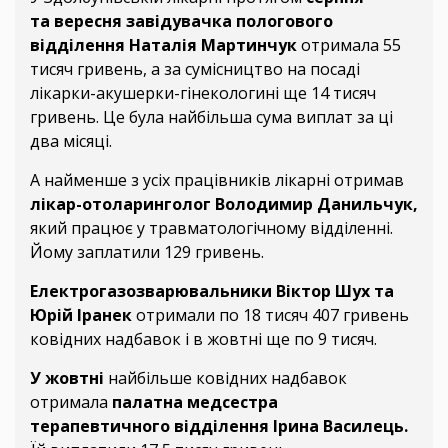
та вересня завідувачка пологового
відділення Наталія Мартинчук
отримала 55
тисяч гривень, а за сумісництво на посаді
лікарки-акушерки-гінекологині ще 14 тисяч
гривень. Це була найбільша сума виплат за ці
два місяці.
А найменше з усіх працівників лікарні отримав
лікар-отоларинголог Володимир Данильчук,
який працює у травматологічному відділенні.
Йому заплатили 129 гривень.
Електрогазозварювальники Віктор Шух та
Юрій Іранек
отримали по 18 тисяч 407 гривень
ковідних надбавок і в жовтні ще по 9 тисяч.
У жовтні
найбільше ковідних надбавок
отримала
палатна медсестра
терапевтичного відділення Ірина Василець.