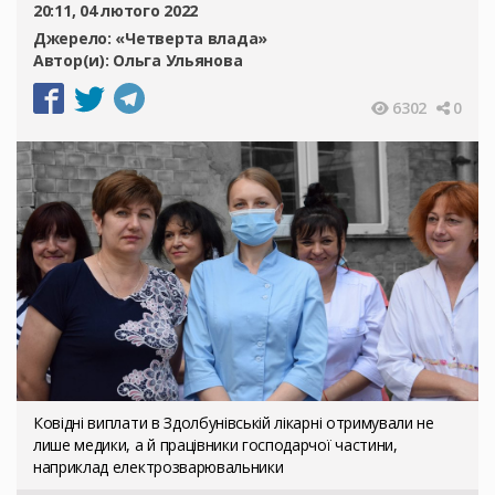
20:11, 04 лютого 2022
Джерело:
«Четверта влада»
Автор(и):
Ольга Ульянова
6302
0
Ковідні виплати в Здолбунівській лікарні отримували не
лише медики, а й працівники господарчої частини,
наприклад електрозварювальники