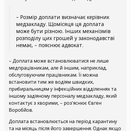
– Розмір доплати визначає керівник
медзакладу. Щомісяця ця доплата
може бути різною. Інших механізмів
розподілу цих грошей у законодавстві
немає, – пояснює адвокат.
– Доплата може встановлюватися не лише
медпрацівникам, але й іншим, наприклад,
обслуговуючим працівникам. Її можна
встановити тим же водіям швидких,
прибиральницям у інфекційних відділеннях та
іншому задіяному персоналу медзакладу, який
контактує з хворими, – роз'яснює Євген
Воробйов.
Доплата встановлюється на період карантину
та на місяць після його завершення. Однак якщо