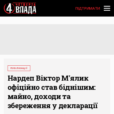
Перейти
User
до
ПІДТРИМАТИ
основного
account
вмісту
menu
ПУБЛІКАЦІЇ
Нардеп Віктор М'ялик
офіційно став біднішим:
майно, доходи та
збереження у декларації