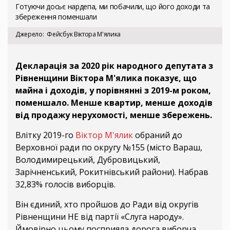
Готуючи досьє нардепа, ми побачили, що його доходи та
збереження поменшали
Джерело
Фейсбук Віктора М'ялика
Декларація за 2020 рік народного депутата з
Рівненщини Віктора М'ялика показує, що
майна і доходів, у порівнянні з 2019-м роком,
поменшало. Менше квартир, менше доходів
від продажу нерухомості, менше збережень.
Влітку 2019-го
Віктор М'ялик
обраний до
Верховної ради по округу №155 (місто Вараш,
Володимирецький, Дубровицький,
Зарічненський, Рокитнівський райони). Набрав
32,83% голосів виборців.
Він єдиний, хто пройшов до Ради від округів
Рівненщини НЕ від партії «Слуга народу».
Ймовірно цьому посприяла дорога виборча