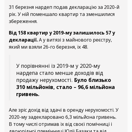
31 березня нардеп подав декларацію за 2020-й
рік. У ній поменшало квартир та зменшилися
збереження.
Від 158 квартир у 2019-му залишилось 57 у
декларації.
А у витязі з майнового реєстру,
який ми взяли 26-го березня, їх 48.
У порівнянні із 2019-м у 2020-му
нардепа стало менше доходів від
продажу нерухомості.
Було близько
310 мільйонів, стало – 96,6 мільйона
гривень.
Але зріс дохід від здачі в оренду нерухомості. У
2020-му задекларовано 6,3 мільйона гривень.
В тому числі отримав їх від своєї помічниці і
двоюрідної племінниці Юлії Базаки та від