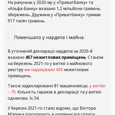
На рахунках у 2020-му у «Приватбанку» та
«Альфа-Банку» вказано 1,2 мільйони гривень
збережень. Дружина у «Приватбанку» тримає
917 тисяч гривень.
Поменшало у нардепа і майна.
В уточненій декларації нардепа за 2020-й
вказано
457 нежитлових приміщень
. Станом
на березень 2021-го у витязі з майнового
реєстру
ми нарахували 439
нежитлових
приміщень.
Також задекларовано 81 машиномісце,
у витязі
– 75
. Кількість гаражів в декларації та у витязі
однакова. Їх 34.
У березні 2021-го стало відомо, що Віктора
М'ялика підозрюють в ухиленні від сплати