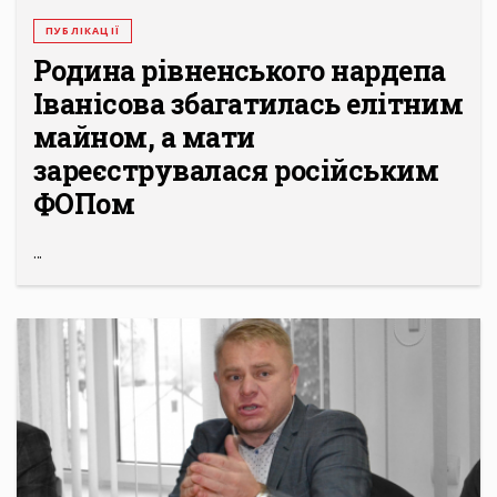
ПУБЛІКАЦІЇ
Родина рівненського нардепа
Іванісова збагатилась елітним
майном, а мати
зареєструвалася російським
ФОПом
...