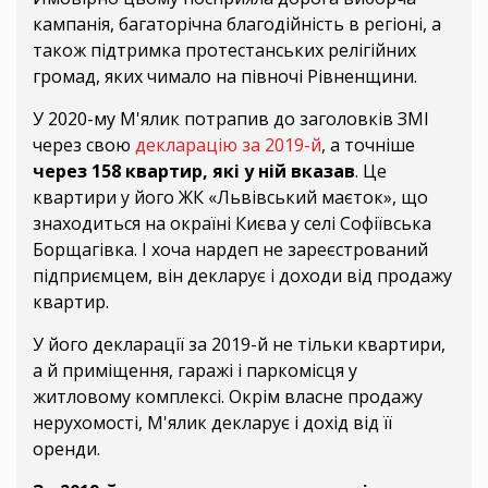
кампанія, багаторічна благодійність в регіоні, а
також підтримка протестанських релігійних
громад, яких чимало на півночі Рівненщини.
У 2020-му М'ялик потрапив до заголовків ЗМІ
через свою
декларацію за 2019-й
, а точніше
через 158 квартир, які у ній вказав
. Це
квартири у його ЖК «Львівський маєток», що
знаходиться на окраїні Києва у селі Софіївська
Борщагівка. І хоча нардеп не зареєстрований
підприємцем, він декларує і доходи від продажу
квартир.
У його декларації за 2019-й не тільки квартири,
а й приміщення, гаражі і паркомісця у
житловому комплексі. Окрім власне продажу
нерухомості, М'ялик декларує і дохід від її
оренди.