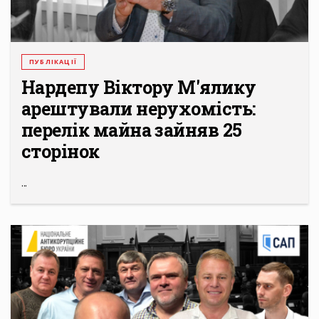
ПУБЛІКАЦІЇ
Нардепу Віктору М'ялику
арештували нерухомість:
перелік майна зайняв 25
сторінок
...