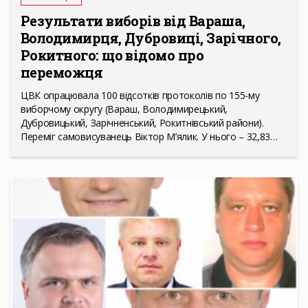
Результати виборів від Вараша,
Володимирця, Дубровиці, Зарічного,
Рокитного: що відомо про
переможця
ЦВК опрацювала 100 відсотків протоколів по 155-му
виборчому округу (Вараш, Володимирецький,
Дубровицький, Зарічненський, Рокитнівський райони).
Переміг самовисуванець Віктор М’ялик. У нього – 32,83…