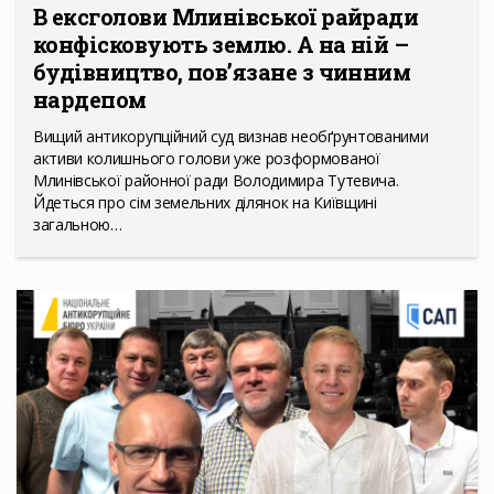
В ексголови Млинівської райради
конфісковують землю. А на ній –
будівництво, пов’язане з чинним
нардепом
Вищий антикорупційний суд визнав необґрунтованими
активи колишнього голови уже розформованої
Млинівської районної ради Володимира Тутевича.
Йдеться про сім земельних ділянок на Київщині
загальною…