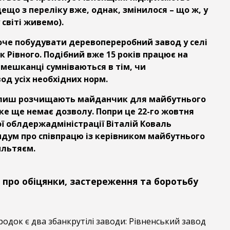
ещо з переліку вже, однак, змінилося – що ж, у
віті живемо).
оче побудувати деревопереробний завод у селі
 Рівного. Подібний вже 15 років працює на
 мешканці сумніваються в тім, чи
од усіх необхідних норм.
у лиш розчищають майданчик для майбутнього
ке ще немає дозволу. Попри це 22-го жовтня
ї облдержадміністрації Віталій Коваль
дум про співпрацю із керівником майбутнього
ильтяєм.
 про обіцянки, застереження та боротьбу
родок є два збанкрутілі заводи: Рівненський завод