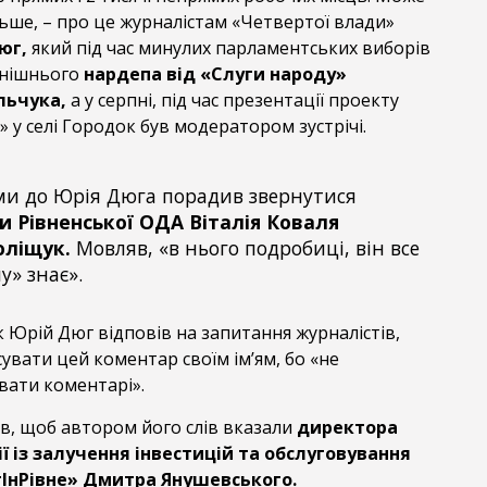
ільше, – про це журналістам «Четвертої влади»
юг,
який під час минулих парламентських виборів
инішнього
нардепа від «Слуги народу»
льчука,
а у серпні, під час презентації проекту
 у селі Городок був модератором зустрічі.
ми до Юрія Дюга порадив звернутися
и Рівненської ОДА Віталія Коваля
оліщук.
Мовляв, «в нього подробиці, він все
у» знає».
як Юрій Дюг відповів на запитання журналістів,
увати цей коментар своїм ім’ям, бо «не
ати коментарі».
в, щоб автором його слів вказали
директора
ії із залучення інвестицій та обслуговування
стІнРівне» Дмитра Янушевського.