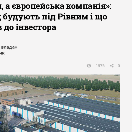
, а європейська компанія»:
 будують під Рівним і що
 до інвестора
 влада»
ик
1675
0