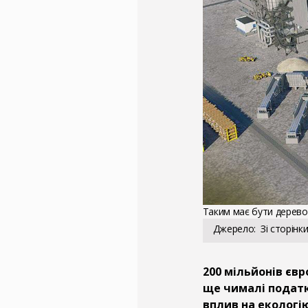
Таким має бути дерево
Джерело
Зі сторін
200 мільйонів євр
ще чималі податк
вплив на екологі