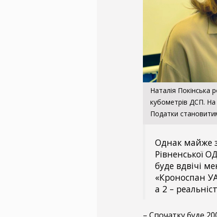
Наталія Покінська 
кубометрів ДСП. На
Податки становитим
Однак майже за
Рівненської О
буде вдвічі м
«Кроноспан УА»
а 2 – реальніст
– Спочатку буде 20