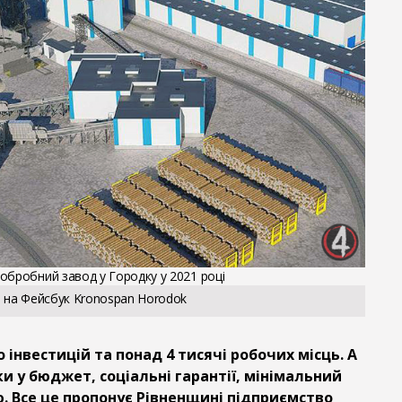
обробний завод у Городку у 2021 році
ки на Фейсбук Kronospan Horodok
о інвестицій та понад 4 тисячі робочих місць. А
и у бюджет, соціальні гарантії, мінімальний
ю. Все це пропонує Рівненщині підприємство