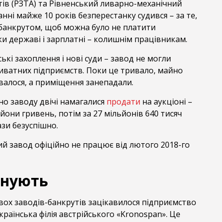
ів (РЗТА) та Рівненський ливарно-механічний
нні майже 10 років безперестанку судився – за те,
банкрутом, щоб можна було не платити
и державі і зарплатні – колишнім працівникам.
ькі захоплення і нові суди – завод не могли
риватних підприємств. Поки це тривало, майно
валося, а приміщення занепадали.
но заводу двічі намагалися
продати
на аукціоні –
ьйони гривень, потім за 27 мільйонів 640 тисяч
зи безуспішно.
й завод офіційно не працює від лютого 2018-го
онують
вох заводів-банкрутів зацікавилося підприємство
країнська філія австрійського «Kronospan». Це