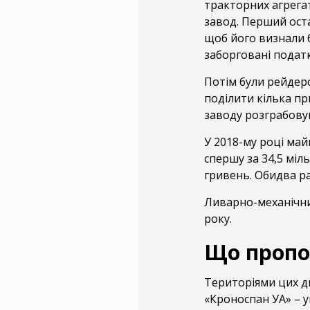
тракторних агрегат
завод. Перший оста
щоб його визнали 
заборговані податк
Потім були рейдерс
поділити кілька п
заводу розграбову
У 2018-му році май
спершу за 34,5 міл
гривень. Обидва ра
Ливарно-механічни
року.
Що проп
Територіями цих д
«Кроноспан УА» – у