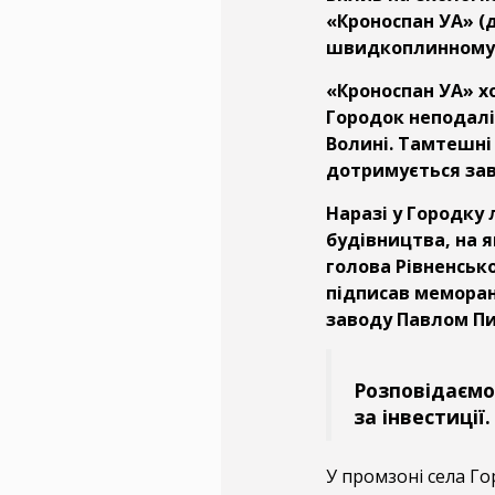
«Кроноспан УА» (д
швидкоплинному с
«Кроноспан УА» х
Городок неподалік
Волині. Тамтешні
дотримується зав
Наразі у Городк
будівництва, на я
голова Рівненсько
підписав меморан
заводу Павлом П
Розповідаємо
за інвестиції.
У промзоні села Го