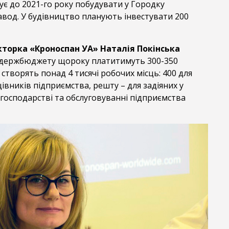
є до 2021-го року побудувати у Городку
вод. У будівництво планують інвестувати 200
торка «Кроноспан УА» Наталія Покінська
 держбюджету щороку платитимуть 300-350
 створять понад 4 тисячі робочих місць: 400 для
івників підприємства, решту – для задіяних у
у господарстві та обслуговуванні підприємства