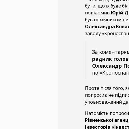
бути, що їх буде б
повідомив
Юрій Д
був помічником н
Олександра Кова
заводу «Кроноспан»
За коментаря
радник голов
Олександр П
по «Кроноспан
Проте після того, 
попросив не підпис
уповноважений дав
Натомість попроси
Рівненської агенц
інвесторів «Інве