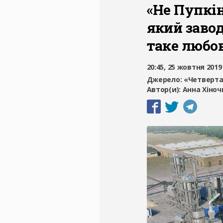
«Не Пупкін
який завод
таке любов
20:45, 25 жовтня 2019
Джерело:
«Четверта
Автор(и):
Анна Хіноч