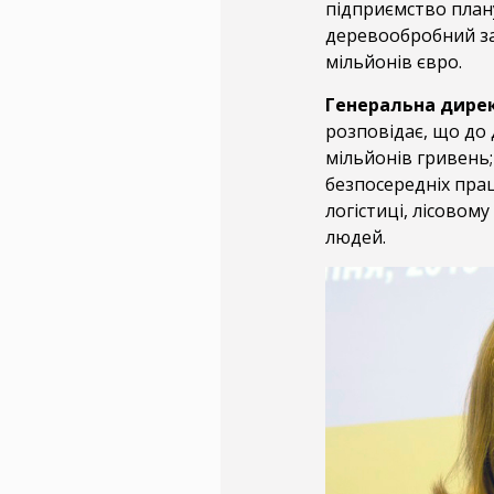
підприємство плану
деревообробний за
мільйонів євро.
Генеральна дирек
розповідає, що до
мільйонів гривень;
безпосередніх прац
логістиці, лісовом
людей.