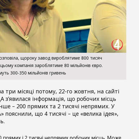
розповіла, щороку завод вироблятиме 800 тисяч
 цьому компанія зароблятиме 80 мільйонів євро.
уть 300-350 мільйонів гривень
 три місяці потому, 22-го жовтня, на сайті
ДА з’явилася інформація, що робочих місць
енше – 200 прямих та 2 тисячі непрямих. У
 пояснили, що 4 тисячі – це «велика ідея»,
ь.
0 прямих і 2 тисячі непрямих робочих місць. Може