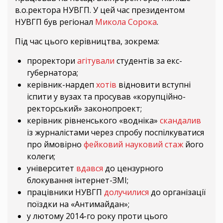
в.о.ректора НУВГП. У цей час президентом
НУВГП був регіонал
Микола Сорока
.
Під час цього керівництва, зокрема:
проректори
агітували
студентів за екс-
губернатора;
керівник-нардеп
хотів
відновити вступні
іспити у вузах та просував «корупційно-
ректорський» законопроект;
керівник рівненського «водніка»
скандалив
із журналістами через спробу поспілкуватися
про ймовірно
фейковий науковий стаж
його
колеги;
університет
вдався
до цензурного
блокування інтернет-ЗМІ;
працівники НУВГП
долучилися
до організації
поїздки на «Антимайдан»;
у лютому 2014-го року проти цього