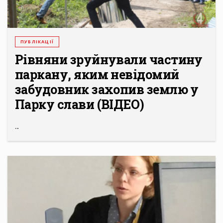
ПУБЛІКАЦІЇ
Рівняни зруйнували частину
паркану, яким невідомий
забудовник захопив землю у
Парку слави (ВІДЕО)
...