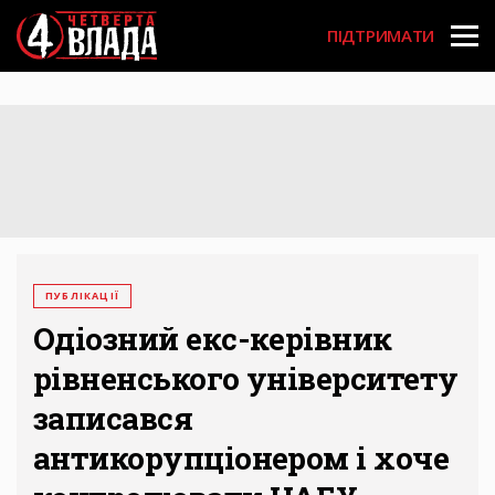
Перейти
User
до
ПІДТРИМАТИ
основного
account
вмісту
menu
ПУБЛІКАЦІЇ
Одіозний екс-керівник
рівненського університету
записався
антикорупціонером і хоче