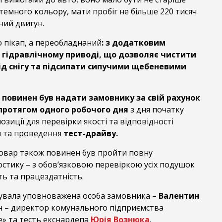
 темного кольору, мати пробіг не більше 220 тисяч
ний двигун.
 пікап, а переобладнаний
: з додатковим
 гідравлічному приводі, що дозволяє чистити
від снігу та підсипати сипучими щебеневими
 повинен був надати замовнику за свій рахунок
протягом одного робочого дня
з дня початку
озиції для перевірки якості та відповідності
м та проведення
тест-драйву.
овар також повинен був пройти повну
остику – з обов’язковою перевіркою усіх подушок
ть та працездатність.
увала уповноважена особа замовника –
Валентин
ін – директор комунального підприємства
» та тесть екснардепа
Юрія Вознюка
.