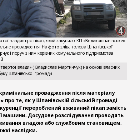
ртої влади» про пікап, який закупило КП «Великошпанівське»
нальне провадження. На фото зліва голова Шпанівської
чук і поруч з ним керівник комунального підприємства
ий
твертої влади» ( Владислав Мартинчук) на основі власних
уку Шпанівської громади
 кримінальне провадження після матеріалу
 про те, як у Шпанівській сільській громаді
куренції перероблений вживаний пікап замість
ї машини. Досудове розслідування проводять
вживання владою або службовим становищем,
жкі наслідки.