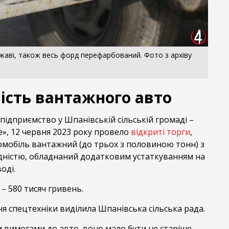
ржаві, також весь форд перефарбований. Фото з архіву
ість вантажного авто
ідприємство у Шпанівській сільській громаді –
», 12 червня 2023 року провело
відкриті торги
,
мобіль вантажний (до трьох з половиною тонн) з
ністю, обладнаний додатковим устаткуванням на
оді.
 – 580 тисяч гривень.
 спецтехніки виділила Шпанівська сільська рада.
и вимогами до авто, воно мало бути не старіше