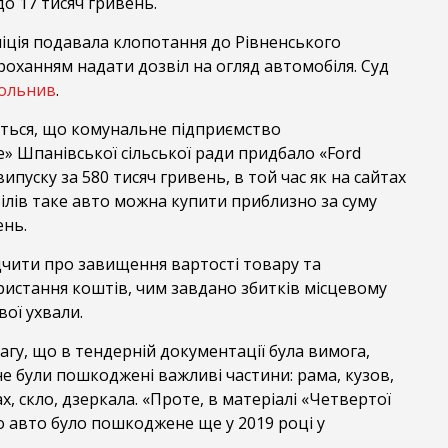
до 17 тисяч гривень.
іція подавала клопотання до Рівненського
роханням надати дозвіл на огляд автомобіля. Суд
ольнив
.
еться, що комунальне підприємство
» Шпанівської сільської ради придбало «Ford
ипуску за 580 тисяч гривень, в той час як на сайтах
ілів таке авто можна купити приблизно за суму
ень.
дчити про завищення вартості товару та
истання коштів, чим завдано збитків місцевому
вої ухвали.
агу, що в тендерній документації була вимога,
е були пошкоджені важливі частини: рама, кузов,
х, скло, дзеркала. «Проте, в матеріалі «Четвертої
о авто було пошкоджене ще у 2019 році у