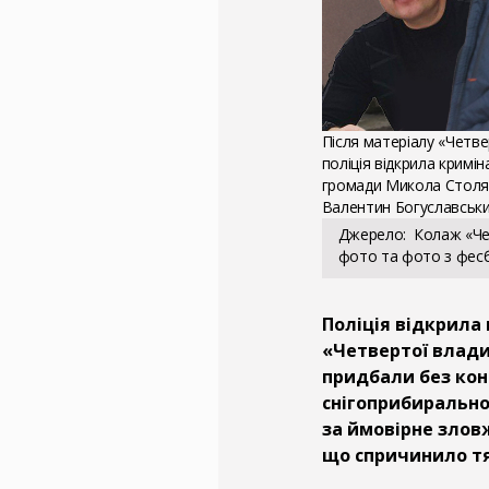
Після матеріалу «Четве
поліція відкрила кримі
громади Микола Столяр
Валентин Богуславськ
Джерело
Колаж «Че
фото та фото з фесб
Поліція відкрила
«Четвертої влади»
придбали без кон
снігоприбирально
за ймовірне зло
що спричинило тя