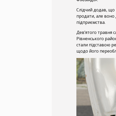
Слідчий додав, що 
продати, але воно 
підприємства.
Дев’ятого травня с
Рівненського район
стали підставою ре
щодо його переобл