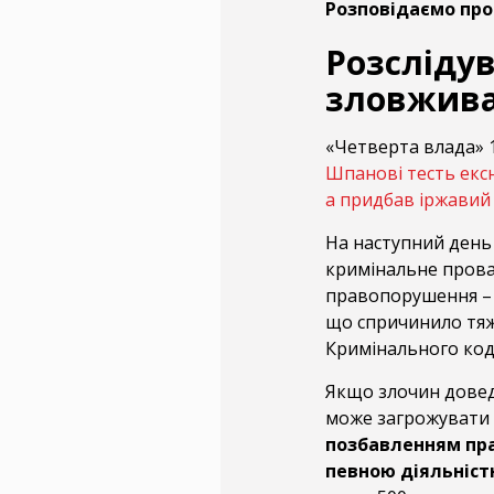
Розповідаємо про 
Розсліду
зловжив
«Четверта влада» 1
Шпанові тесть ексн
а придбав іржавий 
На наступний день 
кримінальне прова
правопорушення –
що спричинило тяжк
Кримінального код
Якщо злочин довед
може загрожувати
позбавленням пра
певною діяльністю