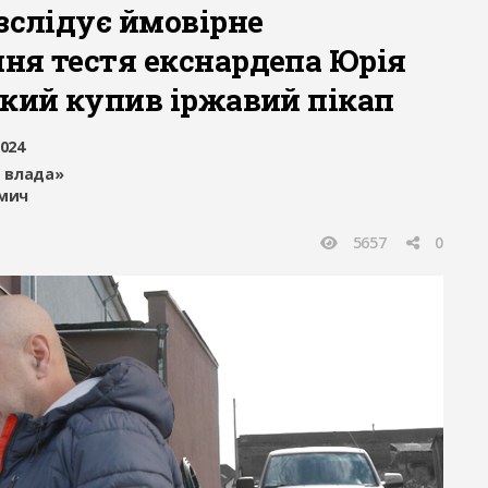
зслідує ймовірне
ня тестя екснардепа Юрія
який купив іржавий пікап
2024
 влада»
омич
5657
0