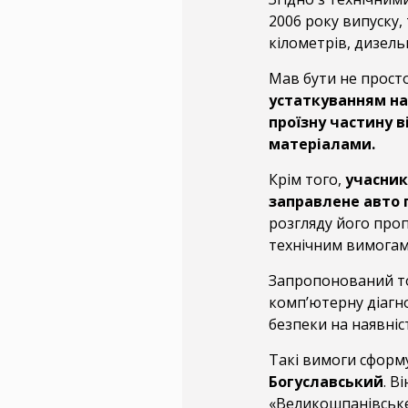
2006 року випуску,
кілометрів, дизель
Мав бути не просто
устаткуванням на
проїзну частину 
матеріалами.
Крім того,
учасник
заправлене авто 
розгляду його проп
технічним вимога
Запропонований т
комп’ютерну діагн
безпеки на наявніс
Такі вимоги сформ
Богуславський
. В
«Великошпанівське