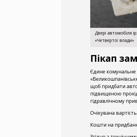
Двері автомобіля і
«Четвертої влади»
Пікап зам
Єдине комунальне п
«Великошпанівське
щоб придбати авто
підвищеною прохід
гідравлічному прив
Очікувана вартість
Кошти на придбання
Згідно з технічним