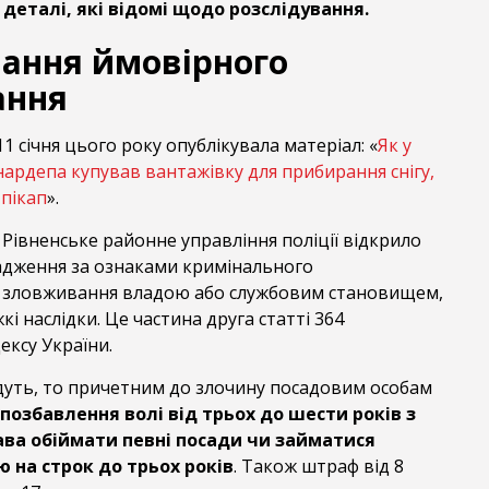
деталі, які відомі щодо розслідування.
вання ймовірного
ання
1 січня цього року опублікувала матеріал: «
Як у
ардепа купував вантажівку для прибирання снігу,
пікап
».
Рівненське районне управління поліції відкрило
дження за ознаками кримінального
 зловживання владою або службовим становищем,
і наслідки. Це частина друга статті 364
ексу України.
уть, то причетним до злочину посадовим особам
позбавлення волі від трьох до шести років з
ва обіймати певні посади чи займатися
 на строк до трьох років
. Також штраф від 8