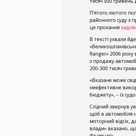
тисяч 500 гривень 
П’ятого лютого пол
районного суду з п
це прохання
задов
В тексті ухвали йд
«Великошпанівське
Ranger» 2006 року в
з продажу автомоб
200-300 тисяч грив
«Вказане може сві
неефективне викор
бюджету», – із судо
Слідчий звернув ув
щоб в автомобіля н
моторний відсік, да
влади» вказано, щ
Фінляндії».