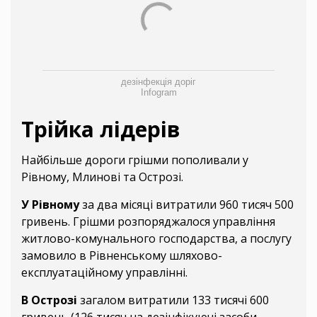
дезінфекція доріг
Infogram
Трійка лідерів
Найбільше дороги грішми пополивали у
Рівному, Млинові та Острозі.
У Рівному
за два місяці витратили 960 тисяч 500
гривень. Грішми розпоряджалося управління
житлово-комунального господарства, а послугу
замовило в Рівненському шляхово-
експлуатаційному управлінні.
В Острозі
загалом витратили 133 тисячі 600
гривень (126 тисяч на дезінфікуючі засоби,