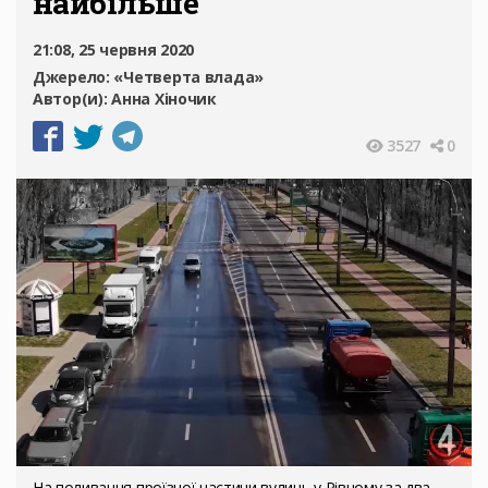
найбільше
21:08, 25 червня 2020
Джерело:
«Четверта влада»
Автор(и):
Анна Хіночик
3527
0
На поливання проїзної частини вулиць у Рівному за два