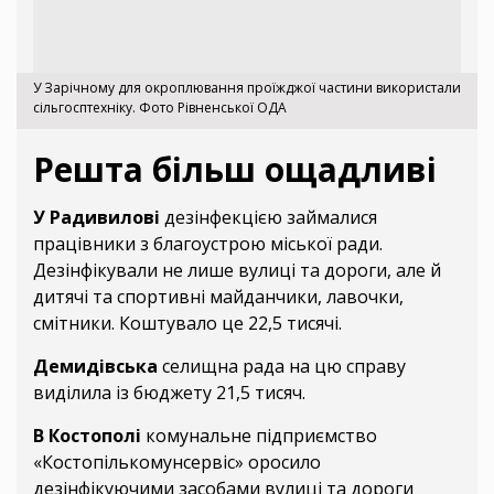
У Зарічному для окроплювання проїжджої частини ​​використали
сільгосптехніку. Фото Рівненської ОДА
Решта більш ощадливі
У Радивилові
дезінфекцією займалися
працівники з благоустрою міської ради.
Дезінфікували не лише вулиці та дороги, але й
дитячі та спортивні майданчики, лавочки,
смітники. Коштувало це 22,5 тисячі.
Демидівська
селищна рада на цю справу
виділила із бюджету 21,5 тисяч.
В Костополі
комунальне підприємство
«Костопількомунсервіс» оросило
дезінфікуючими засобами вулиці та дороги