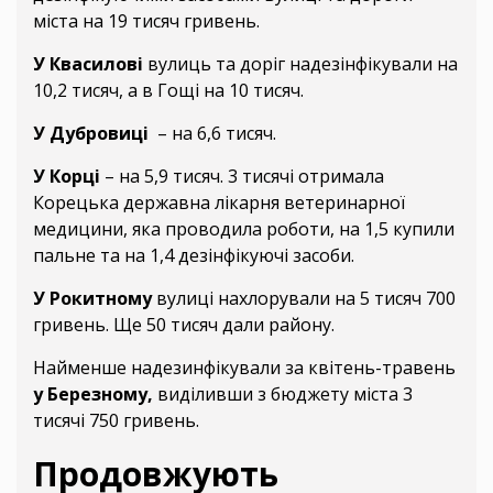
міста на 19 тисяч гривень.
У Квасилові
вулиць та доріг надезінфікували на
10,2 тисяч, а в Гощі на 10 тисяч.
У Дубровиці
– на 6,6 тисяч.
У Корці
– на 5,9 тисяч. 3 тисячі отримала
Корецька державна лікарня ветеринарної
медицини, яка проводила роботи, на 1,5 купили
пальне та на 1,4 дезінфікуючі засоби.
У Рокитному
вулиці нахлорували на 5 тисяч 700
гривень. Ще 50 тисяч дали району.
Найменше надезинфікували за квітень-травень
у Березному,
виділивши з бюджету міста 3
тисячі 750 гривень.
Продовжують