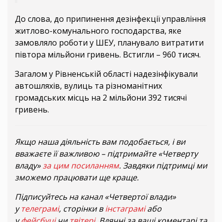
До слова, до припинення дезінфекції управління
житлово-комунального господарства, яке
замовляло роботи у ШЕУ, планувало витратити
півтора мільйони гривень. Встигли – 960 тисяч.
Загалом у Рівненській області надезінфікували
автошляхів, вулиць та різноманітних
громадських місць на 2 мільйони 392 тисячі
гривень.
Якщо наша діяльність вам подобається, і ви
вважаєте її важливою – підтримайте «Четверту
владу»
за цим посиланням
. Завдяки підтримці ми
зможемо працювати ще краще.
Підписуйтесь на канал «Четвертої влади»
у
телеграмі
, сторінки в
інстаграмі
або
у
фейсбуці
чи
твітері
. Вдячні за ваші коментарі та