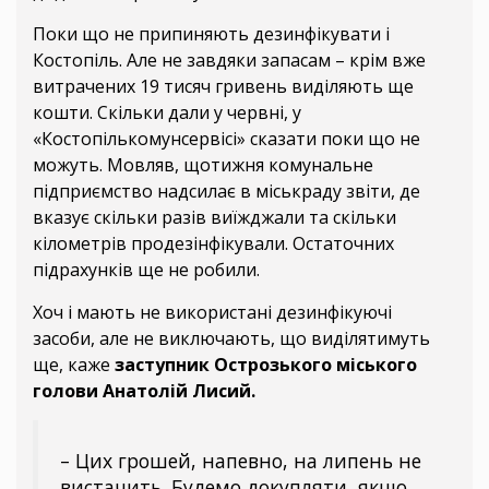
Поки що не припиняють дезинфікувати і
Костопіль. Але не завдяки запасам – крім вже
витрачених 19 тисяч гривень виділяють ще
кошти. Скільки дали у червні, у
«Костопількомунсервісі» сказати поки що не
можуть. Мовляв, щотижня комунальне
підприємство надсилає в міськраду звіти, де
вказує скільки разів виїжджали та скільки
кілометрів продезінфікували. Остаточних
підрахунків ще не робили.
Хоч і мають не використані дезинфікуючі
засоби, але не виключають, що виділятимуть
ще, каже
заступник Острозького міського
голови Анатолій Лисий.
– Цих грошей, напевно, на липень не
вистачить. Будемо докупляти, якщо