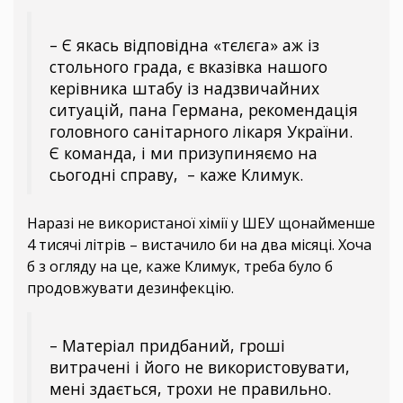
– Є якась відповідна «тєлєга» аж із
стольного града, є вказівка нашого
керівника штабу із надзвичайних
ситуацій, пана Германа, рекомендація
головного санітарного лікаря України.
Є команда, і ми призупиняємо на
сьогодні справу, – каже Климук.
Наразі не використаної хімії у ШЕУ щонайменше
4 тисячі літрів – вистачило би на два місяці. Хоча
б з огляду на це, каже Климук, треба було б
продовжувати дезинфекцію.
– Матеріал придбаний, гроші
витрачені і його не використовувати,
мені здається, трохи не правильно.