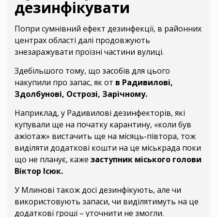
дезинфікувати
Попри сумнівний ефект дезинфекції, в районних
центрах області далі продовжують
знезаражувати проїзні частини вулиці.
Здебільшого тому, що засобів для цього
накупили про запас, як от
в Радивилові,
Здолбунові, Острозі, Зарічному.
Наприклад, у Радивилові дезинфекторів, які
купували ще на початку карантину, «коли був
ажіотаж» вистачить ще на місяць-півтора, тож
виділяти додаткові кошти на це міськрада поки
що не планує, каже
заступник міського голови
Віктор Ісюк.
У Млинові також досі дезинфікують, але чи
використовують запаси, чи виділятимуть на це
додаткові гроші – уточнити не змогли.