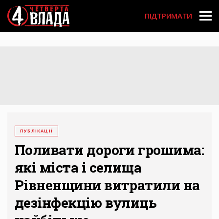
Перейти
User
до
ПІДТРИМАТИ
основного
account
вмісту
menu
ПУБЛІКАЦІЇ
Поливати дороги грошима:
які міста і селища
Рівненщини витратили на
дезінфекцію вулиць