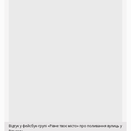
Відгук у фейсбук-групі «Рівне твоє місто» про поливання вулиць у