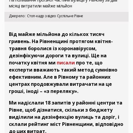
місяці витратили майже мільйон
Джерело
Стоп-кадр з відео Суспільне Рівне
Від майже мільйона до кількох тисяч
гривень. На Рівненщині протягом квітня-
травня боролися із коронавірусом,
дезінфікуючи дороги та вулиці. Ще на
початку квітня ми
писали
про те, що
експерти вважають такий метод сумнівно
ефективним. Але в Рівному та районних
центрах продовжували витрачати на це
гроші, іноді – «з переляку».
Ми надіслали 18 запитів у районні центри та
Рівне, щоб дізнатися, скільки з бюджету
виділили на дезінфекцію вулиць та доріг, і
склали рейтинг міст Рівненщини, відповідно
до цих витрат.