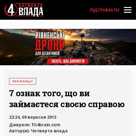
Перейти
User
до
ПІДТРИМАТИ
основного
account
вмісту
menu
ПУБЛІКАЦІЇ
7 ознак того, що ви
займаєтеся своєю справою
22:24, 09 вересня 2013
Джерело:
fit4brain.com
Автор(и):
Четверта влада