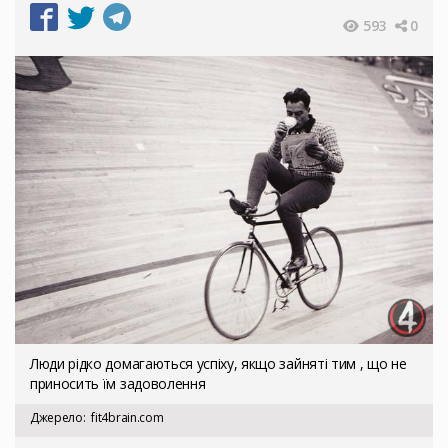
593
0
Люди рідко домагаються успіху, якщо зайняті тим , що не
приносить їм задоволення
Джерело
fit4brain.com