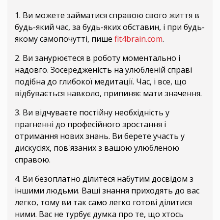
1. Ви можете займатися справою свого життя в
будь-який час, за будь-яких обставин, і при будь-
якому самопочутті, пише
fit4brain.com
.
2. Ви занурюєтеся в роботу моментально і
надовго. Зосередженість на улюбленій справі
подібна до глибокої медитації. Час, і все, що
відбувається навколо, припиняє мати значення.
3. Ви відчуваєте постійну необхідність у
прагненні до професійного зростання і
отримання нових знань. Ви берете участь у
дискусіях, пов'язаних з вашою улюбленою
справою.
4. Ви безоплатно ділитеся набутим досвідом з
іншими людьми. Ваші знання приходять до вас
легко, тому ви так само легко готові ділитися
ними. Вас не турбує думка про те, що хтось