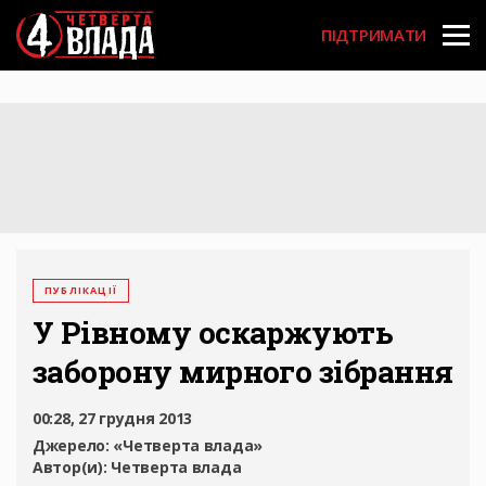
Перейти
User
до
ПІДТРИМАТИ
основного
account
вмісту
menu
ПУБЛІКАЦІЇ
У Рівному оскаржують
заборону мирного зібрання
00:28, 27 грудня 2013
Джерело:
«Четверта влада»
Автор(и):
Четверта влада