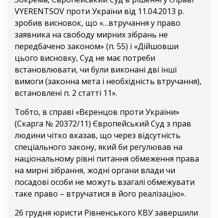
VYERENTSOV проти України від 11.04.2013 р.
зробив висновок, що «…втручання у право
заявника на свободу мирних зібрань не
передбачено законом» (п. 55) і «Дійшовши
цього висновку, Суд не має потреби
встановлювати, чи були виконані дві інші
вимоги (законна мета і необхідність втручання),
встановлені п. 2 статті 11».
Тобто, в справі «Вєренцов проти України»
(Скарга № 20372/11) Європейський Суд з прав
людини чітко вказав, що через відсутність
спеціального закону, який би регулював на
національному рівні питання обмеження права
на мирні зібрання, жодні органи влади чи
посадові особи не можуть взагалі обмежувати
таке право – втручатися в його реалізацію».
26 грудня юристи Рівненського КВУ завершили