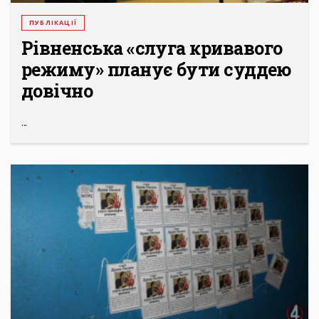
ПУБЛІКАЦІЇ
Рівненська «слуга кривавого
режиму» планує бути суддею
довічно
...