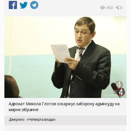
463
0
Адвокат Микола Глотов оскаржує заборону адмінсуду на
мирне зібрання
Джерело
«Четверта влада»