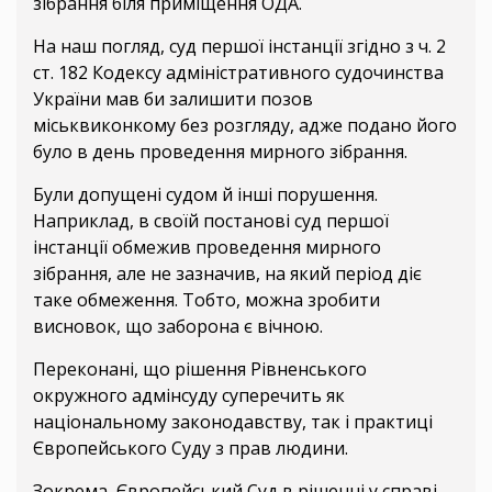
зібрання біля приміщення ОДА.
На наш погляд, суд першої інстанції згідно з ч. 2
ст. 182 Кодексу адміністративного судочинства
України мав би залишити позов
міськвиконкому без розгляду, адже подано його
було в день проведення мирного зібрання.
Були допущені судом й інші порушення.
Наприклад, в своїй постанові суд першої
інстанції обмежив проведення мирного
зібрання, але не зазначив, на який період діє
таке обмеження. Тобто, можна зробити
висновок, що заборона є вічною.
Переконані, що рішення Рівненського
окружного адмінсуду суперечить як
національному законодавству, так і практиці
Європейського Суду з прав людини.
Зокрема, Європейський Суд в рішенні у справі