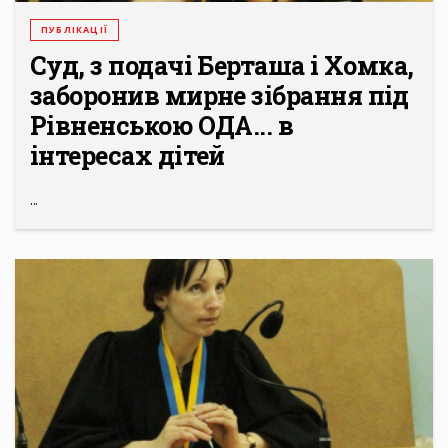
ПУБЛІКАЦІЇ
Суд, з подачі Берташа і Хомка,
заборонив мирне зібрання під
Рівненською ОДА... в
інтересах дітей
...