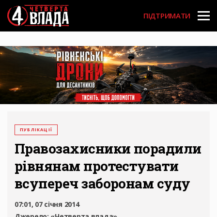
Перейти
User
до
ПІДТРИМАТИ
основного
account
вмісту
menu
ПУБЛІКАЦІЇ
Правозахисники порадили
рівнянам протестувати
всупереч заборонам суду
07:01, 07 січня 2014
Джерело:
«Четверта влада»