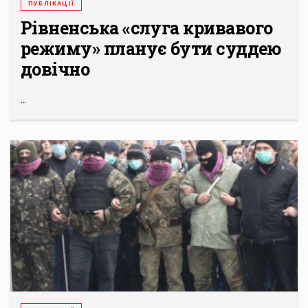
ПУБЛІКАЦІЇ
Рівненська «слуга кривавого
режиму» планує бути суддею
довічно
...