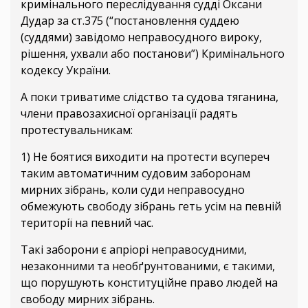
кримінального переслідування судді Оксани
Дудар за ст.375 (“постановлення суддею
(суддями) завідомо неправосудного вироку,
рішення, ухвали або постанови”) Кримінального
кодексу України.
А поки триватиме слідство та судова тяганина,
члени правозахисної організації радять
протестувальникам:
1) Не боятися виходити на протести всупереч
таким автоматичним судовим заборонам
мирних зібрань, коли суди неправосудно
обмежують свободу зібрань геть усім на певній
території на певний час.
Такі заборони є апріорі неправосудними,
незаконними та необґрунтованими, є такими,
що порушують конституційне право людей на
свободу мирних зібрань.