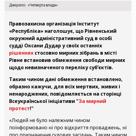
Джерело
«Четверта влада»
Правозахисна організація Інститут
«Республіка» наголошує, що Рівненський
окружний адміністративний суд в особі
судді Оксани Дудар у своїх останніх
рішеннях
стосовно мирних зібрань в місті
Рівне встановив обмеження свободи мирних
щодо невизначеного переліку суб’єктів.
Таким чином дані обмеження встановлено,
образно кажучи, для всіх мертвих, живих і
ненароджених, повідомляється на сторінці
Всеукраїнської ініціативи "
За мирний
протест
!"
«Людей не було належним чином
поінформовано ні про відкриття проваджень, ні
про призначення судових засідань. Таким чином