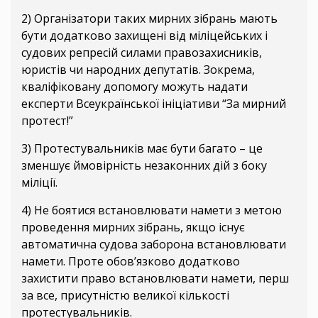
2) Організатори таких мирних зібрань мають
бути додатково захищені від міліцейських і
судових репресій силами правозахисників,
юристів чи народних депутатів. Зокрема,
кваліфіковану допомогу можуть надати
експерти Всеукраїнської ініціативи “За мирний
протест!”
3) Протестувальників має бути багато – це
зменшує ймовірність незаконних дій з боку
міліції.
4) Не боятися встановлювати намети з метою
проведення мирних зібрань, якщо існує
автоматична судова заборона встановлювати
намети. Проте обов’язково додатково
захистити право встановлювати намети, перш
за все, присутністю великої кількості
протестувальників.