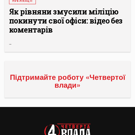
ПУБЛІКАЦІЇ
Як рівняни змусили міліцію
покинути свої офіси: відео без
коментарів
...
Підтримайте роботу «Четвертої
влади»