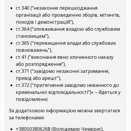
ст.340 (“незаконне перешкоджання
організації або проведенню зборів, мітингів,
походів і демонстрацій”),
ст.364 (“зловживання владою або службовим
становищем”),
ст.365 (“перевищення влади або службових
повноважень”),
ст.41 (“виконання явно злочинного наказу
або розпорядження”),
ст.371 (“завідомо незаконні затримання,
привід або арешт”),
ст.372 (“притягнення завідомо невинного до
кримінальної відповідальності”)» – йдеться у
повідомленні.
За додатковою інформацією можна звертатися
за телефонами:
+380503806268 (Володимир Чемерис),