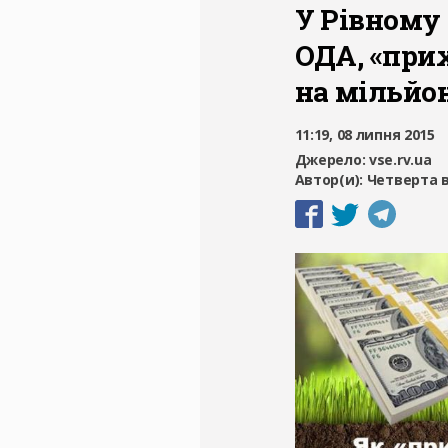
У Рівному 
ОДА, «при
на мільйо
11:19, 08 липня 2015
Джерело:
vse.rv.ua
Автор(и):
Четверта 