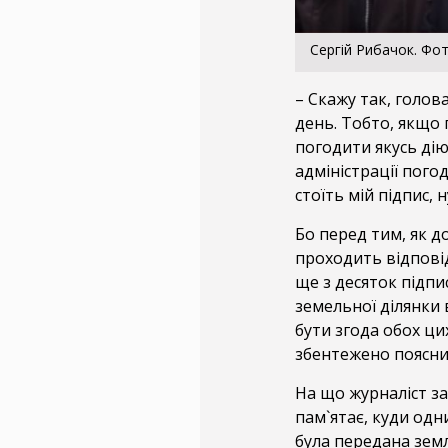
Сергій Рибачок. Фо
– Скажу так, голов
день. Тобто, якщо
погодити якусь дію
адміністрації пого
стоїть мій підпис, 
Бо перед тим, як 
проходить відповід
ще з десяток підпи
земельної ділянки 
бути згода обох ци
збентежено поясн
На що журналіст за
пам`ятає, куди одн
була передана зем