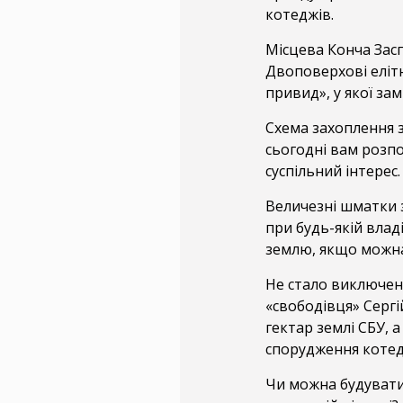
котеджів.
Місцева Конча Засп
Двоповерхові елітн
привид», у якої замі
Схема захоплення з
сьогодні вам розпо
суспільний інтерес.
Величезні шматки 
при будь-якій влад
землю, якщо можна 
Не стало виключен
«свободівця» Серг
гектар землі СБУ, а
спорудження котед
Чи можна будувати