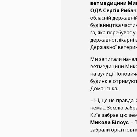
ветмедицини Мик
ОДА Сергія Рибач
обласній державній
будівництва части
га, яка перебуває 
державної лікарні
Державної ветерина
Ми запитали начал
ветмедицини Микол
на вулиці Поповича
будинків отримуют
Доманська.
– Ні, це не правда
немає. Землю забр
Київ забрав цю зем
Микола Білоус.
– Т
забрали орієнтовно