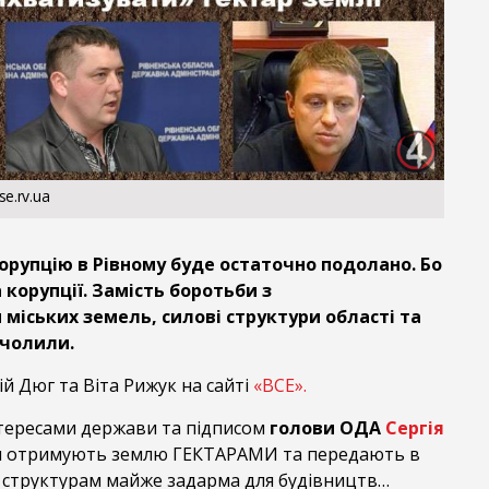
se.rv.ua
орупцію в Рівному буде остаточно подолано. Бо
 корупції. Замість боротьби з
міських земель, силові структури області та
очолили.
й Дюг та Віта Рижук на сайті
«ВСЕ».
тересами держави та підписом
голови ОДА
Сергія
ки отримують землю ГЕКТАРАМИ та передають в
структурам майже задарма для будівництв…