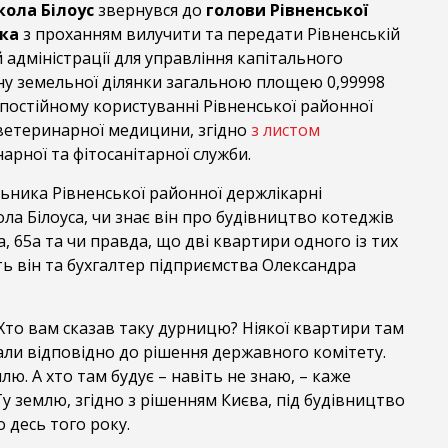
ола Білоус
звернувся до
голови Рівненської
ка
з проханням вилучити та передати Рівненській
 адміністрації для управління капітального
ну земельної ділянки загальною площею 0,99998
у постійному користуванні Рівненської районної
 ветеринарної медицини, згідно
з листом
рної та фітосанітарної служби.
ьника Рівненської районної держлікарні
а Білоуса, чи знає він про будівництво котеджів
, 65а та чи правда, що дві квартири одного із тих
ь він та бухгалтер підприємства Олександра
. Хто вам сказав таку дурницю? Ніякої квартири там
али відповідно до рішення державного комітету.
лю. А хто там будує – навіть не знаю, – каже
у землю, згідно з рішенням Києва, під будівництво
 десь того року.