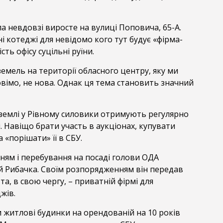
а невдовзі виросте на вулиці Поповича, 65-А.
і котеджі для невідомо кого тут будує «фірма-
сть офісу суцільні руїни.
емель на території обласного центру, яку ми
вімо, не нова. Однак ця тема становить значний
землі у Рівному силовики отримують регулярно
і. Навіщо брати участь в аукціонах, купувати
«порішати» її в СБУ.
ням і перебування на посаді голови ОДА
ій Рибачка. Своїм розпорядженням він передав
 та, в свою чергу, – приватній фірмі для
жів.
 житлові будинки на орендованій на 10 років