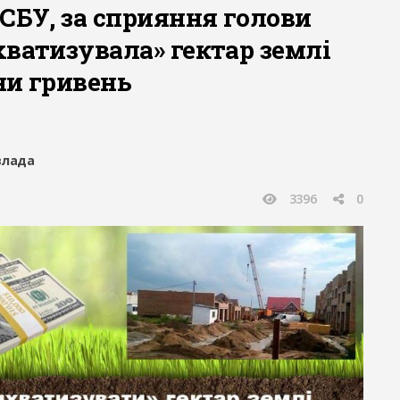
СБУ, за сприяння голови
хватизувала» гектар землі
ни гривень
влада
3396
0