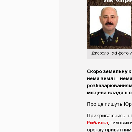
Джерело
Усі фото v
Скоро земельну к
нема землі – нема
розбазарюванням 
місцева влада її 
Про це пишуть Юрі
Прикриваючись ін
Рибачка
, силови
оренду приватним 