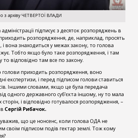
то з архіву ЧЕТВЕРТОЇ ВЛАДИ
а адміністрації підписує з десяток розпоряджень в
 приходить розпорядження, де, наприклад, просять
, і вона знаходиться у межах закону, то голова
джує. Тобто якщо було таке розпорядження, і там
ну то відповідно там все по закону.
до голови приходить розпорядження, воно
ні експертизи, і перед підписом голови ставиться
сів. Іншими словами, якщо це була передача
від одного державного суб’єкта іншому, ну то мала
х сторін, і відповідно готувалося розпорядження, –
ив
Сергій Рибачок.
уважив, що це нонсенс, коли голова ОДА не
им своїм підписом подів гектар землі. Тож кому
ля?