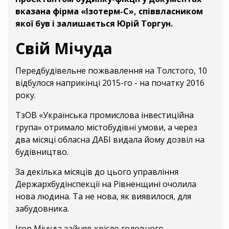
вказана фірма «Ізотерм-С», співвласником
якої був і залишається Юрій Торгун.
Свій Мічуда
Передбудівельне пожвавлення на Толстого, 10
відбулося наприкінці 2015-го - на початку 2016
року.
ТзОВ «Українська промислова інвестиційна
група» отримало містобудівні умови, а через
два місяці обласна ДАБІ видала йому дозвіл на
будівництво.
За декілька місяців до цього управління
Держархбудінспекції на Рівненщині очолила
нова людина. Та не нова, як виявилося, для
забудовника.
Ігор Мічуда зайняв крісло головного