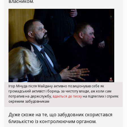
власником.
Ігор Мічуда після Майдану активно позиціонував себе як
громадський активіст і борець за чистоту влади, аж коли сам
потрапив на держслужбу,
вдається до тиску
на підлеглих і сприяє
окремим забудовникам
Дуже схоже на те, що забудовник скористався
близькістю із контролюючим органом.