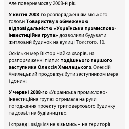
Але повернемося у 2008-й рік.
У квітні 2008-го
розпорядженням міського
голови
Товариству з обмеженою
відповідальністю «Українська промислово-
інвестиційна група»
дозволили будувати
житловий будинок на вулиці Толстого, 10.
Оскільки мер Віктор Чайка хворів, на
розпорядженні підпис
тодішнього першого
заступника Олексія Хмилецького
. Олексій
Хмилецький продовжує бути заступником мера
і донині.
У червні 2008-го
«Українська промислово-
інвестиційна група» отримала на руки
погодження проекту триповерхового будинку
та дозвіл на будівництво.
І справді, звідкіля не візьмись – на території