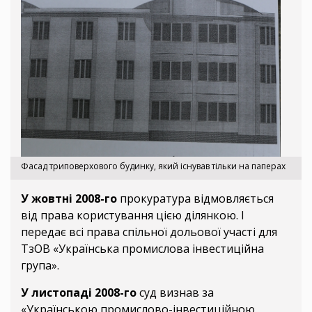
Фасад триповерхового будинку, який існував тільки на паперах
У жовтні 2008-го
прокуратура відмовляється
від права користування цією ділянкою. І
передає всі права спільної дольової участі для
ТзОВ «Українська промислова інвестиційна
група».
У листопаді 2008-го
суд визнав за
«Українською промислово-інвестиційною