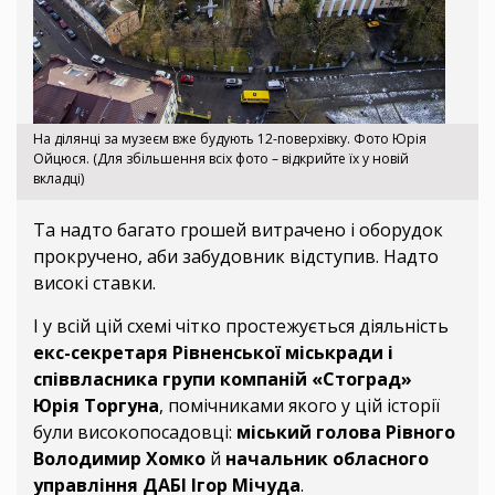
На ділянці за музеєм вже будують 12-поверхівку. Фото Юрія
Ойцюся. (
Для збільшення всіх фото – відкрийте їх у новій
вкладці
)
Та надто багато грошей витрачено і оборудок
прокручено, аби забудовник відступив. Надто
високі ставки.
І у всій цій схемі чітко простежується діяльність
екс-секретаря Рівненської міськради і
співвласника групи компаній «Стоград»
Юрія Торгуна
, помічниками якого у цій історії
були високопосадовці:
міський голова Рівного
Володимир Хомко
й
начальник обласного
управління ДАБІ Ігор Мічуда
.