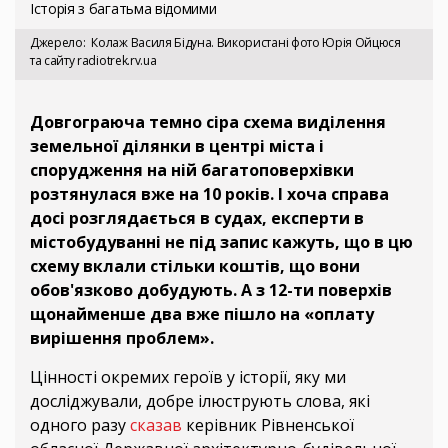
Історія з багатьма відомими
Джерело
Колаж Василя Бідуна. Використані фото Юрія Ойцюся
та сайту radiotrek.rv.ua
Довгограюча темно сіра схема виділення
земельної ділянки в центрі міста і
спорудження на ній багатоповерхівки
розтянулася вже на 10 років. І хоча справа
досі розглядається в судах, експерти в
містобудуванні не під запис кажуть, що в цю
схему вклали стільки коштів, що вони
обов'язково добудують. А з 12-ти поверхів
щонайменше два вже пішло на «оплату
вирішення проблем».
Цінності окремих героїв у історії, яку ми
досліджували, добре ілюструють слова, які
одного разу
сказав
керівник Рівненської