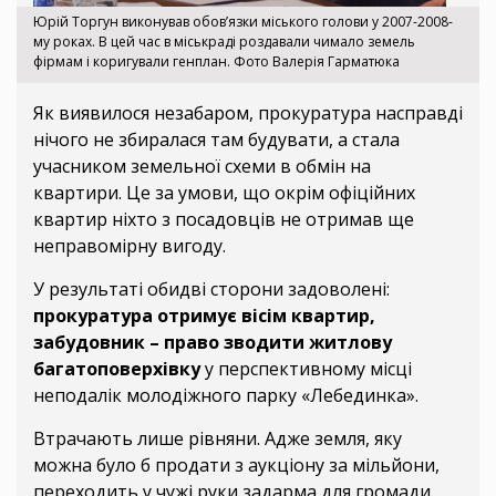
Юрій Торгун виконував обов’язки міського голови у 2007-2008-
му роках. В цей час в міськраді роздавали чимало земель
фірмам і коригували генплан. Фото Валерія Гарматюка
Як виявилося незабаром, прокуратура насправді
нічого не збиралася там будувати, а стала
учасником земельної схеми в обмін на
квартири. Це за умови, що окрім офіційних
квартир ніхто з посадовців не отримав ще
неправомірну вигоду.
У результаті обидві сторони задоволені:
прокуратура отримує вісім квартир,
забудовник – право зводити житлову
багатоповерхівку
у перспективному місці
неподалік молодіжного парку «Лебединка».
Втрачають лише рівняни. Адже земля, яку
можна було б продати з аукціону за мільйони,
переходить у чужі руки задарма для громади.