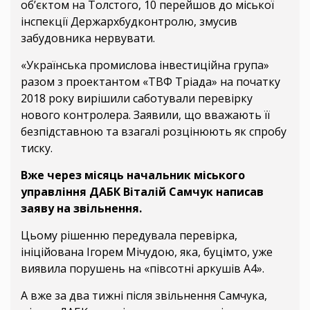
об’єктом на Толстого, 10 перейшов до міської
інспекції Держархбудконтролю, змусив
забудовника нервувати.
«Українська промислова інвестиційна група»
разом з проектантом «ТВФ Тріада» на початку
2018 року вирішили саботували перевірку
нового контролера. Заявили, що вважають її
безпідставною та взагалі розцінюють як спробу
тиску.
Вже через місяць начальник міського
управління ДАБК Віталій Самчук написав
заяву на звільнення.
Цьому рішенню передувала перевірка,
ініційована Ігорем Мічудою, яка, буцімто, уже
виявила порушень на «півсотні аркушів А4».
А вже за два тижні після звільнення Самчука,