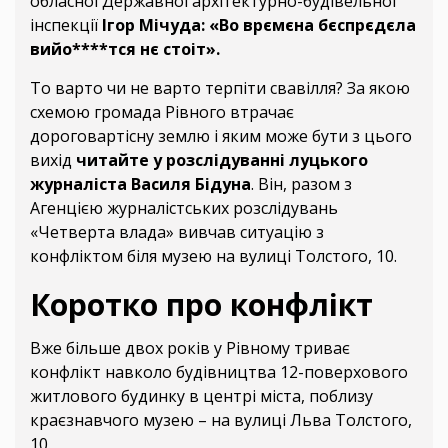
обласної Державної архітектурно-будівельної
інспекції
Ігор Мічуда:
«Во врємєна бєспрєдєла
вийо****тся нє стоіт».
То варто чи не варто терпіти свавілля? За якою
схемою громада Рівного втрачає
дороговартісну землю і яким може бути з цього
вихід
читайте у розслідуванні луцького
журналіста Василя Бідуна
. Він, разом з
Агенцією журналістських розслідувань
«Четверта влада» вивчав ситуацію з
конфліктом біля музею на вулиці Толстого, 10.
Коротко про конфлікт
Вже більше двох років у Рівному триває
конфлікт навколо будівництва 12-поверхового
житлового будинку в центрі міста, поблизу
краєзнавчого музею – на вулиці Льва Толстого,
10.