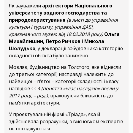
Як зауважили
архітектори Національного
університету водного господарства та
природокористування
(в листі до управління
культури і туризму, управління ДАБІ,
краєзнавчого музею від 18.02.2018 року)
Ольга
Михайлишин, Петро Ричков і Микола
Шолудько
, у декларації забудовника категорію
складності об’єкта було занижено.
Мовляв, будівництво на Толстого, яке віднесли
до третьої категорії, насправді належить до
найвищої – п’ятої – категорії складності і класу
наслідків CC3
(поняття «клас наслідків» ввели у
2017 році, – ред.)
, враховуючи близькість до
пам’ятки архітектури.
У проектувальній фірмі «Тріада», яка й
здійснювала розрахунки, з висновком експертів
не погоджуються.