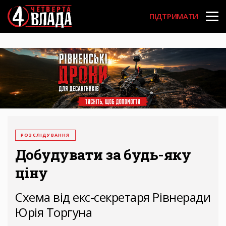
Перейти
User
до
ПІДТРИМАТИ
основного
account
вмісту
menu
РОЗСЛІДУВАННЯ
Добудувати за будь-яку
ціну
Схема від екс-секретаря Рівнеради
Юрія Торгуна