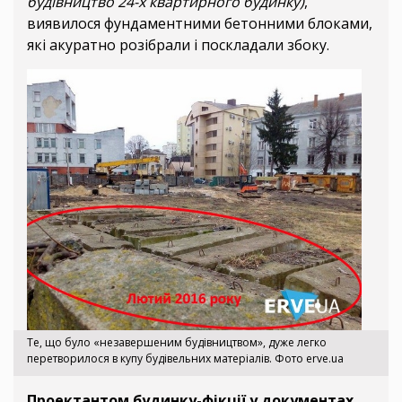
будівництво 24-х квартирного будинку)
,
виявилося фундаментними бетонними блоками,
які акуратно розібрали і поскладали збоку.
Те, що було «незавершеним будівництвом», дуже легко
перетворилося в купу будівельних матеріалів. Фото erve.ua
Проектантом будинку-фікції у документах