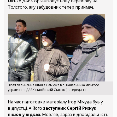
міське ДАБК організовує нову перевірку на
Толстого, яку забудовник тепер приймає.
Після звільнення Віталія Самчука в.о. начальника міського
управління ДАБК став Віталій Стасюк (посередині)
На час підготовки матеріалу Ігор Мічуда був у
відпустці. А його
заступник Сергій Рижук
пішов у відказ
. Мовляв, зараз відповідальність