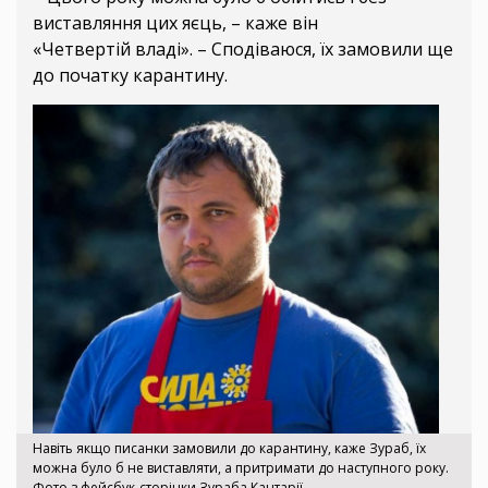
виставляння цих яєць, – каже він
«Четвертій владі». – Сподіваюся, їх замовили ще
до початку карантину.
Навіть якщо писанки замовили до карантину, каже Зураб, їх
можна було б не виставляти, а притримати до наступного року.
Фото з фейсбук-сторінки Зураба Кантарії