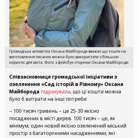
Громадська активістка Оксана Майборода вважає що кошти на
виготовлення писанок можна було використати з більшою
користю для міста. Фото з фейсбук-сторінки Оксани Майбороди
Співзасновниця громадської ініціативи з
озеленення «Сад історій в Рівному» Оксана
Майборода
підрахувала
, що ці кошти можна
було б витрати на інші потреби:
– 100 тисяч гривень – це 25-30 якісно
посаджених в місті дерев. 100 тисяч – це, як
мінімум, один новий якісно озеленений міський
простір з багаторічними насадженнями, які