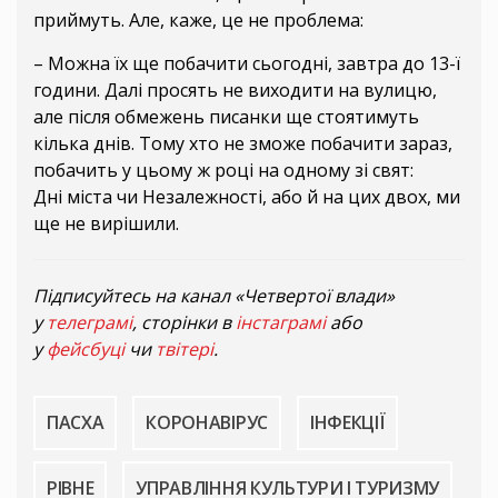
приймуть. Але, каже, це не проблема:
– Можна їх ще побачити сьогодні, завтра до 13-ї
години. Далі просять не виходити на вулицю,
але після обмежень писанки ще стоятимуть
кілька днів. Тому хто не зможе побачити зараз,
побачить у цьому ж році на одному зі свят:
Дні міста чи Незалежності, або й на цих двох, ми
ще не вирішили.
Підписуйтесь на канал «Четвертої влади»
у
телеграмі
, сторінки в
інстаграмі
або
у
фейсбуці
чи
твітері
.
ПАСХА
КОРОНАВІРУС
ІНФЕКЦІЇ
РІВНЕ
УПРАВЛІННЯ КУЛЬТУРИ І ТУРИЗМУ