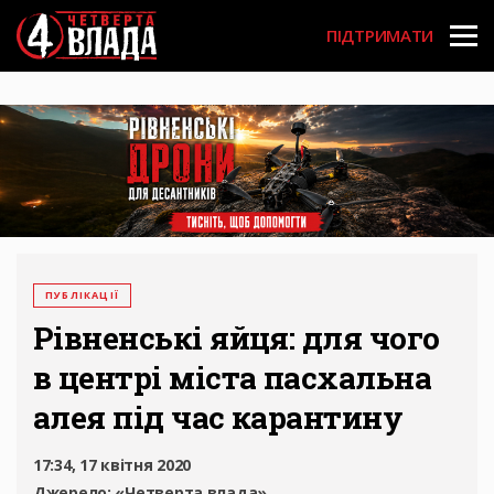
Перейти
User
до
ПІДТРИМАТИ
основного
account
вмісту
menu
ПУБЛІКАЦІЇ
Рівненські яйця: для чого
в центрі міста пасхальна
алея під час карантину
17:34, 17 квітня 2020
Джерело:
«Четверта влада»