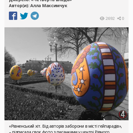
Автор(и):
Алла Максимчук
2692
0
«Рівненський хіт. Від авторів заборони в місті гейпарадів»,
– підписала своє фото з писанками у центрі Рівного