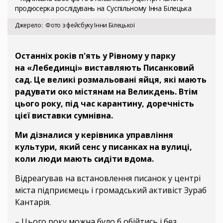
продюсерка рослідувань на Суспільному Інна Білецька
Джерело
Фото з фейсбуку Інни Білецької
Останніх років п'ять у Рівному у парку
на «Лебединці» виставляють Писанковий
сад. Це великі розмальовані яйця, які мають
радувати око містянам на Великдень. Втім
цього року, під час карантину, доречність
цієї виставки сумнівна.
Ми дізналися у керівника управління
культури, який сенс у писанках на вулиці,
коли люди мають сидіти вдома.
Відреагував на встановлення писанок у центрі
міста підприємець і громадський активіст Зураб
Кантарія.
– Цього року можна було б обійтись і без