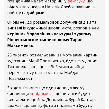
повідомила на своїй сторінці у
фейсбуку
, що
відома писанкарка Наталія Дребот закінчила
роботу над яйцями.
Окрім неї, до розмальовок долучилися діти та
вчителі із художньої школи міста, розповів нам
керівник Управління культури і туризму
Рівненського міськвиконкому Тарас
Максименко
.
25 писанок розмальовані за мотивами картин
художниці Марії Примаченко, йдеться у дописі.
Також вказано, що з «Лебединки» яйця
перемістять у центр міста на Майдан
Незалежності.
Згодом з'явився ще один допис, у якому
чиновниця
повідомила
, що писанки будуть
виставляти ще й на День міста. Зураб Кантарія
вважає, що влітку фото з писанками будуть