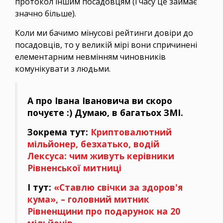
протокол іншим посадовцям (і часу це займає
значно більше).
Коли ми бачимо мінусові рейтинги довіри до
посадовців, то у великій мірі вони спричинені
елементарним невмінням чиновників
комунікувати з людьми.
А про Івана Івановича ви скоро
почуєте :) Думаю, в багатьох ЗМІ.
Зокрема тут:
Криптовалютний
мільйонер, безхатько, водій
Лексуса: чим живуть керівники
Рівненської митниці
І тут:
«Ставлю свічки за здоров'я
кума», – головний митник
Рівненщини про подарунок на 20
мільйонів