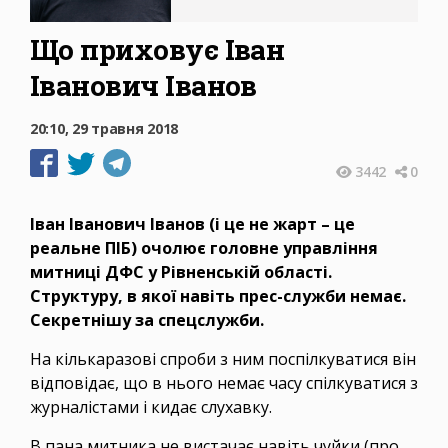
Що приховує Іван
Іванович Іванов
20:10, 29 травня 2018
3442
0
Іван Іванович Іванов (і це не жарт – це
реальне ПІБ) очолює головне управління
митниці ДФС у Рівненській області.
Структуру, в якої навіть прес-служби немає.
Секретнішу за спецслужби.
На кількаразові спроби з ним поспілкуватися він
відповідає, що в нього немає часу спілкуватися з
журналістами і кидає слухавку.
В пана митника не вистачає навіть чуйки (про