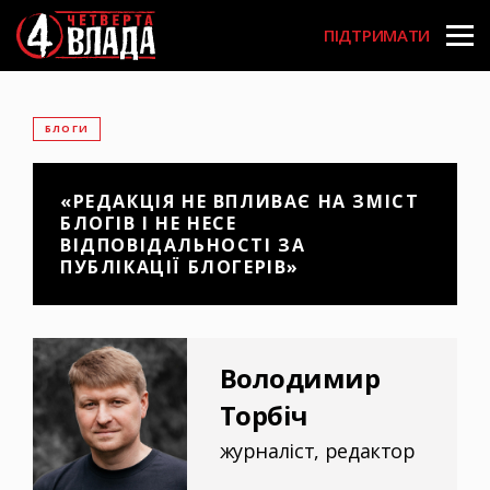
Перейти
User
до
ПІДТРИМАТИ
основного
account
вмісту
menu
БЛОГИ
«РЕДАКЦІЯ НЕ ВПЛИВАЄ НА ЗМІСТ
БЛОГІВ І НЕ НЕСЕ
ВІДПОВІДАЛЬНОСТІ ЗА
ПУБЛІКАЦІЇ БЛОГЕРІВ»
Володимир
Торбіч
журналіст, редактор