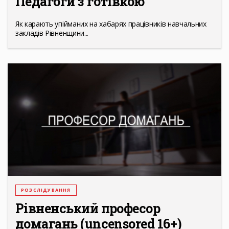
Педагоги з готівкою
Як карають упійманих на хабарях працівників навчальних
закладів Рівненщини...
РОЗСЛІДУВАННЯ
Рівненський професор
домагань (uncensored 16+)