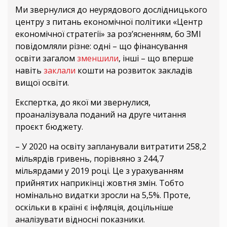
Ми звернулися до неурядового дослідницького
центру з питань економічної політики «Центр
економічної стратегії» за роз’ясненням, бо ЗМІ
повідомляли різне: одні – що фінансування
освіти загалом
зменшили
, інші – що вперше
навіть
заклали
кошти на розвиток закладів
вищої освіти.
Експертка, до якої ми звернулися,
проаналізувала поданий на друге читання
проєкт бюджету.
– У 2020 на освіту запланували витратити 258,2
мільярдів гривень, порівняно з 244,7
мільярдами у 2019 році. Це з урахуванням
прийнятих наприкінці жовтня змін. Тобто
номінально видатки зросли на 5,5%. Проте,
оскільки в країні є інфляція, доцільніше
аналізувати відносні показники.