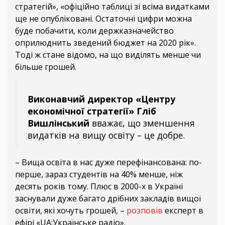
стратегій», «офіційно таблиці зі всіма видатками
ще не опубліковані. Остаточні цифри можна
буде побачити, коли держказначейство
оприлюднить зведений бюджет на 2020 рік».
Тоді ж стане відомо, на що виділять менше чи
більше грошей.
Виконавчий директор «Центру
економічної стратегії» Гліб
Вишлінський
вважає, що зменшення
видатків на вищу освіту – це добре.
– Вища освіта в нас дуже перефінансована: по-
перше, зараз студентів на 40% менше, ніж
десять років тому. Плюс в 2000-х в Україні
заснували дуже багато дрібних закладів вищої
освіти, які хочуть грошей, –
розповів
експерт в
ефірі «UA:Українське радіо».