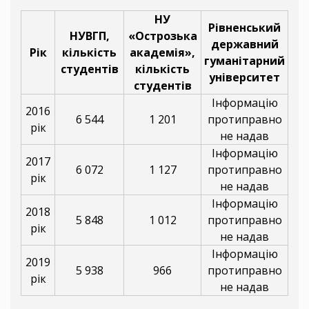
НУ
Рівненський
НУВГП,
«Острозька
державний
Рік
кількість
академія»,
гуманітарний
студентів
кількість
університет
студентів
Інформацію
2016
6 544
1 201
протиправно
рік
не надав
Інформацію
2017
6 072
1 127
протиправно
рік
не надав
Інформацію
2018
5 848
1 012
протиправно
рік
не надав
Інформацію
2019
5 938
966
протиправно
рік
не надав