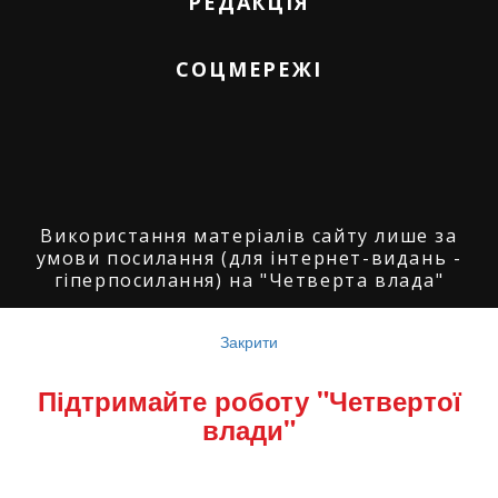
РЕДАКЦІЯ
СОЦМЕРЕЖІ
Використання матеріалів сайту лише за
умови посилання (для інтернет-видань -
гіперпосилання) на "Четверта влада"
© ГО "Агенція журналістських розслідувань
"Четверта влада": 2008-2026.
Закрити
© ГО "Рівненський прес клуб": 2008-2026. ©
Підтримайте роботу "Четвертої
Володимир Торбіч: 2008-2026.
влади"
© Copyright by
SoftGroup
2026 All Right
Reserved