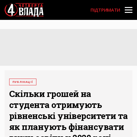
Перейти
User
до
ПІДТРИМАТИ
основного
account
вмісту
menu
ПУБЛІКАЦІЇ
Скільки грошей на
студента отримують
рівненські університети та
як планують фінансувати