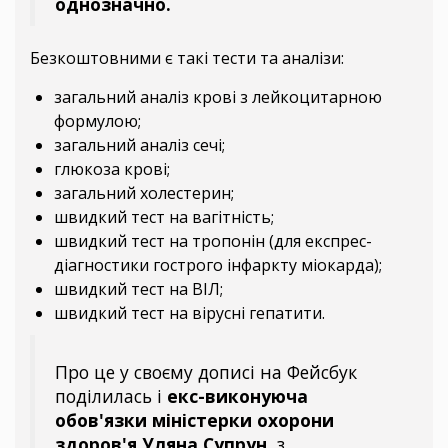
однозначно.
Безкоштовними є такі тести та аналізи:
загальний аналіз крові з лейкоцитарною
формулою;
загальний аналіз сечі;
глюкоза крові;
загальний холестерин;
швидкий тест на вагітність;
швидкий тест на тропонін (для експрес-
діагностики гострого інфаркту міокарда);
швидкий тест на ВІЛ;
швидкий тест на вірусні гепатити.
Про це у своєму дописі на Фейсбук
поділилась і
екс-виконуюча
обов'язки міністерки охорони
здоров'я Уляна Супрун
, з