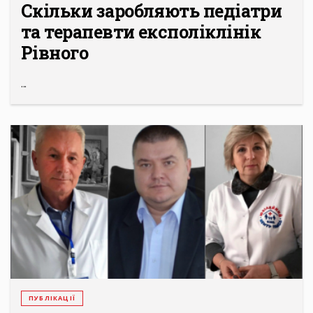
Скільки заробляють педіатри
та терапевти експоліклінік
Рівного
...
ПУБЛІКАЦІЇ