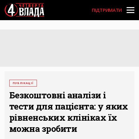
Перейти
User
до
ПІДТРИМАТИ
основного
account
вмісту
menu
ПУБЛІКАЦІЇ
Безкоштовні аналізи і
тести для пацієнта: у яких
рівненських клініках їх
можна зробити