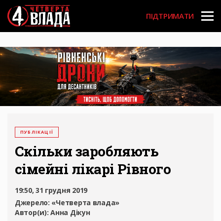
Перейти
User
до
ПІДТРИМАТИ
основного
account
вмісту
menu
ПУБЛІКАЦІЇ
Скільки заробляють
сімейні лікарі Рівного
19:50, 31 грудня 2019
Джерело:
«Четверта влада»
Автор(и):
Анна Дікун