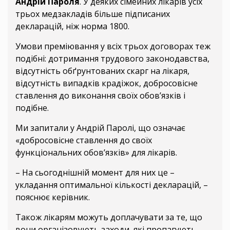
Андрій Пароля
. У деяких сімейних лікарів усіх
трьох медзакладів більше підписаних
декларацій, ніж норма 1800.
Умови преміювання у всіх трьох договорах теж
подібні: дотримання трудового законодавства,
відсутність обґрунтованих скарг на лікаря,
відсутність випадків крадіжок, добросовісне
ставлення до виконання своїх обов’язків і
подібне.
Ми запитали у Андрій Паролі, що означає
«добросовісне ставлення до своїх
функціональних обов’язків» для лікарів.
– На сьогоднішній момент для них це –
укладання оптимальної кількості декларацій, –
пояснює керівник.
Також лікарям можуть доплачувати за те, що
вони організовують заходи, які пропагують