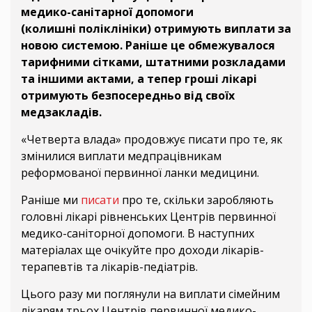
медико-санітарної допомоги
(колишні поліклініки) отримують виплати за
новою системою. Раніше це обмежувалося
тарифними сітками, штатними розкладами
та іншими актами, а тепер гроші лікарі
отримують безпосередньо від своїх
медзакладів.
«Четверта влада» продовжує писати про те, як
змінилися виплати медпрацівникам
реформованої первинної ланки медицини.
Раніше ми
писати
про те, скільки заробляють
головні лікарі рівненських Центрів первинної
медико-саніторної допомоги. В наступних
матеріалах ще очікуйте про доходи лікарів-
терапевтів та лікарів-педіатрів.
Цього разу ми поглянули на виплати сімейним
лікарям трьох Центрів первинної медико-