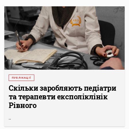
ПУБЛІКАЦІЇ
Скільки заробляють педіатри
та терапевти експоліклінік
Рівного
...