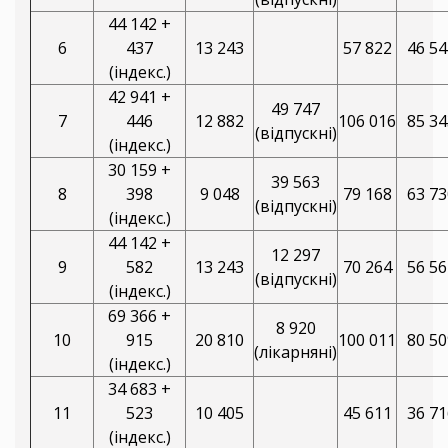
44 142 +
6
437
13 243
57 822
46 54
(індекс.)
42 941 +
49 747
7
446
12 882
106 016
85 34
(відпускні)
(індекс.)
30 159 +
39 563
8
398
9 048
79 168
63 73
(відпускні)
(індекс.)
44 142 +
12 297
9
582
13 243
70 264
56 56
(відпускні)
(індекс.)
69 366 +
8 920
10
915
20 810
100 011
80 50
(лікарняні)
(індекс.)
34 683 +
11
523
10 405
45 611
36 71
(індекс.)