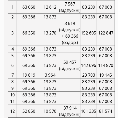
7 567
1
63 060
12 612
83 239
67 008
(відпускні)
2
69 366
13 873
83 239
67 008
3 619
(відпускні)
3
66 350
13 270
152 605
122 847
+ 69 366
(оздор.)
4
69 366
13 873
83 239
67 008
5
69 366
13 873
83 239
67 008
59 457
6
69 366
13 873
142 696
114 870
(відпускні)
7
19 819
3 964
23 783
19 145
8
69 366
13 873
83 239
67 008
9
69 366
13 873
83 239
67 008
10
69 366
13 873
83 239
67 008
11
69 366
13 873
83 239
67 008
37 914
12
52 850
10 570
101 335
81 574
(відпускні)