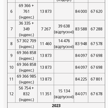
69 366 +
6
761
13 873
84 000
67 620
(індекс.)
36 335 +
39 638
7
349
7 267
83 588
67 288
(відпускні)
(індекс.)
57 302 709
14 476
8
11 460
83 948
67 578
(індекс.)
(відпускні)
69 366 858
9
13 873
84 097
67 698
(індекс.)
69 366 858
10
13 873
84 097
67 698
(індекс.)
69 366 985
11
13 873
84 225
67 801
(індекс.)
56 754 +
15 134
12
832
11 351
84 071
67 678
(відпускні)
(індекс.)
2023