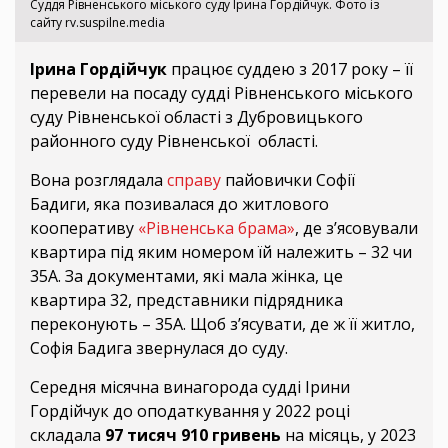
Суддя Рівненського міського суду Ірина Гордійчук. Фото із
сайту rv.suspilne.media
Ірина Гордійчук
працює суддею з 2017 року – її
перевели на посаду судді Рівненського міського
суду Рівненської області з Дубровицького
районного суду Рівненської області.
Вона розглядала
справу
пайовички Софії
Бадиги, яка позивалася до житлового
кооперативу
«Рівненська брама»
, де з’ясовували
квартира під яким номером їй належить – 32 чи
35А. За документами, які мала жінка, це
квартира 32, представники підрядника
переконують – 35А. Щоб з’ясувати, де ж її житло,
Софія Бадига звернулася до суду.
Середня місячна винагорода судді Ірини
Гордійчук до оподаткування у 2022 році
складала
97 тисяч 910 гривень
на місяць, у 2023