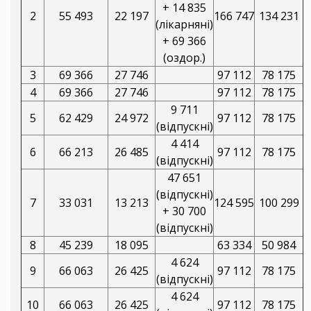
+ 14 835
2
55 493
22 197
166 747
134 231
(лікарняні)
+ 69 366
(оздор.)
3
69 366
27 746
97 112
78 175
4
69 366
27 746
97 112
78 175
9 711
5
62 429
24 972
97 112
78 175
(відпускні)
4 414
6
66 213
26 485
97 112
78 175
(відпускні)
47 651
(відпускні)
7
33 031
13 213
124 595
100 299
+ 30 700
(відпускні)
8
45 239
18 095
63 334
50 984
4 624
9
66 063
26 425
97 112
78 175
(відпускні)
4 624
10
66 063
26 425
97 112
78 175