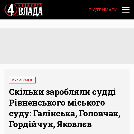
Перейти
User
до
ПІДТРИМАТИ
основного
account
вмісту
menu
ПУБЛІКАЦІЇ
Скільки заробляли судді
Рівненського міського
суду: Галінська, Головчак,
Гордійчук, Яковлєв