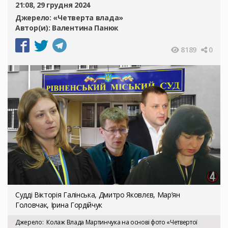
21:08, 29 грудня 2024
Джерело:
«Четверта влада»
Автор(и):
Валентина Панюк
8189
0
Судді Вікторія Галінська, Дмитро Яковлєв, Мар’ян
Головчак, Ірина Гордійчук
Джерело
Колаж Влада Мартинчука на основі фото «Четвертої