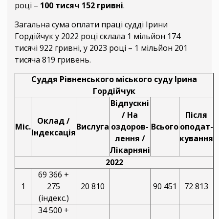
році –
100 тисяч 152 гривні
.
Загальна сума оплати праці судді Ірини
Гордійчук у 2022 році склала 1 мільйон 174
тисячі 922 гривні, у 2023 році – 1 мільйон 201
тисяча 819 гривень.
Суддя Рівненського міського суду Ірина
Гордійчук
Відпускні
/ На
Після
Оклад /
Міс.
Вислуга
оздоров-
Всього
оподат-
Індексація
лення /
кування
Лікарняні
2022
69 366 +
1
275
20 810
90 451
72 813
(індекс.)
34 500 +