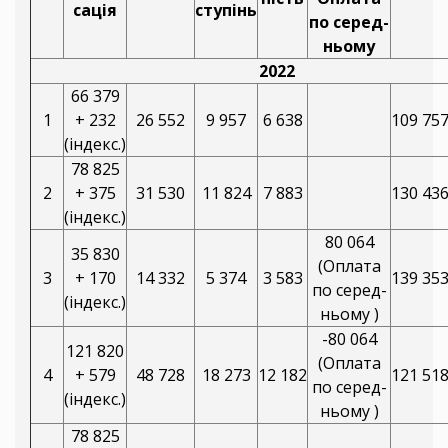
сація
ступінь
по серед-
ньому
2022
66 379
1
+ 232
26 552
9 957
6 638
109 75
(індекс.)
78 825
2
+ 375
31 530
11 824
7 883
130 43
(індекс.)
80 064
35 830
(Оплата
3
+ 170
14 332
5 374
3 583
139 35
по серед-
(індекс.)
ньому )
-80 064
121 820
(Оплата
4
+ 579
48 728
18 273
12 182
121 51
по серед-
(індекс.)
ньому )
78 825