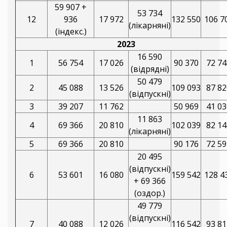
59 907 +
53 734
12
936
17 972
132 550
106 7
(лікарняні)
(індекс.)
2023
16 590
1
56 754
17 026
90 370
72 74
(відрядні)
50 479
2
45 088
13 526
109 093
87 82
(відпускні)
3
39 207
11 762
50 969
41 03
11 863
4
69 366
20 810
102 039
82 14
(лікарняні)
5
69 366
20 810
90 176
72 59
20 495
(відпускні)
6
53 601
16 080
159 542
128 4
+ 69 366
(оздор.)
49 779
(відпускні)
7
40 088
12 026
116 542
93 81