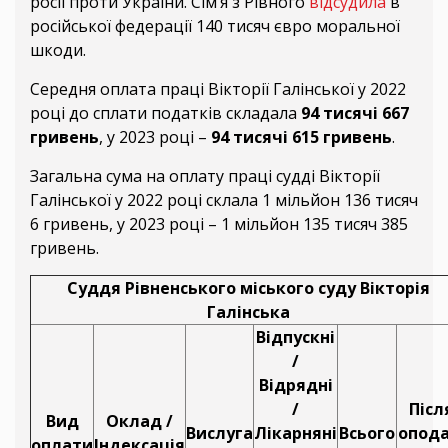
росії проти України. Сім‘я з Рівного
відсудила
в
російської федерації 140 тисяч євро моральної
шкоди.
Середня оплата праці Вікторії Галінської у 2022
році до сплати податків складала
94 тисячі 667
гривень
, у 2023 році –
94 тисячі 615 гривень
.
Загальна сума на оплату праці судді Вікторії
Галінської у 2022 році склала 1 мільйон 136 тисяч
6 гривень, у 2023 році – 1 мільйон 135 тисяч 385
гривень.
Суддя Рівненського міського суду Вікторія
Галінська
Відпускні
/
Відрядні
/
Післ
Вид
Оклад /
Вислуга
Лікарняні
Всього
опода
оплати
Індексація