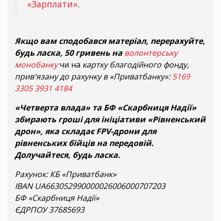
«Зарплати»
.
Якщо вам сподобався матеріал, перерахуйте,
будь ласка, 50 гривень на
волонтерську
монобанку
чи на
картку благодійного фонду,
прив'язану до рахунку в «Приватбанку»:
5169
3305 3931 4184
«Четверта влада» та БФ «Скарбниця Надії»
збирають гроші для ініціативи «Рівненський
дрон», яка складає FPV-дрони для
рівненських бійців на передовій.
Долучайтеся, будь ласка.
Рахунок: КБ «Приватбанк»
IBAN UA663052990000026006000707203
БФ «Скарбниця Надії»
ЄДРПОУ 37685693