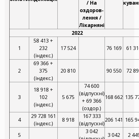
/ На
куван
оздоров-
лення /
Лікарняні
2022
58 413 +
1
232
17 524
76 169
61 31
(індекс.)
69 366 +
2
375
20 810
90 550
72 89
(індекс.)
74 600
18 918 +
(відпускні)
3
102
5 675
168 662
135 7
+ 69 366
(індекс.)
(оздор.)
29 728 161
167 333
4
8 918
206 141
165 9
(індекс.)
(відпускні)
3 042
5
3 042
2 44
(відпускні)