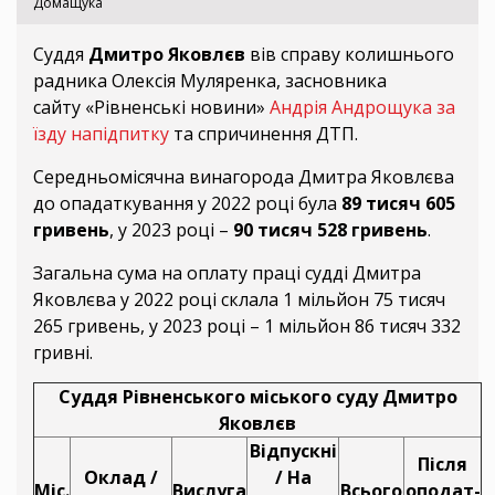
Домащука
Суддя
Дмитро Яковлєв
вів справу колишнього
радника Олексія Муляренка, засновника
сайту «Рівненські новини»
Андрія Андрощука за
їзду напідпитку
та спричинення ДТП.
Середньомісячна винагорода Дмитра Яковлєва
до опадаткування у 2022 році була
89 тисяч 605
гривень
, у 2023 році –
90 тисяч 528 гривень
.
Загальна сума на оплату праці судді Дмитра
Яковлєва у 2022 році склала 1 мільйон 75 тисяч
265 гривень, у 2023 році – 1 мільйон 86 тисяч 332
гривні.
Суддя Рівненського міського суду Дмитро
Яковлєв
Відпускні
Після
Оклад /
/ На
Міс.
Вислуга
Всього
оподат-