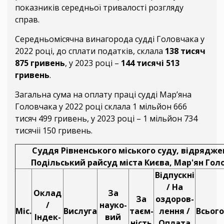
показників середньої тривалості розгляду
справ.
Середньомісячна винагорода судді Головчака у
2022 році, до сплати податків, склала
138 тисяч
875 гривень
, у 2023 році –
144 тисячі 513
гривень
.
Загальна сума на оплату праці судді Мар’яна
Головчака у 2022 році склала 1 мільйон 666
тисяч 499 гривень, у 2023 році – 1 мільйон 734
тисячіі 150 гривень.
Суддя Рівненського міського суду, відрядже
Подільський райсуд міста Києва, Мар'ян Гол
Відпускні
/ На
Оклад
За
За
оздоров-
/
науко-
Міс.
Вислуга
таєм-
лення /
Всього
Індек-
вий
ність
Оплата