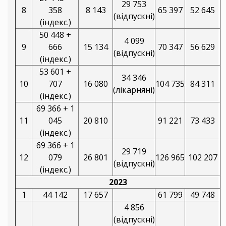
29 753
8
358
8 143
65 397
52 645
(відпускні)
(індекс.)
50 448 +
4 099
9
666
15 134
70 347
56 629
(відпускні)
(індекс.)
53 601 +
34 346
10
707
16 080
104 735
84 311
(лікарняні)
(індекс.)
69 366 + 1
11
045
20 810
91 221
73 433
(індекс.)
69 366 + 1
29 719
12
079
26 801
126 965
102 207
(відпускні)
(індекс.)
2023
1
44 142
17 657
61 799
49 748
4 856
(відпускні)