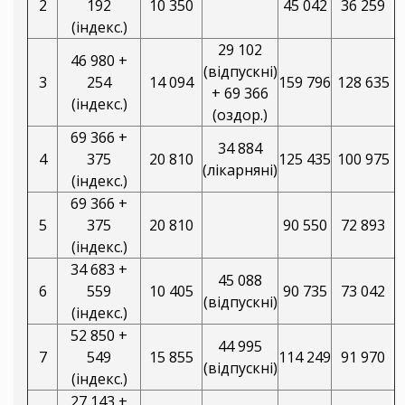
2
192
10 350
45 042
36 259
(індекс.)
29 102
46 980 +
(відпускні)
3
254
14 094
159 796
128 635
+ 69 366
(індекс.)
(оздор.)
69 366 +
34 884
4
375
20 810
125 435
100 975
(лікарняні)
(індекс.)
69 366 +
5
375
20 810
90 550
72 893
(індекс.)
34 683 +
45 088
6
559
10 405
90 735
73 042
(відпускні)
(індекс.)
52 850 +
44 995
7
549
15 855
114 249
91 970
(відпускні)
(індекс.)
27 143 +