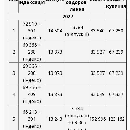
Індексація
оздоров-
кування
лення
2022
72 519 +
-3784
1
301
14 504
83 540
67 250
(відпускні)
(індекс.)
69 366 +
2
288
13 873
83 527
67 239
(індекс.)
69 366 +
3
288
13 873
83 527
67 239
(індекс.)
69 366 +
4
409
13 873
83 649
67 337
(індекс.)
3 784
66 213 +
(відпускні)
5
391
13 243
152 996
123 162
+ 69 366
(індекс.)
(оздор.)