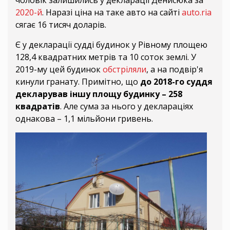
чоловік залишились у декларації Денисюка за
2020-й
. Наразі ціна на таке авто на сайті
auto.ria
сягає 16 тисяч доларів.
Є у декларації судді будинок у Рівному площею
128,4 квадратних метрів та 10 соток землі. У
2019-му цей будинок
обстріляли
, а на подвір'я
кинули гранату. Примітно, що
до 2018-го суддя
декларував іншу площу будинку – 258
квадратів
. Але сума за нього у деклараціях
однакова – 1,1 мільйони гривень.