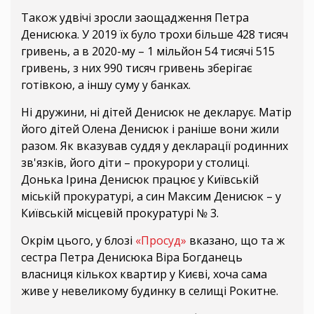
Також удвічі зросли заощадження Петра
Денисюка. У 2019 їх було трохи більше 428 тисяч
гривень, а в 2020-му – 1 мільйон 54 тисячі 515
гривень, з них 990 тисяч гривень зберігає
готівкою, а іншу суму у банках.
Ні дружини, ні дітей Денисюк не декларує. Матір
його дітей Олена Денисюк і раніше вони жили
разом. Як вказував суддя у декларації родинних
зв'язків, його діти – прокурори у столиці.
Донька Ірина Денисюк працює у Київській
міській прокуратурі, а син Максим Денисюк – у
Київській місцевій прокуратурі № 3.
Окрім цього, у блозі
«Просуд»
вказано, що та ж
сестра Петра Денисюка Віра Богданець
власниця кількох квартир у Києві, хоча сама
живе у невеликому будинку в селищі Рокитне.