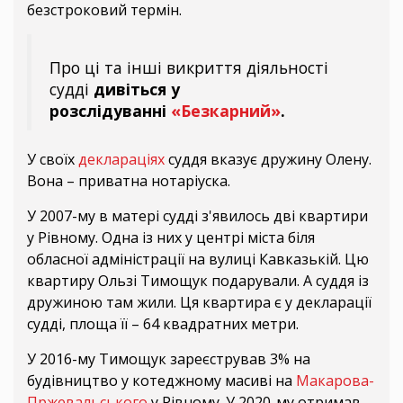
безстроковий термін.
Про ці та інші викриття діяльності
судді
дивіться у
розслідуванні
«Безкарний»
.
У своїх
деклараціях
суддя вказує дружину Олену.
Вона – приватна нотаріуска.
У 2007-му в матері судді з'явилось дві квартири
у Рівному. Одна із них у центрі міста біля
обласної адміністрації на вулиці Кавказькій. Цю
квартиру Ользі Тимощук подарували. А суддя із
дружиною там жили. Ця квартира є у декларації
судді, площа її – 64 квадратних метри.
У 2016-му Тимощук зареєстрував 3% на
будівництво у котеджному масиві на
Макарова-
Пржевальського
у Рівному. У 2020-му отримав