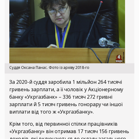
Суддя Оксана Панас. Фото із архіву 2018-го
За 2020-й суддя заробила 1 мільйон 264 тисячі
гривень зарплати, а її чоловік у Акціонерному
банку «Укргазбанк» – 336 тисяч 272 гривні
зарплати й 5 тисяч гривень гонорару чи іншої
виплати від того ж «Укргазбанку».
Крім того, від первинної спілки працівників
«Укргазбанку» він отримав 17 тисяч 156 гривень
доходів, які включаються до складу загального