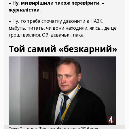
– Ну, ми вирішили також перевірити, –
журналістка.
– Ну, то треба спочатку дзвонити в НАЗК,
мабуть, питать, чи вони находили, якісь... де це
гроші взялися. Ой, дєвачькі, пака.
Той самий «безкарний»
Суддя Олександр Тимощук. Фото з архіву 2016 року