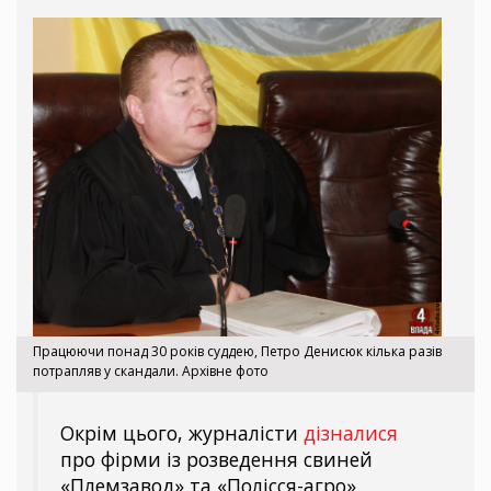
Працюючи понад 30 років суддею, Петро Денисюк кілька разів
потрапляв у скандали. Архівне фото
Окрім цього, журналісти
дізналися
про фірми із розведення свиней
«Племзавод» та «Полісся-агро».