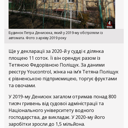
Будинок Петра Денисюка, який у 2019-му обстріляли із
автомата. Фото з архіву 2019 року
Ще у декларації за 2020-й у судді є ділянка
площею 11 соток. Її він орендує разом із
Тетяною Федорівною Поліщук. За даними
реєстру Youcontrol, жінка на ім’я Тетяна Поліщук
є рівненською підприємицею, торгує фруктами
та овочами.
У 2019-му Денисюк загалом отримав понад 800
тисяч гривень від судової адміністрації та
Національного університету водного
господарства, де викладає. У 2020-му його
заробітки зросли до 1,5 мільйона.