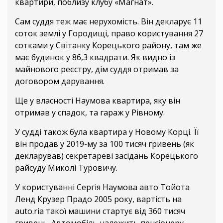
квартири, поблизу клубу «Магнат».
Сам суддя теж має нерухомість. Він декларує 11
соток землі у Городищі, право користування 27
сотками у Світанку Корецького району, там же
має будинок у 86,3 квадрати. Як видно із
майнового реєстру, дім суддя отримав за
договором дарування.
Ще у власності Наумова квартира, яку він
отримав у спадок, та гараж у Рівному.
У судді також була квартира у Новому Корці. Її
він продав у 2019-му за 100 тисяч гривень (як
декларував) секретареві засідань Корецького
райсуду Миколі Туровичу.
У користуванні Сергія Наумова авто Тойота
Ленд Крузер Прадо 2005 року, вартість на
auto.ria такої машини стартує від 360 тисяч
гривень. Автомобіль належить пенсіонеру