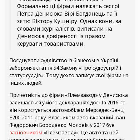
Формально ці фірми належать сестрі
Петра Денисюка Вірі Богданець та її
зятю Віктору Кушніру. Однак вони, за
словами журналістів, виписали на
Денисюка довіреності із правом
керувати товариствами.
Поєднувати суддівство із бізнесом в Україні
забороняє стаття 54 Закону «Про судоустрій і
статус суддів». Тому дехто записує свої фірми на
інших людей.
Причетність до фірми «Племзавод» у Денисюка
залишається у його деклараціях досі. Із 2016-го
він користується автомобілем Мерседес-Бенц
Е200 2011 року. Власником авто вказаний Іван
Федорович Бородавко. Чоловік у 2017 був
засновником
«Племзаводу». Це авто та цей