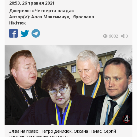
20:53, 26 травня 2021
Джерело:
«Четверта влада»
Автор(и):
Алла Максимчук
Ярослава
Нікітюк
6002
0
Зліва на право: Петро Денисюк, Оксана Панас, Сергій