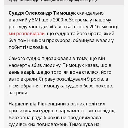
Суддя Олександр Тимощук
скандально
відомий у ЗМІ ще з 2000-х. Зокрема у нашому
розслідуванні для «Слідства.Інфо» у 2016-му році
ми розповідали
, що суддю та його брата, який
був помічником прокурора, обвинувачували у
побитті чоловіка.
Самого суддю підозрювали в тому, що він
насмерть збив людину. Тимощук казав, що в
день аварії, ще до того, як вона сталася, його
авто вкрали. Справу розслідували 9 років, а
після обрання Тимощука суддею безстроково,
закрили.
Нардепи від Рівненщини з різних політсил
критикували суддю в парламенті і, як наслідок,
Верховна рада 6 років не продовжувала
суддівських повноважень Тимощука на