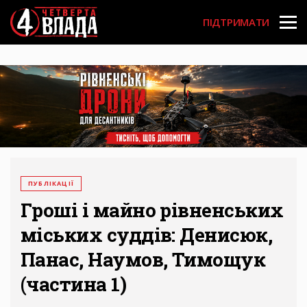
Перейти
User
до
ПІДТРИМАТИ
основного
account
вмісту
menu
ПУБЛІКАЦІЇ
Гроші і майно рівненських
міських суддів: Денисюк,
Панас, Наумов, Тимощук
(частина 1)