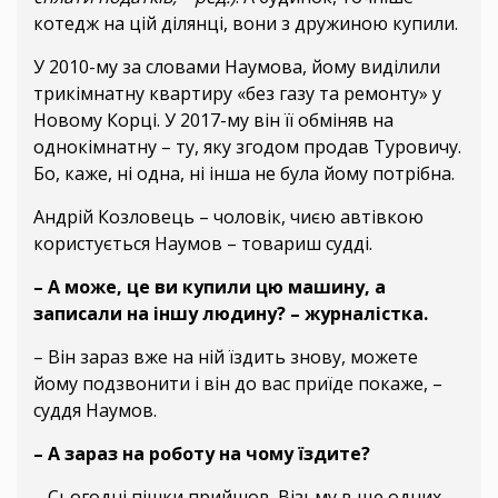
котедж на цій ділянці, вони з дружиною купили.
У 2010-му за словами Наумова, йому виділили
трикімнатну квартиру «без газу та ремонту» у
Новому Корці. У 2017-му він її обміняв на
однокімнатну – ту, яку згодом продав Туровичу.
Бо, каже, ні одна, ні інша не була йому потрібна.
Андрій Козловець – чоловік, чиєю автівкою
користується Наумов – товариш судді.
– А може, це ви купили цю машину, а
записали на іншу людину? – журналістка.
– Він зараз вже на ній їздить знову, можете
йому подзвонити і він до вас приїде покаже, –
суддя Наумов.
– А зараз на роботу на чому їздите?
– Сьогодні пішки прийшов. Візьму в ще одних