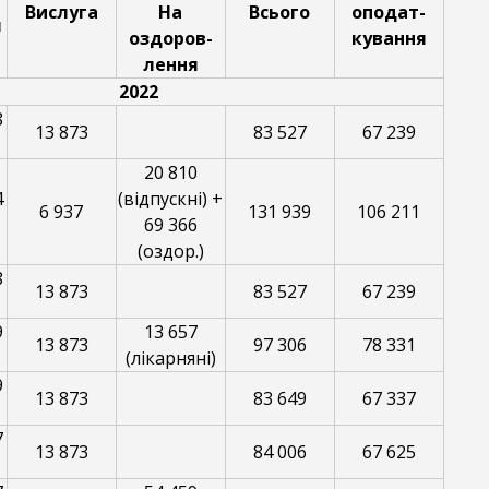
Вислуга
На
Всього
оподат-
я
оздоров-
кування
лення
2022
8
13 873
83 527
67 239
20 810
4
(відпускні) +
6 937
131 939
106 211
69 366
(оздор.)
8
13 873
83 527
67 239
9
13 657
13 873
97 306
78 331
(лікарняні)
9
13 873
83 649
67 337
7
13 873
84 006
67 625