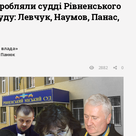
робляли судді Рівненського
уду: Левчук, Наумов, Панас,
 влада»
 Панюк
2882
0