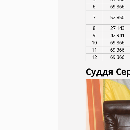
6
69 366
7
52 850
8
27 143
9
42 941
10
69 366
11
69 366
12
69 366
Суддя Се