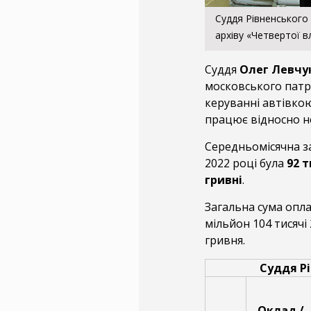
Суддя Рівненського 
архіву «Четвертої в
Суддя
Олег Левчу
московського патр
керуванні автівкою
працює відносно не
Середньомісячна з
2022 році була
92 т
гривні
.
Загальна сума опла
мільйон 104 тисячі 
гривня.
Суддя Рі
Оклад /