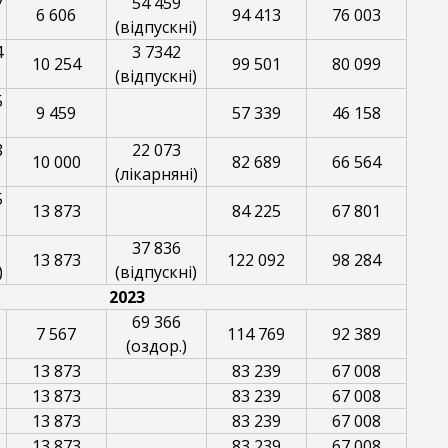
7
54 459
6 606
94 413
76 003
(відпускні)
4
3 7342
10 254
99 501
80 099
(відпускні)
5
9 459
57 339
46 158
8
22 073
10 000
82 689
66 564
(лікарняні)
5
13 873
84 225
67 801
37 836
13 873
122 092
98 284
)
(відпускні)
2023
69 366
7 567
114 769
92 389
(оздор.)
13 873
83 239
67 008
13 873
83 239
67 008
13 873
83 239
67 008
13 873
83 239
67 008