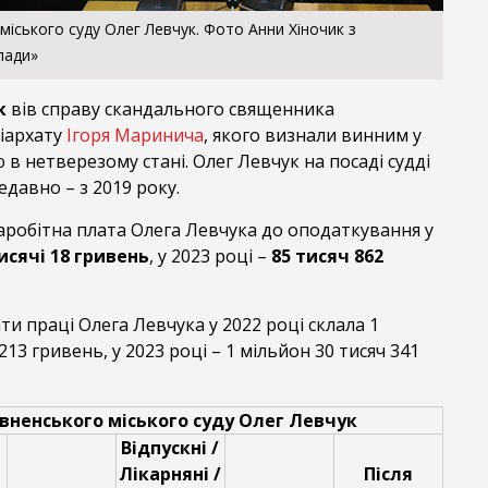
міського суду Олег Левчук. Фото Анни Хіночик з
лади»
к
вів справу скандального священника
іархату
Ігоря Маринича
, якого визнали винним у
 в нетверезому стані. Олег Левчук на посаді судді
давно – з 2019 року.
аробітна плата Олега Левчука до оподаткування у
исячі 18 гривень
, у 2023 році –
85 тисяч 862
ти праці Олега Левчука у 2022 році склала 1
213 гривень, у 2023 році – 1 мільйон 30 тисяч 341
вненського міського суду Олег Левчук
Відпускні /
Лікарняні /
Після