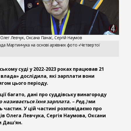
 Олег Левчук, Оксана Панас, Сергій Наумов
да Мартинчука на основі архівних фото «Четвертої
ському суді у 2022-2023 роках працював 21
 влада» дослідила, які зарплати вони
гом цього періоду.
ії багато, дані про суддівську винагороду
 називається їхня зарплата. – Ред.)
ми
ь частин. У цій частині розповідаємо про
дів Олега Левчука, Сергія Наумова, Оксани
и Даш’ян.