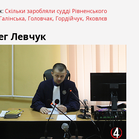
ж:
Скільки заробляли судді Рівненського
 Галінська, Головчак, Гордійчук, Яковлєв
ег Левчук