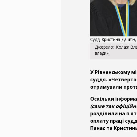
Судді Кристина Даш’ян,
Джерело
Колаж Вла
влади»
У Рівненському мі
суддя. «Четверта
отримували протя
Оскільки інформац
(саме так офіційно
розділили на п'ят
оплату праці суд
Панас та Кристин