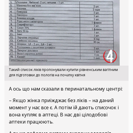
Такий список ліків пропонували купити рівненським вагітним
для підготовки до пологів на початку квітня
А ось що нам сказали в перинатальному центрі:
– Якщо жінка приїжджає без ліків – на даний
момент у нас все є. А потім їй дають списочок і
вона купляє в аптеці. В нас дві цілодобові
аптеки працюють.