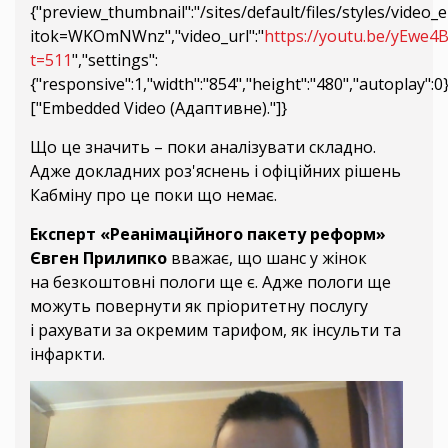
{"preview_thumbnail":"/sites/default/files/styles/vi
itok=WKOmNWnz","video_url":"
https://youtu.be/yEwe
t=511
","settings":
{"responsive":1,"width":"854","height":"480","autoplay":
["Embedded Video (Адаптивне)."]}
Що це значить – поки аналізувати складно.
Адже докладних роз'яснень і офіційних рішень
Кабміну про це поки що немає.
Експерт «Реанімаційного пакету реформ»
Євген Прилипко
вважає, що шанс у жінок
на безкоштовні пологи ще є. Адже пологи ще
можуть повернути як пріоритетну послугу
і рахувати за окремим тарифом, як інсульти та
інфаркти.