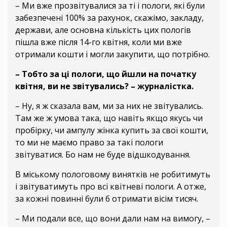
– Ми вже прозвітувалися за ті і пологи, які були
забезпечені 100% за рахунок, скажімо, закладу,
держави, але основна кількість цих пологів
пішла вже після 14-го квітня, коли ми вже
отримали кошти і могли закупити, що потрібно.
– Тобто за ці пологи, що йшли на початку
квітня, ви не звітувались? – журналістка.
– Ну, я ж сказала вам, ми за них не звітувались.
Там же ж умова така, що навіть якщо якусь чи
пробірку, чи ампулу жінка купить за свої кошти,
то ми не маємо право за такі пологи
звітуватися. Бо нам не буде відшкодування.
В міському пологовому винятків не робитимуть
і звітуватимуть про всі квітневі пологи. А отже,
за кожні повинні були б отримати вісім тисяч.
– Ми подали все, що вони дали нам на вимогу, –