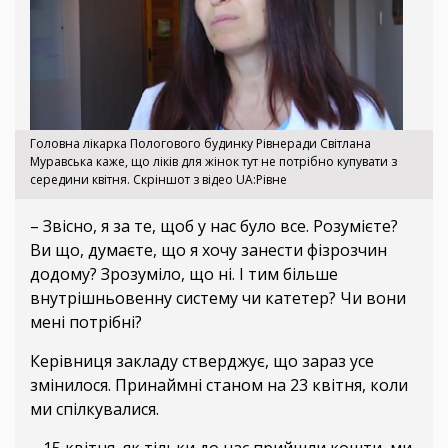
Головна лікарка Пологового будинку Рівнеради Світлана
Муравська каже, що ліків для жінок тут не потрібно купувати з
середини квітня. Скріншот з відео UA:Рівне
– Звісно, я за те, щоб у нас було все. Розумієте?
Ви що, думаєте, що я хочу занести фізрозчин
додому? Зрозуміло, що ні. І тим більше
внутрішньовенну систему чи катетер? Чи вони
мені потрібні?
Керівниця закладу стверджує, що зараз усе
змінилося. Принаймні станом на 23 квітня, коли
ми спілкувалися.