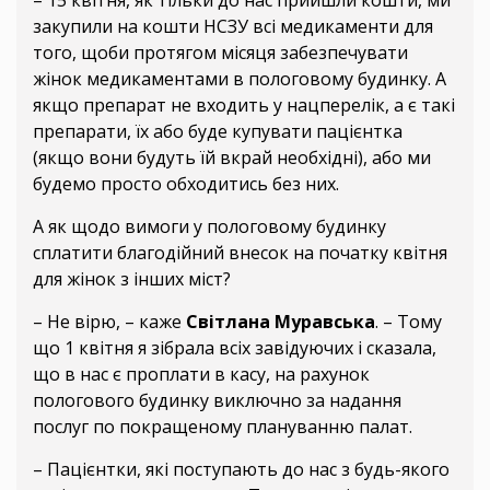
– 15 квітня, як тільки до нас прийшли кошти, ми
закупили на кошти НСЗУ всі медикаменти для
того, щоби протягом місяця забезпечувати
жінок медикаментами в пологовому будинку. А
якщо препарат не входить у нацперелік, а є такі
препарати, їх або буде купувати пацієнтка
(якщо вони будуть їй вкрай необхідні), або ми
будемо просто обходитись без них.
А як щодо вимоги у пологовому будинку
сплатити благодійний внесок на початку квітня
для жінок з інших міст?
– Не вірю, – каже
Світлана Муравська
. – Тому
що 1 квітня я зібрала всіх завідуючих і сказала,
що в нас є проплати в касу, на рахунок
пологового будинку виключно за надання
послуг по покращеному плануванню палат.
– Пацієнтки, які поступають до нас з будь-якого