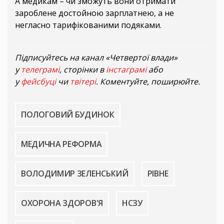
А медикам – чи зможуть вони отримати
зароблене достойною зарплатнею, а не
негласно тарифікованими подяками.
Підписуйтесь на канал «Четвертої влади»
у
телеграмі
, сторінки в
інстаграмі
або
у
фейсбуці
чи
твітері
. Коментуйте, поширюйте.
ПОЛОГОВИЙ БУДИНОК
МЕДИЧНА РЕФОРМА
ВОЛОДИМИР ЗЕЛЕНСЬКИЙ
РІВНЕ
ОХОРОНА ЗДОРОВ'Я
НСЗУ