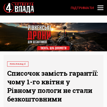
Перейти
User
до
ПІДТРИМАТИ
основного
account
вмісту
menu
ПУБЛІКАЦІЇ
Списочок замість гарантії:
чому 1-го квітня у
Рівному пологи не стали
безкоштовними