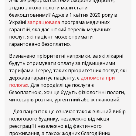
А як же реформа системи охорони здоров’я,
згідно з якою пологи мали стати
безкоштовними? Адже з 1 квітня 2020 року в
Україні
запрацювала
програма медичних
гарантій, яка дає чіткий перелік медичних
послуг, які пацієнт може отримати
гарантовано безоплатно.
Визначено пріоритетні напрямки, за які лікарні
будуть отримувати оплату за підвищеними
тарифами. І серед таких пріоритетних послуг, які
держава гарантує пацієнту, є
допомога при
пологах
. Для породіллі це послуга є
безоплатною, хоч це будуть фізіологічні пологи,
чи кесарів розтин, ургентний або ж плановий.
– Для пацієнток це означає також вільний вибір
пологового будинку, незалежно від місця
реєстрації і незалежно від фактичного
проживання, а також жодних благодійних