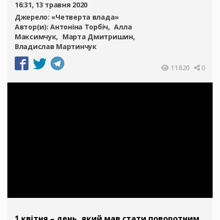
16:31, 13 травня 2020
Джерело:
«Четверта влада»
Автор(и):
Антоніна Торбіч
Алла
Максимчук
Марта Дмитришин
Владислав Мартинчук
11820
0
1 квітня – день, який мав стати поворотним