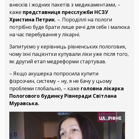
внесків і жодних пакетів з медикаментами, –
каже
представниця пресслужби НСЗУ
Христина Петрик
. –. Породіллі на пологи
потрібно буде брати лише речі для себе і малюка
на час перебування у лікарні.
Запитуємо у керівниць рівненських пологових,
чому їхні пацієнтки купували ліки уже після того,
як другий етап медреформи стартував.
– Якщо акушерка попросила купити
фізрозчин, систему – ну, я не бачу у цьому
проблеми глобально, – каже
головна лікарка
Пологового будинку Рівнеради Світлана
Муравська.