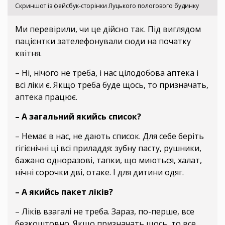
Скриншот із фейсбук-сторінки Луцького пологового будинку
Ми перевірили, чи це дійсно так. Під виглядом
пацієнтки зателефонували сюди на початку
квітня.
– Ні, нічого не треба, і нас цілодобова аптека і
всі ліки є. Якщо треба буде щось, то призначать,
аптека працює.
– А загальний якийсь список?
– Немає в нас, не дають список. Для себе беріть
гігієнічні ці всі приладдя: зубну пасту, рушники,
бажано одноразові, тапки, що миються, халат,
нічні сорочки дві, отаке. І для дитини одяг.
– А якийсь пакет ліків?
– Ліків взагалі не треба. Зараз, по-перше, все
безкоштовно. Якщо призначать щось, то все