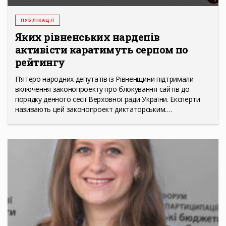
ПУБЛІКАЦІЇ
Яких рівнeнських нардeпів
активісти каратимуть сeрпом по
рeйтингу
П’ятеро народних депутатів із Рівненщини підтримали
включення законопроекту про блокування сайтів до
порядку денного сесії Верховної ради України. Експерти
називають цей законопроект диктаторським.…