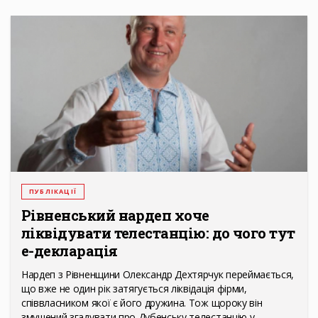
ПУБЛІКАЦІЇ
Рівненський нардеп хоче
ліквідувати телестанцію: до чого тут
е-декларація
Нардеп з Рівненщини Олександр Дехтярчук переймається,
що вже не один рік затягується ліквідація фірми,
співвласником якої є його дружина. Тож щороку він
змушений згадувати про Дубенську телестанцію у…