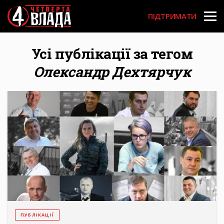
Перейти
User
до
ПІДТРИМАТИ
основного
account
вмісту
menu
Усі публікації за тегом
Олександр Дехтярчук
ПУБЛІКАЦІЇ