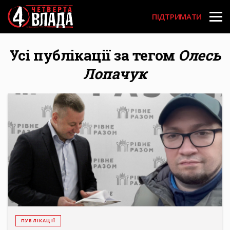
Перейти
User
до
ПІДТРИМАТИ
основного
account
вмісту
menu
Усі публікації за тегом
Олесь
Лопачук
ПУБЛІКАЦІЇ