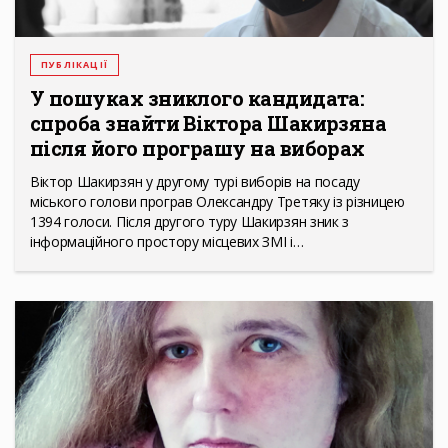
ПУБЛІКАЦІЇ
У пошуках зниклого кандидата:
спроба знайти Віктора Шакирзяна
після його програшу на виборах
Віктор Шакирзян у другому турі виборів на посаду
міського голови програв Олександру Третяку із різницею
1394 голоси. Після другого туру Шакирзян зник з
інформаційного простору місцевих ЗМІ і…