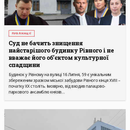
ПУБЛІКАЦІЇ
Суд не бачить знищення
найстарішого будинку Рівного і не
вважає його об’єктом культурної
спадщини
Будинок у Рівному на вулиці 16 Липня, 59 є унікальним
збереженим зразком міської забудови Рівного кінця ХVІІІ –
початку ХХ століть. Імовірно, від входив палацово-
паркового ансамблю князів…