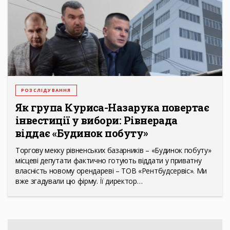
РОЗСЛІДУВАННЯ
Як група Куриса-Назарука повертає
інвестиції у вибори: Рівнерада
віддає «Будинок побуту»
Торгову мекку рівненських базарників – «Будинок побуту»
місцеві депутати фактично готують віддати у приватну
власність новому орендареві – ТОВ «Рентбудсервіс». Ми
вже згадували цю фірму. Її директор…