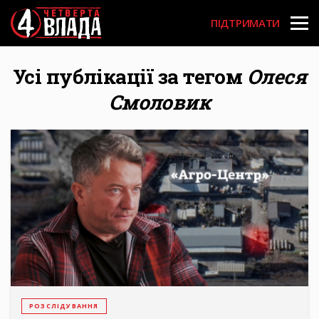
Перейти
User
до
ПІДТРИМАТИ
основного
account
вмісту
menu
Усі публікації за тегом
Олеся
Смоловик
РОЗСЛІДУВАННЯ