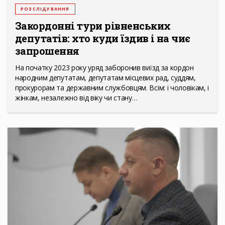
РОЗСЛІДУВАННЯ
Закордонні тури рівненських
депутатів: хто куди їздив і на чиє
запрошення
На початку 2023 року уряд заборонив виїзд за кордон
народним депутатам, депутатам місцевих рад, суддям,
прокурорам та державним службовцям. Всім: і чоловікам, і
жінкам, незалежно від віку чи стану…