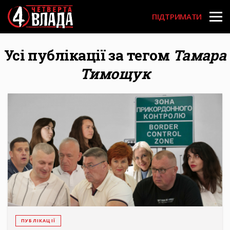
Перейти
User
до
ПІДТРИМАТИ
основного
account
вмісту
menu
Усі публікації за тегом
Тамара
Тимощук
ПУБЛІКАЦІЇ