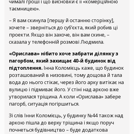
чималі гроші і що висновки є її «комерційною
таємницею».
– Я вам скинула [першу й останню сторінку],
хочете – зверніться до суб’єкта, який робив ці
проекти. Якщо він захоче, він вам скине, –
сказала у телефонній розмові Людмила.
«Орислава» нібито хоче забрати ділянку з
пагорбом, який захищає 40-й будинок від
підтоплення.
Інна Коломієць каже, що будинок
розташований в низовині, тому дощова й тала
вода до нього стікає, через його арку витікає на
вулицю і підмиває його. У стіні над аркою вже
утворилася тріщина. А коли «Орислава» забере
пагорб, ситуація погіршиться.
Зі слів Інни Коломієць, у будинку №44 також над
аркою пішла до верху тріщина і якщо поруч
почнеться будівництво – буде додаткова