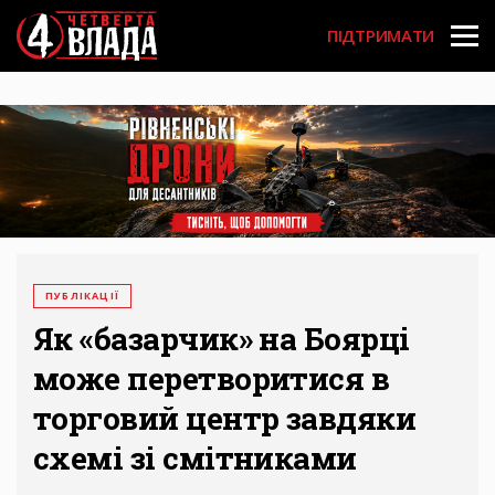
Перейти
User
до
ПІДТРИМАТИ
основного
account
вмісту
menu
ПУБЛІКАЦІЇ
Як «базарчик» на Боярці
може перетворитися в
торговий центр завдяки
схемі зі смітниками