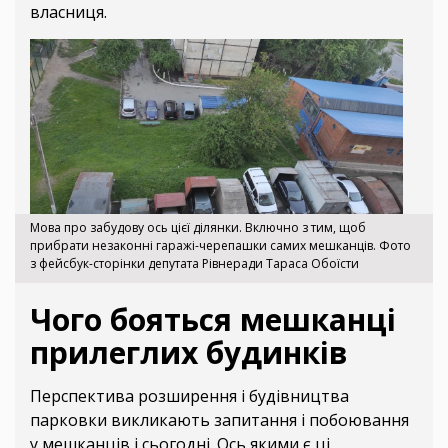
власниця.
Мова про забудову ось цієї ділянки. Включно з тим, щоб
прибрати незаконні гаражі-черепашки самих мешканців. Фото
з фейсбук-сторінки депутата Рівнеради Тараса Обоїсти
Чого бояться мешканці
прилеглих будинків
Перспектива розширення і будівництва
парковки викликають запитання і побоювання
у мешканців і сьогодні. Ось якими є ці