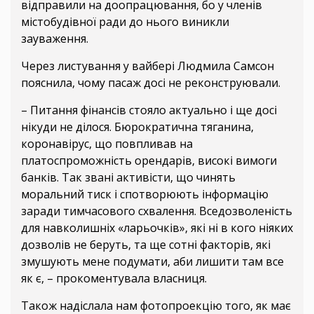
відправили на доопрацювання, бо у членів
містобудівної ради до нього виникли
зауваження.
Через листування у вайбері Людмила Самсон
пояснила, чому пасаж досі не реконструювали.
– Питання фінансів стояло актуально і ще досі
нікуди не ділося. Бюрократична тяганина,
коронавірус, що повпливав на
платоспроможність орендарів, високі вимоги
банків. Так звані активісти, що чинять
моральний тиск і спотворюють інформацію
заради тимчасового схвалення. Вседозволеність
для навколишніх «ларьочків», які ні в кого ніяких
дозволів не беруть, та ще сотні факторів, які
змушують мене подумати, аби лишити там все
як є, – прокоментувала власниця.
Також надіслала нам фотопроекцію того, як має