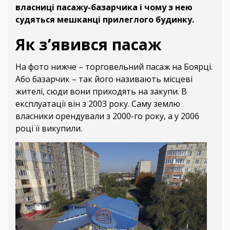
власниці пасажу-базарчика і чому з нею
судяться мешканці прилеглого будинку.
Як з’явився пасаж
На фото нижче – торговельний пасаж на Боярці.
Або базарчик – так його називають місцеві
жителі, сюди вони приходять на закупи. В
експлуатації він з 2003 року. Саму землю
власники орендували з 2000-го року, а у 2006
році її викупили.