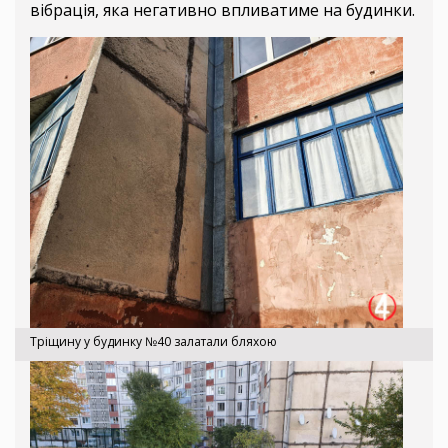
вібрація, яка негативно впливатиме на будинки.
Тріщину у будинку №40 залатали бляхою