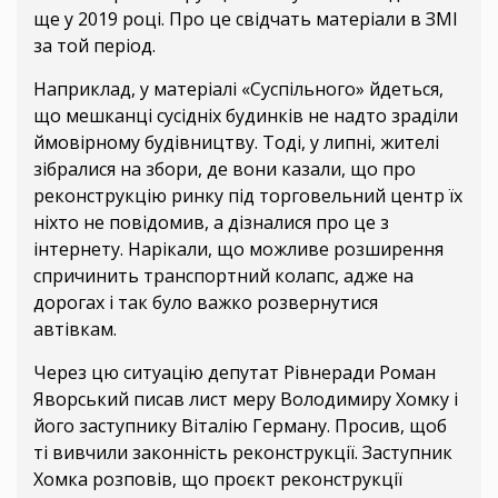
ще у 2019 році. Про це свідчать матеріали в ЗМІ
за той період.
Наприклад, у матеріалі «Суспільного» йдеться,
що мешканці сусідніх будинків не надто зраділи
ймовірному будівництву. Тоді, у липні, жителі
зібралися на збори, де вони казали, що про
реконструкцію ринку під торговельний центр їх
ніхто не повідомив, а дізналися про це з
інтернету. Нарікали, що можливе розширення
спричинить транспортний колапс, адже на
дорогах і так було важко розвернутися
автівкам.
Через цю ситуацію депутат Рівнеради Роман
Яворський писав лист меру Володимиру Хомку і
його заступнику Віталію Герману. Просив, щоб
ті вивчили законність реконструкції. Заступник
Хомка розповів, що проєкт реконструкції