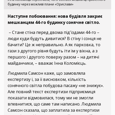
будинку через можливі плани «Орислави»
Наступне побоювання: нова будівля закриє
мешканцям 44-го будинку сонячне світло.
– Стане стіна перед двома під'їздами 44-го –
люди куди будуть дивитися? В стіну і сонця не
бачити? Це ж неправильно. А як парковка, то
гази з другого рівня будуть іти їм у вікна, а з
першого і другого поверху разом – на дитячі
майданчики, – вважає Інна Коломієць.
Людмила Самсон каже, що замовляла
експертизу і, за її висновком, кількість
сонячного світла побудова пасажу «не знижує».
Але повний текст експертизи підприємиця
показати відмовилася, тому ми не змогли
впевнитися, що саме там написано. Людмила
Самсон сказала, що заплатила за експертизи