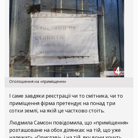
Оголошення на «приміщенні»
І саме завдяки реєстрації чи то смітника, чи то
приміщення фірма претендує на понад три
сотки землі, на якій це частково стоїть.
Людмила Самсон повідомила, що «приміщення»
розташоване на обох ділянках: на тій, що уже
належить «Ориславі», і на тій, яку вони хочуть