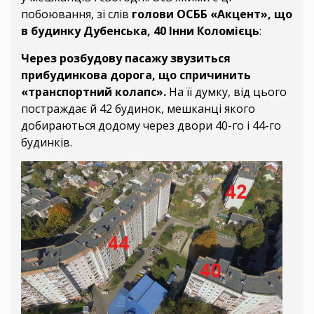
побоювання, зі слів
голови ОСББ «Акцент», що
в будинку Дубенська, 40 Інни Коломієць
:
Через розбудову пасажу звузиться
прибудинкова дорога, що спричинить
«транспортний колапс».
На її думку, від цього
постраждає й 42 будинок, мешканці якого
добираються додому через двори 40-го і 44-го
будинків.