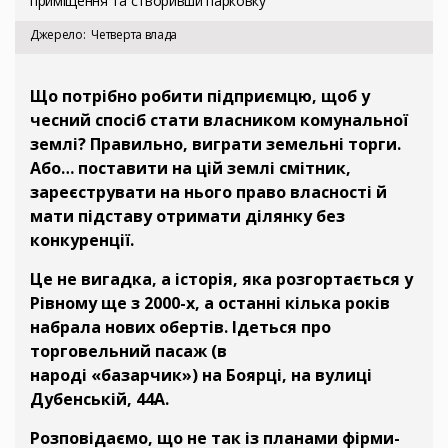
приміщення та створивши парковку
Джерело
Четверта влада
Що потрібно робити підприємцю, щоб у
чесний спосіб стати власником комунальної
землі? Правильно, виграти земельні торги.
Або… поставити на цій землі смітник,
зареєструвати на нього право власності й
мати підставу отримати ділянку без
конкуренції.
Це не вигадка, а історія, яка розгортається у
Рівному ще з 2000-х, а останні кілька років
набрала нових обертів. Ідеться про
торговельний пасаж (в
народі «базарчик») на Боярці, на вулиці
Дубенській, 44А.
Розповідаємо, що не так із планами фірми-