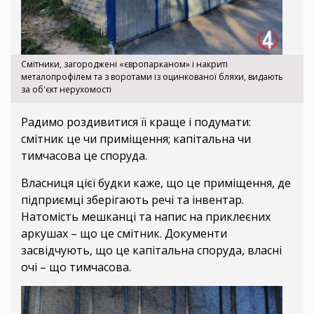
Смітники, загороджені «європарканом» і накриті
металопрофілем та з воротами із оцинкованої бляхи, видають
за об'єкт нерухомості
Радимо роздивитися її краще і подумати:
смітник це чи приміщення; капітальна чи
тимчасова це споруда.
Власниця цієї будки каже, що це приміщення, де
підприємці зберігають речі та інвентар.
Натомість мешканці та напис на приклеєних
аркушах – що це смітник. Документи
засвідчують, що це капітальна споруда, власні
очі – що тимчасова.