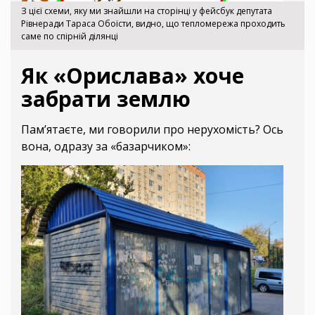
З цієї схеми, яку ми знайшли на сторінці у фейсбук депутата
Рівнеради Тараса Обоїсти, видно, що тепломережа проходить
саме по спірній ділянці
Як «Орислава» хоче
забрати землю
Пам’ятаєте, ми говорили про нерухомість? Ось
вона, одразу за «базарчиком»: