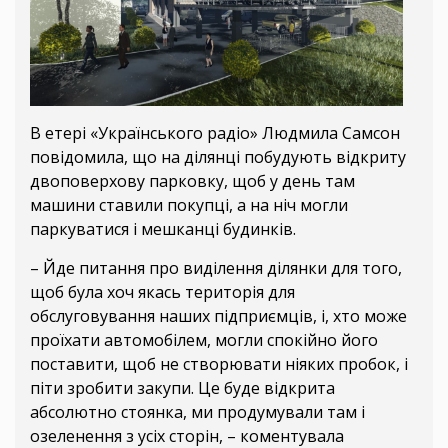
В етері «Українського радіо» Людмила Самсон
повідомила, що на ділянці побудують відкриту
двоповерхову парковку, щоб у день там
машини ставили покупці, а на ніч могли
паркуватися і мешканці будинків.
– Йде питання про виділення ділянки для того,
щоб була хоч якась територія для
обслуговування наших підприємців, і, хто може
проїхати автомобілем, могли спокійно його
поставити, щоб не створювати ніяких пробок, і
піти зробити закупи. Це буде відкрита
абсолютно стоянка, ми продумували там і
озеленення з усіх сторін, – коментувала