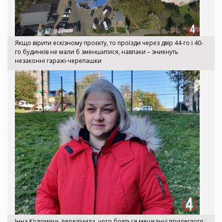
Якщо вірити ескізному проєкту, то проїзди через двір 44-го і 40-
го будинків не мали б зменшитися, навпаки – зникнуть
незаконні гаражі-черепашки
Інна Коломієць перелічила, чого бояться мешканці прилеглого