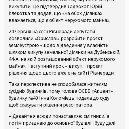
викупити. Це підтвердив і адвокат Юрій
Клекотка та додав, що «на обох ділянках
вважається, що є об'єкт нерухомого майна».
24 червня на сесії Рівнеради депутати
дозволили «Ориславі» розробити проєкт
землеустрою «щодо відведення у власність
шляхом викупу земельної ділянки на Дубенській,
44-А, на якій розташований об’єкт нерухомого
майна». Наступний крок – викуп. І проєкт
рішення щодо цього вже є на сайті Рівнеради.
Така перспектива не сподобалася жителям
сусідніх будинків, тому голова ОСББ «Акцент»
будинку №40 Інна Коломієць подала до суду,
щоб скасувати рішення реєстратора.
– Давайте я всюди понаставляю смітники, а
потім приєднаю до основної будівлі і буду далі