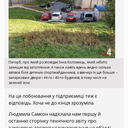
Пагорб, про який розповідає Інна Коломієць, який нібито
захищає від затоплення. А також навіть вдень видно скільки
автівок біля дитячих спортмайданчиків, а ввечері їх ще більше –
запарковані двори і 44-го і 40-го будинків, в тому числі на
зеленій зоні
На це побоювання у підприємиці теж є
відповідь. Хоча не до кінця зрозуміла.
Людмила Самсон надіслала нам першу й
останню сторінку технічного звіту про
інженерно-геологічні вишукування на об’єкті,