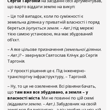
Сергій Таргоній
на засіданні сесії аргументував,
що варто віддати землю на викуп:
– Це той випадок, коли по суміжності є
земельна ділянка у приватній власності і поряд
береться
(купується земля. – Авт.)
під мережі
тією самою установою, яка має збудований
об’єкт.
– А яке цільове призначення
(земельної ділянки.
– Авт.)?
– звернувся Святослав Клічук до Сергія
Таргонія.
– У проєкті рішення це є. Під інженерно-
транспортну інфраструктуру, – Таргоній.
– Ну, то це не озеленення. Всі рівняни бачать,
що
там вже все збудовано, а земля – у
власності міста
. Ми не повинні по цій схемі
(віддавати землю. – Авт.).
Забудовник на своїй
землі мав би вміститись, а він зробив на міській,