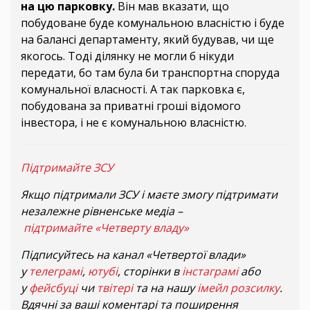
на цю парковку.
Він мав вказати, що
побудоване буде комунальною власністю і буде
на балансі департаменту, який будував, чи ще
якогось. Тоді ділянку не могли б нікуди
передати, бо там була би транспортна споруда
комунальної власності. А так парковка є,
побудована за приватні гроші відомого
інвестора, і не є комунальною власністю.
Підтримайте ЗСУ
Якщо підтримали ЗСУ і маєте змогу підтримати
незалежне рівненське медіа –
підтримайте «Четверту владу»
Підписуйтесь на канал «Четвертої влади»
у
телеграмі
,
ютубі
, сторінки в
інстаграмі
або
у
фейсбуці
чи
твітері
та на нашу
імейл розсилку
.
Вдячні за ваші коментарі та поширення