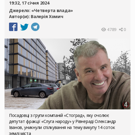
19:32, 17 січня 2024
Джерело:
«Четверта влада»
Автор(и):
Валерія Хомич
4789
0
Посадовці з групи компаній «Стоград», яку очолює
депутат фракції «Слуга народу» у Рівнераді Олександр
Іванов, уникнули спілкування на тему викупу 14 соток
землі міста