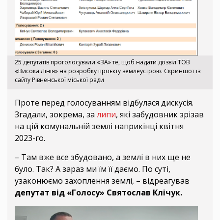
25 депутатів проголосували «ЗА» те, щоб надати дозвіл ТОВ
«Висока Лінія» на розробку проєкту землеустрою. Скриншот із
сайту Рівненської міської ради
Проте перед голосуванням відбулася дискусія.
Згадали, зокрема, за
липи
, які забудовник зрізав
на цій комунальній землі наприкінці квітня
2023-го.
– Там вже все збудовано, а землі в них ще не
було. Так? А зараз ми їм її даємо. По суті,
узаконюємо захоплення землі, – відреагував
депутат від «Голосу» Святослав Клічук.