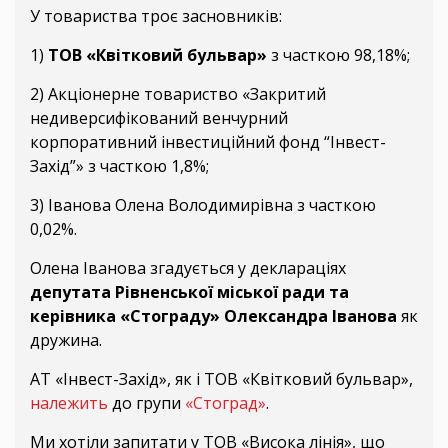
У товариства троє засновників:
1)
ТОВ «Квітковий бульвар»
з часткою 98,18%;
2) Акціонерне товариство «Закритий
недиверсифікований венчурний
корпоративний інвестиційний фонд “Інвест-
Захід”» з часткою 1,8%;
3) Іванова Олена Володимирівна з часткою
0,02%.
Олена Іванова згадується у деклараціях
депутата Рівненської міської ради та
керівника «Стограду» Олександра Іванова
як
дружина.
АТ «Інвест-Захід», як і ТОВ «Квітковий бульвар»,
належить
до групи
«Стоград»
.
Ми хотіли запитати у ТОВ «Висока лінія», що