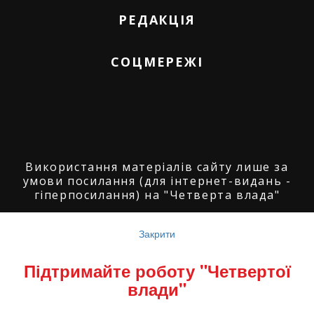
РЕДАКЦІЯ
СОЦМЕРЕЖІ
Використання матеріалів сайту лише за
умови посилання (для інтернет-видань -
гіперпосилання) на "Четверта влада"
© ГО "Агенція журналістських розслідувань
"Четверта влада": 2008-2026.
Закрити
© ГО "Рівненський прес клуб": 2008-2026. ©
Підтримайте роботу "Четвертої
Володимир Торбіч: 2008-2026.
влади"
© Copyright by
SoftGroup
2026 All Right
Reserved