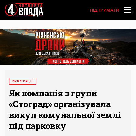
Перейти
User
до
ПІДТРИМАТИ
основного
account
вмісту
menu
ПУБЛІКАЦІЇ
Як компанія з групи
«Стоград» організувала
викуп комунальної землі
під парковку