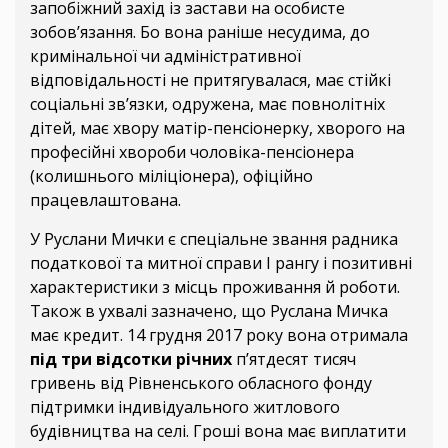
запобіжний захід із застави на особисте
зобов’язання. Бо вона раніше несудима, до
кримінальної чи адміністративної
відповідальності не притягувалася, має стійкі
соціальні зв’язки, одружена, має повнолітніх
дітей, має хвору матір-пенсіонерку, хворого на
професійні хвороби чоловіка-пенсіонера
(колишнього міліціонера), офіційно
працевлаштована.
У Руслани Мички є спеціальне звання радника
податкової та митної справи І рангу і позитивні
характеристики з місць проживання й роботи.
Також в ухвалі зазначено, що Руслана Мичка
має кредит. 14 грудня 2017 року вона отримала
під три відсотки річних
п’ятдесят тисяч
гривень від Рівненського обласного фонду
підтримки індивідуального житлового
будівництва на селі. Гроші вона має виплатити