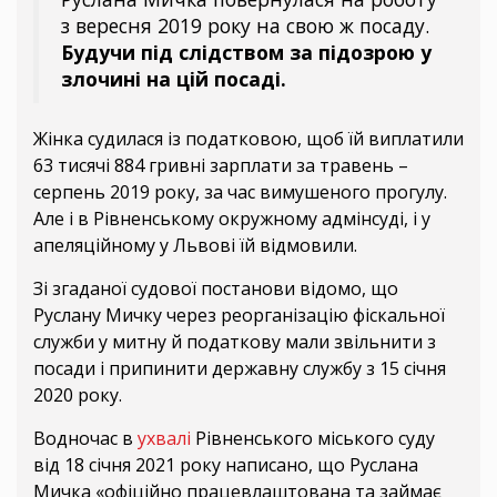
з вересня 2019 року на свою ж посаду.
Будучи під слідством за підозрою у
злочині на цій посаді.
Жінка судилася із податковою, щоб їй виплатили
63 тисячі 884 гривні зарплати за травень –
серпень 2019 року, за час вимушеного прогулу.
Але і в Рівненському окружному адмінсуді, і у
апеляційному у Львові їй відмовили.
Зі згаданої судової постанови відомо, що
Руслану Мичку через реорганізацію фіскальної
служби у митну й податкову мали звільнити з
посади і припинити державну службу з 15 січня
2020 року.
Водночас в
ухвалі
Рівненського міського суду
від 18 січня 2021 року написано, що Руслана
Мичка «офіційно працевлаштована та займає