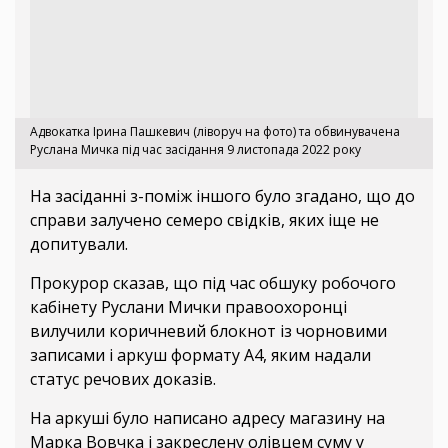
Адвокатка Ірина Пашкевич (ліворуч на фото) та обвинувачена
Руслана Мичка під час засідання 9 листопада 2022 року
На засіданні з-поміж іншого було згадано, що до
справи залучено семеро свідків, яких іще не
допитували.
Прокурор сказав, що під час обшуку робочого
кабінету Руслани Мички правоохоронці
вилучили коричневий блокнот із чорновими
записами і аркуш формату А4, яким надали
статус речових доказів.
На аркуші було написано адресу магазину на
Марка Вовчка і закреслену олівцем суму у