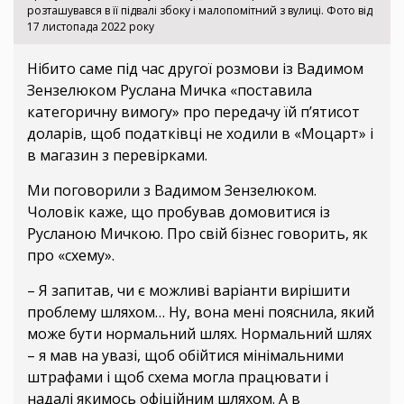
розташувався в її підвалі збоку і малопомітний з вулиці. Фото від
17 листопада 2022 року
Нібито саме під час другої розмови із Вадимом
Зензелюком Руслана Мичка «поставила
категоричну вимогу» про передачу їй п’ятисот
доларів, щоб податківці не ходили в «Моцарт» і
в магазин з перевірками.
Ми поговорили з Вадимом Зензелюком.
Чоловік каже, що пробував домовитися із
Русланою Мичкою. Про свій бізнес говорить, як
про «схему».
– Я запитав, чи є можливі варіанти вирішити
проблему шляхом… Ну, вона мені пояснила, який
може бути нормальний шлях. Нормальний шлях
– я мав на увазі, щоб обійтися мінімальними
штрафами і щоб схема могла працювати і
надалі якимось офіційним шляхом. А в