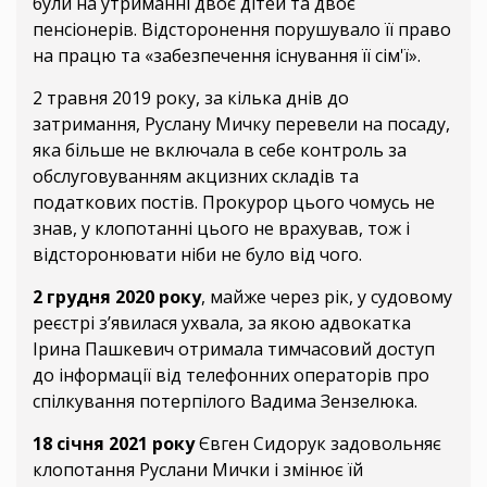
були на утриманні двоє дітей та двоє
пенсіонерів. Відсторонення порушувало її право
на працю та «забезпечення існування її сім'ї».
2 травня 2019 року, за кілька днів до
затримання, Руслану Мичку перевели на посаду,
яка більше не включала в себе контроль за
обслуговуванням акцизних складів та
податкових постів. Прокурор цього чомусь не
знав, у клопотанні цього не врахував, тож і
відсторонювати ніби не було від чого.
2 грудня 2020 року
, майже через рік, у судовому
реєстрі з’явилася ухвала, за якою адвокатка
Ірина Пашкевич отримала тимчасовий доступ
до інформації від телефонних операторів про
спілкування потерпілого Вадима Зензелюка.
18 січня 2021 року
Євген Сидорук задовольняє
клопотання Руслани Мички і змінює їй