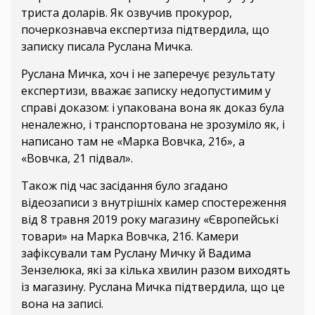
триста доларів. Як озвучив прокурор,
почеркознавча експертиза підтвердила, що
записку писала Руслана Мичка.
Руслана Мичка, хоч і не заперечує результату
експертизи, вважає записку недопустимим у
справі доказом: і упакована вона як доказ була
неналежно, і транспортована не зрозуміло як, і
написано там не «Марка Вовчка, 21б», а
«Вовчка, 21 підвал».
Також під час засідання було згадано
відеозаписи з внутрішніх камер спостереження
від 8 травня 2019 року магазину «Європейські
товари» на Марка Вовчка, 21б. Камери
зафіксували там Руслану Мичку й Вадима
Зензелюка, які за кілька хвилин разом виходять
із магазину. Руслана Мичка підтвердила, що це
вона на записі.