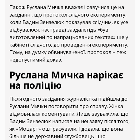
Також Руслана Мичка вважає і озвучила це на
засіданні, що протокол слідчого експерименту,
коли Вадим Зензелюк показував слідчим, як усе
відбувалося, насправді заздалегідь «був
виготовлений по напрацьованих текстах» ще у
кабінеті слідчого, до проведення експерименту.
Тому, на думку обвинуваченої, протокол – теж
недопустимий доказ.
Руслана Мичка нарікає
на поліцію
Після одного засідання журналістка підійшла до
Руслани Мички поговорити про справу. Жінка
відмовилася коментувати. Лише зауважила, що
Вадим Зензелюк написав на неї заяву після того,
як «Моцарт» оштрафували. І додала, що вона
більше не державний службовець і що