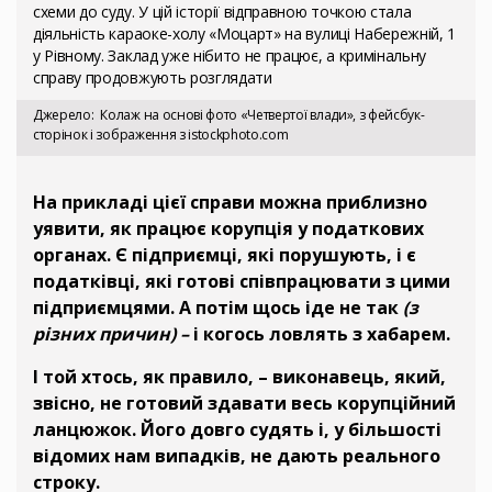
схеми до суду. У цій історії відправною точкою стала
діяльність караоке-холу «Моцарт» на вулиці Набережній, 1
у Рівному. Заклад уже нібито не працює, а кримінальну
справу продовжують розглядати
Джерело
Колаж на основі фото «Четвертої влади», з фейсбук-
сторінок і зображення з istockphoto.com
На прикладі цієї справи можна приблизно
уявити, як працює корупція у податкових
органах. Є підприємці, які порушують, і є
податківці, які готові співпрацювати з цими
підприємцями. А потім щось іде не так
(з
різних причин) –
і когось ловлять з хабарем.
І той хтось, як правило, – виконавець, який,
звісно, не готовий здавати весь корупційний
ланцюжок. Його довго судять і, у більшості
відомих нам випадків, не дають реального
строку.