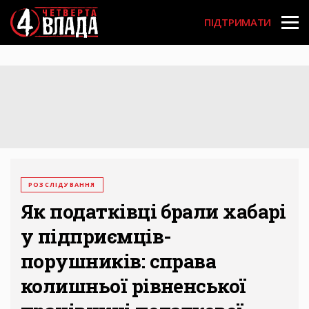
Перейти
User
до
ПІДТРИМАТИ
основного
account
вмісту
menu
РОЗСЛІДУВАННЯ
Як податківці брали хабарі
у підприємців-
порушників: справа
колишньої рівненської