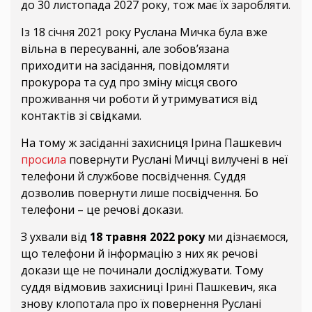
до 30 листопада 2027 року, тож має їх заробляти.
Із 18 січня 2021 року Руслана Мичка була вже
вільна в пересуванні, але зобов’язана
приходити на засідання, повідомляти
прокурора та суд про зміну місця свого
проживання чи роботи й утримуватися від
контактів зі свідками.
На тому ж засіданні захисниця Ірина Пашкевич
просила
повернути Руслані Мичці вилучені в неї
телефони й службове посвідчення. Суддя
дозволив повернути лише посвідчення. Бо
телефони – це речові докази.
З ухвали від
18 травня 2022 року
ми дізнаємося,
що телефони й інформацію з них як речові
докази ще не починали досліджувати. Тому
суддя відмовив захисниці Ірині Пашкевич, яка
знову клопотала про їх повернення Руслані