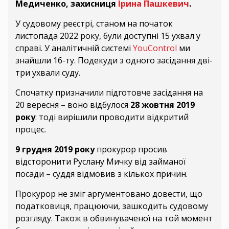
Медиченко, захисниця
Ірина Пашкевич
.
У судовому реєстрі, станом на початок
листопада 2022 року, були доступні 15 ухвал у
справі. У аналітичній системі
YouControl
ми
знайшли 16-ту. Подекуди з одного засідання дві-
три ухвали суду.
Спочатку призначили підготовче засідання на
20 вересня – воно відбулося
28 жовтня 2019
року
: тоді вирішили проводити відкритий
процес.
9 грудня 2019 року
прокурор просив
відсторонити Руслану Мичку від займаної
посади – суддя відмовив з кількох причин.
Прокурор не зміг аргументовано довести, що
податковиця, працюючи, зашкодить судовому
розгляду. Також в обвинуваченої на той момент