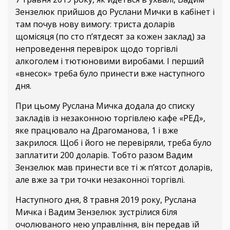
Зензелюк прийшов до Руслани Мички в кабінет і
там почув нову вимогу: триста доларів
щомісяця (по сто п’ятдесят за кожен заклад) за
непроведення перевірок щодо торгівлі
алкоголем і тютюновими виробами. І перший
«внесок» треба було принести вже наступного
дня.
При цьому Руслана Мичка додала до списку
закладів із незаконною торгівлею кафе «РЕД»,
яке працювало на Драгоманова, 1 і вже
закрилося. Щоб і його не перевіряли, треба було
заплатити 200 доларів. Тобто разом Вадим
Зензелюк мав принести все ті ж п’ятсот доларів,
але вже за три точки незаконної торгівлі.
Наступного дня, 8 травня 2019 року, Руслана
Мичка і Вадим Зензелюк зустрілися біля
очолюваного нею управління, він передав їй