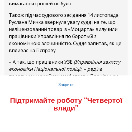
вимагання грошей не було.
Також під час судового засідання 14 листопада
Руслана Мичка звернула увагу судді на те, що
неліцензований товар із «Моцарта» вилучили
працівники Управління по боротьбі з
економічною злочинністю. Суддя запитав, як це
впливає на її справу.
– А так, що працівники УЗЕ
(Управління захисту
економіки Національної поліції, – ред.)
в
подальшому зробили мені справу. Працівники
УЗЕ, які не взяли якогось іншого магазину, а
Закрити
взяли чогось саме «Моцарта», який працює у
Рівному, не маючи документів, не маючи землі і
Підтримайте роботу "Четвертої
не маючи взагалі ліцензії. Нагорнюк, який там
влади"
працює… без документів, – зауважила Руслана
Мичка.
Зі змісту доказів виходить, що накази про