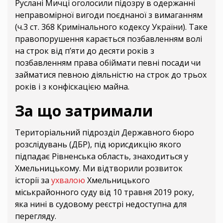
Руслані Мичці оголосили підозру в одержанні
неправомірної вигоди поєднаної з вимаганням
(ч.3 ст. 368 Кримінального кодексу України). Таке
правопорушення карається позбавленням волі
на строк від п’яти до десяти років з
позбавленням права обіймати певні посади чи
займатися певною діяльністю на строк до трьох
років і з конфіскацією майна.
За що затримали
Територіальний підрозділ Державного бюро
розслідувань (ДБР), під юрисдикцію якого
підпадає Рівненська область, знаходиться у
Хмельницькому. Ми відтворили розвиток
історії за
ухвалою
Хмельницького
міськрайонного суду від 10 травня 2019 року,
яка нині в судовому реєстрі недоступна для
перегляду.