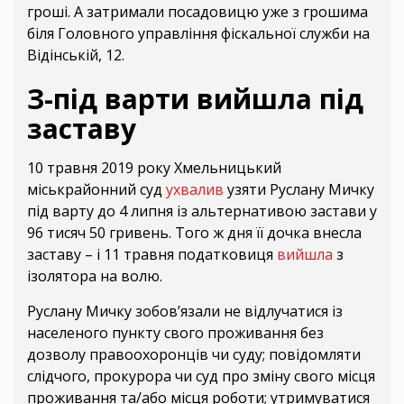
гроші. А затримали посадовицю уже з грошима
біля Головного управління фіскальної служби на
Відінській, 12.
З-під варти вийшла під
заставу
10 травня 2019 року Хмельницький
міськрайонний суд
ухвалив
узяти Руслану Мичку
під варту до 4 липня із альтернативою застави у
96 тисяч 50 гривень. Того ж дня її дочка внесла
заставу – і 11 травня податковиця
вийшла
з
ізолятора на волю.
Руслану Мичку зобов’язали не відлучатися із
населеного пункту свого проживання без
дозволу правоохоронців чи суду; повідомляти
слідчого, прокурора чи суд про зміну свого місця
проживання та/або місця роботи; утримуватися