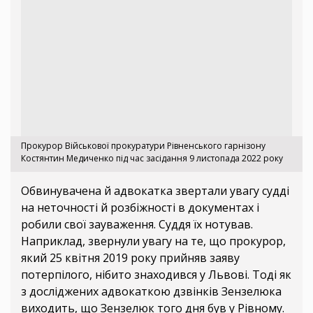
Прокурор Військової прокуратури Рівненського гарнізону
Костянтин Медиченко під час засідання 9 листопада 2022 року
Обвинувачена й адвокатка звертали увагу судді
на неточності й розбіжності в документах і
робили свої зауваження. Суддя їх нотував.
Наприклад, звернули увагу на те, що прокурор,
який 25 квітня 2019 року прийняв заяву
потерпілого, нібито знаходився у Львові. Тоді як
з досліджених адвокаткою дзвінків Зензелюка
виходить, що Зензелюк того дня був у Рівному.