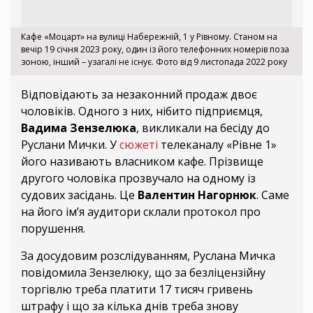
Кафе «Моцарт» на вулиці Набережній, 1 у Рівному. Станом на
вечір 19 січня 2023 року, один із його телефонних номерів поза
зоною, інший – узагалі не існує. Фото від 9 листопада 2022 року
Відповідають за незаконний продаж двоє
чоловіків. Одного з них, нібито підприємця,
Вадима Зензелюка
, викликали на бесіду до
Руслани Мички. У
сюжеті
телеканалу «Рівне 1»
його називають власником кафе. Прізвище
другого чоловіка прозвучало на одному із
судових засідань. Це
Валентин Нагорнюк
. Саме
на його ім’я аудитори склали протокол про
порушення.
За досудовим розслідуванням, Руслана Мичка
повідомила Зензелюку, що за безліцензійну
торгівлю треба платити 17 тисяч гривень
штрафу і що за кілька днів треба знову