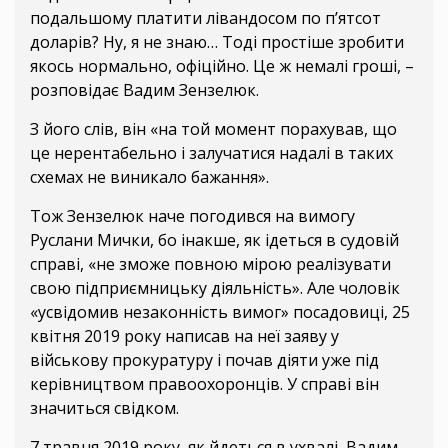
подальшому платити лівандосом по п’ятсот
доларів? Ну, я не знаю… Тоді простіше зробити
якось нормально, офіційно. Це ж немалі гроші, –
розповідає Вадим Зензелюк.
З його слів, він «на той момент порахував, що
це нерентабельно і залучатися надалі в таких
схемах не виникало бажання».
Тож Зензелюк наче погодився на вимогу
Руслани Мички, бо інакше, як ідеться в судовій
справі, «не зможе повною мірою реалізувати
свою підприємницьку діяльність». Але чоловік
«усвідомив незаконність вимог» посадовиці, 25
квітня 2019 року написав на неї заяву у
військову прокуратуру і почав діяти уже під
керівництвом правоохоронців. У справі він
значиться свідком.
7 травня 2019 року, як йдеться в ухвалі, Вадим