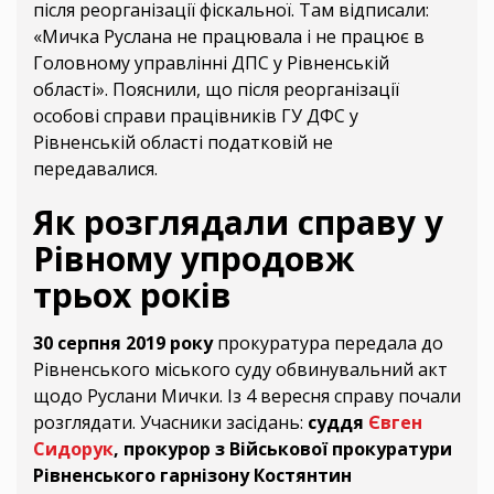
після реорганізації фіскальної. Там відписали:
«Мичка Руслана не працювала і не працює в
Головному управлінні ДПС у Рівненській
області». Пояснили, що після реорганізації
особовi справи працiвникiв ГУ ДФС у
Рівненській областi податковій не
передавалися.
Як розглядали справу у
Рівному упродовж
трьох років
30 серпня 2019 року
прокуратура передала до
Рівненського міського суду обвинувальний акт
щодо Руслани Мички. Із 4 вересня справу почали
розглядати. Учасники засідань:
суддя
Євген
Сидорук
, прокурор з Військової прокуратури
Рівненського гарнізону Костянтин