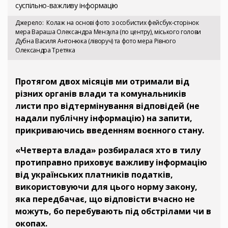
суспільно-важливу інформацію
Джерело
Колаж на основі фото з особистих фейсбук-сторінок
мера Вараша Олександра Мензула (по центру), міського голови
Дубна Василя Антонюка (ліворуч) та фото мера Рівного
Олександра Третяка
Протягом двох місяців ми отримали від
різних органів влади та комунальників
листи про відтермінування відповідей (не
надали публічну інформацію) на запити,
прикриваючись введенням воєнного стану.
«Четверта влада» розбиралася хто в тилу
протиправно приховує важливу інформацію
від українських платників податків,
використовуючи для цього норму закону,
яка передбачає, що відповісти вчасно не
можуть, бо перебувають під обстрілами чи в
окопах.