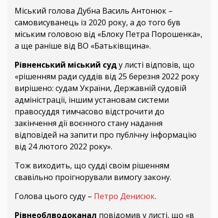
Міський голова Дубна Василь Антонюк –
самовисуванець із 2020 року, а до того був
міським головою від «Блоку Петра Порошенка»,
а ще раніше від ВО «Батьківщина».
Рівненський міський суд
у листі відповів, що
«рішенням ради суддів від 25 березня 2022 року
вирішено: судам України, Державній судовій
адміністрації, іншим установам системи
правосуддя тимчасово відстрочити до
закінчення дії воєнного стану надання
відповідей на запити про публічну інформацію
від 24 лютого 2022 року».
Тож виходить, що судді своїм рішенням
свавільно проігнорували вимогу закону.
Голова цього суду –
Петро Денисюк
.
Рівнеоблводоканал
повідомив у листі, що «в