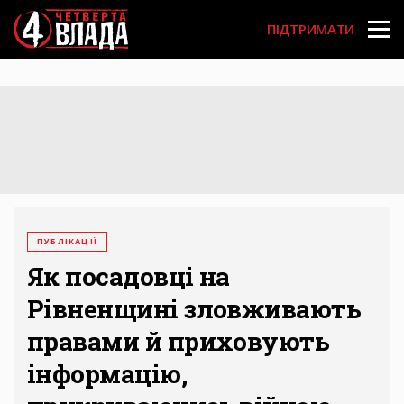
Перейти
User
до
ПІДТРИМАТИ
основного
account
вмісту
menu
ПУБЛІКАЦІЇ
Як посадовці на
Рівненщині зловживають
правами й приховують
інформацію,