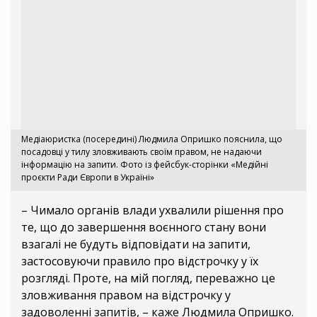
Медіаюристка (посередині) Людмила Опришко пояснила, що
посадовці у тилу зловживають своїм правом, не надаючи
інформацію на запити. Фото із фейсбук-сторінки «Медійні
проєкти Ради Європи в Україні»
– Чимало органів влади ухвалили рішення про
те, що до завершення воєнного стану вони
взагалі не будуть відповідати на запити,
застосовуючи правило про відстрочку у їх
розгляді. Проте, на мій погляд, переважно це
зловживання правом на відстрочку у
задоволенні запитів, – каже Людмила Опришко.