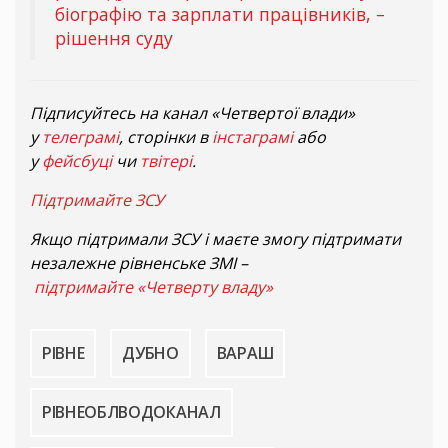
біографію та зарплати працівників, –
рішення суду
Підписуйтесь на канал «Четвертої влади»
у
телеграмі
, сторінки в
інстаграмі
або
у
фейсбуці
чи
твітері
.
Підтримайте ЗСУ
Якщо підтримали ЗСУ і маєте змогу підтримати
незалежне рівненське ЗМІ –
підтримайте «Четверту владу»
РІВНЕ
ДУБНО
ВАРАШ
РІВНЕОБЛВОДОКАНАЛ