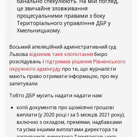
банально спекулюють. На мій погляд,
це звичайне зловживання
процесуальними правами з боку
Територіального управління ДБР у
Хмельницькому.
Восьмий апеляційний адміністративний суд
Львова
відхилив таке клопотання
бюро
розслідувань і
підтримав рішення Рівненського
окружного адмінсуду
про те, що журналісти
мають право отримати інформацію, про яку
запитували.
Тобто ДБР мусить надати надати нам:
копії документів про щомісячні грошові
виплати (у 2020 році і за 5 місяців 2021 року),
включно з окладом, преміями, надбавками
та усіма іншими виплатами директора та
заступників директора Територіального