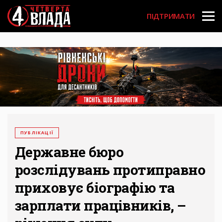
Перейти
User
до
ПІДТРИМАТИ
основного
account
вмісту
menu
ПУБЛІКАЦІЇ
Державне бюро
розслідувань протиправно
приховує біографію та
зарплати працівників, –