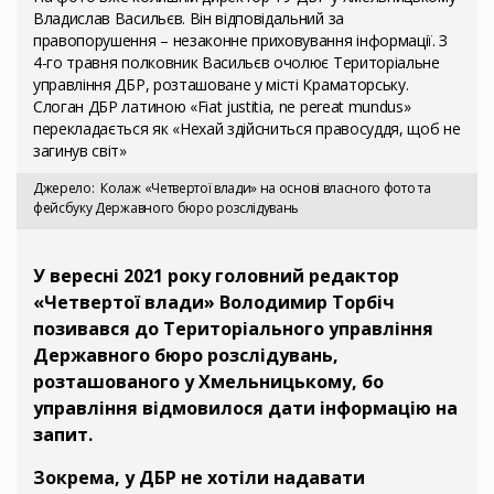
Владислав Васильєв. Він відповідальний за
правопорушення – незаконне приховування інформації. З
4-го травня полковник Васильєв очолює Територіальне
управління ДБР, розташоване у місті Краматорську.
Слоган ДБР латиною «Fiat justitia, ne pereat mundus»
перекладається як «Нехай здійсниться правосуддя, щоб не
загинув світ»
Джерело
Колаж «Четвертої влади» на основі власного фото та
фейсбуку Державного бюро розслідувань
У вересні 2021 року головний редактор
«Четвертої влади» Володимир Торбіч
позивався до Територіального управління
Державного бюро розслідувань,
розташованого у Хмельницькому, бо
управління відмовилося дати інформацію на
запит.
Зокрема, у ДБР не хотіли надавати