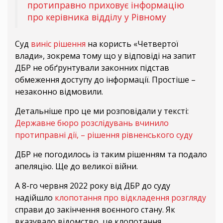
протиправно приховує інформацію
про керівника відділу у Рівному
Суд
виніс рішення
на користь «Четвертої
влади», зокрема тому що у відповіді на запит
ДБР не обґрунтували законних підстав
обмеження доступу до інформації. Простіше –
незаконно відмовили.
Детальніше про це ми розповідали у тексті:
Державне бюро розслідувань вчинило
протиправні дії, – рішення рівненського суду
ДБР не погодилось із таким рішенням та подало
апеляцію. Ще до великої війни.
А 8-го червня 2022 року від ДБР до суду
надійшло
клопотання про відкладення розгляду
справи до закінчення воєнного стану. Як
вказувало відомство, це клопотання