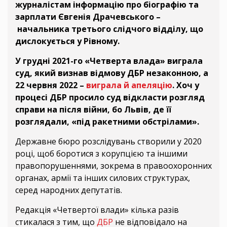
журналістам інформацію про біографію та
зарплати Євгенія Драчевського –
начальника третього слідчого відділу, що
дислокується у Рівному.
У грудні 2021-го «Четверта влада» виграла
суд, який визнав відмову ДБР незаконною, а
22 червня 2022 –
виграла й апеляцію
. Хоч у
процесі ДБР просило суд відкласти розгляд
справи на після війни, бо Львів, де її
розглядали, «під ракетними обстрілами».
Державне бюро розслідувань створили у 2020
році, щоб боротися з корупцією та іншими
правопорушеннями, зокрема в правоохоронних
органах, армії та інших силових структурах,
серед народних депутатів.
Редакція «Четвертої влади» кілька разів
стикалася з тим, що
ДБР
не відповідало на