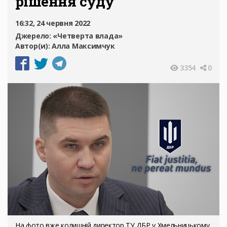
рішення суду
16:32, 24 червня 2022
Джерело:
«Четверта влада»
Автор(и):
Алла Максимчук
3354
0
На фото вже колишній директор ТУ ДБР у Хмельницькому