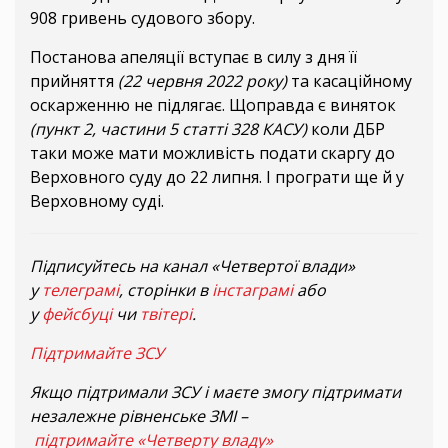
908 гривень судового збору.
Постанова апеляції вступає в силу з дня її
прийняття
(22 червня 2022 року)
та касаційному
оскарженню не підлягає. Щоправда є виняток
(пункт 2, частини 5 статті 328 КАСУ)
коли ДБР
таки може мати можливість подати скаргу до
Верховного суду до 22 липня. І програти ще й у
Верховному суді.
Підписуйтесь на канал «Четвертої влади»
у
телеграмі
, сторінки в
інстаграмі
або
у
фейсбуці
чи
твітері
.
Підтримайте ЗСУ
Якщо підтримали ЗСУ і маєте змогу підтримати
незалежне рівненське ЗМІ –
підтримайте «Четверту владу»