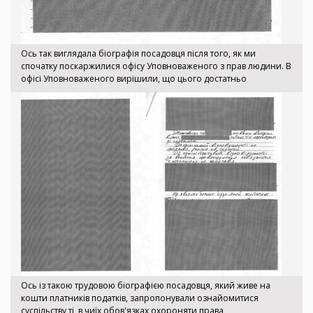
Ось так виглядала біографія посадовця після того, як ми
спочатку поскаржилися офісу Уповноваженого з прав людини. В
офісі Уповноваженого вирішили, що цього достатньо
Ось із такою трудовою біографією посадовця, який живе на
кошти платників податків, запропонували ознайомитися
суспільству ті, в чиїх обов'язках охороняти права