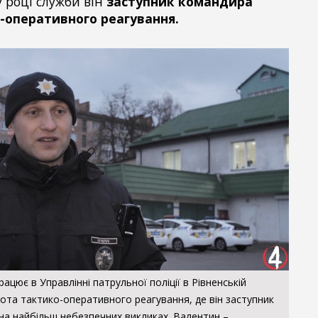
 році служби він
заступник командира
-оперативного реагування.
ацює в Управлінні патрульної поліції в Рівненській
 Рота тактико-оперативного реагування, де він заступник
на найбільш небезпечних викликах. Валентин –