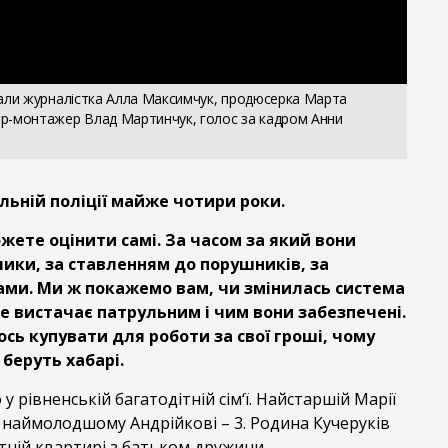
али журналістка Алла Максимчук, продюсерка Марта
р-монтажер Влад Мартинчук, голос за кадром Анни
льній поліції майже чотири роки.
жете оцінити самі. За часом за який вони
лики, за ставленням до порушників, за
вами. Ми ж покажемо вам, чи змінилась система
е вистачає патрульним і чим вони забезпечені.
сь купувати для роботи за свої гроші, чому
 беруть хабарі.
 у рівненській багатодітній сім‘ї. Найстаршій Марії
 9, наймолодшому Андрійкові – 3. Родина Кучеруків
тній квартирі з батьком дружини.