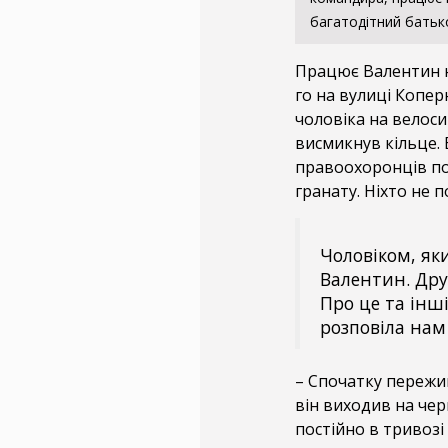
багатодітний батьк
Працює Валентин н
го на вулиці Копер
чоловіка на велосип
висмикнув кільце.
правоохоронців по
гранату. Ніхто не 
Чоловіком, як
Валентин. Дру
Про це та інш
розповіла нам
– Спочатку пережив
він виходив на чер
постійно в тривозі 