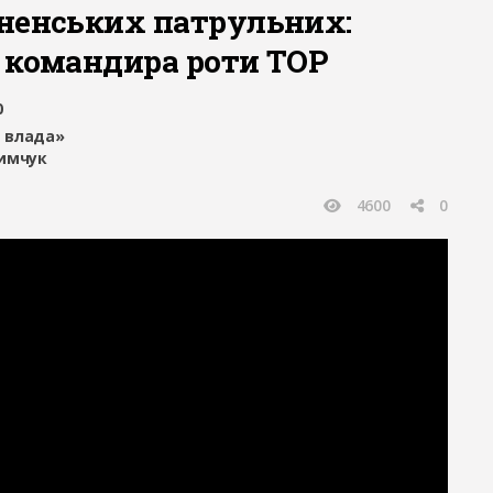
ненських патрульних:
 командира роти ТОР
0
 влада»
имчук
4600
0