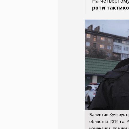
На четвертому
роти тактико
Валентин Кучерук пр
області із 2016-го.
командира, працює 