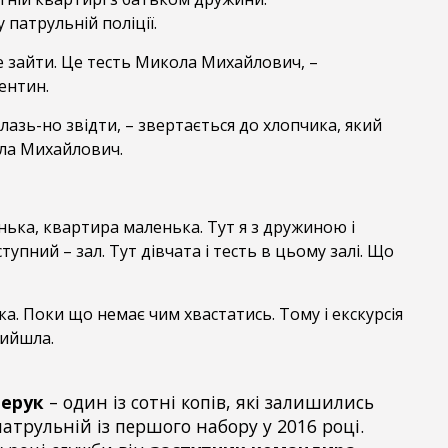
 патрульній поліції.
е зайти. Це тесть Микола Михайлович, –
ентин.
илазь-но звідти, – звертається до хлопчика, який
кола Михайлович.
нька, квартира маленька. Тут я з дружиною і
упний – зал. Тут дівчата і тесть в цьому залі. Що
а. Поки що немає чим хвастатись. Тому і екскурсія
вийшла.
черук
– один із сотні копів, які залишились
атрульній із першого набору у 2016 році.