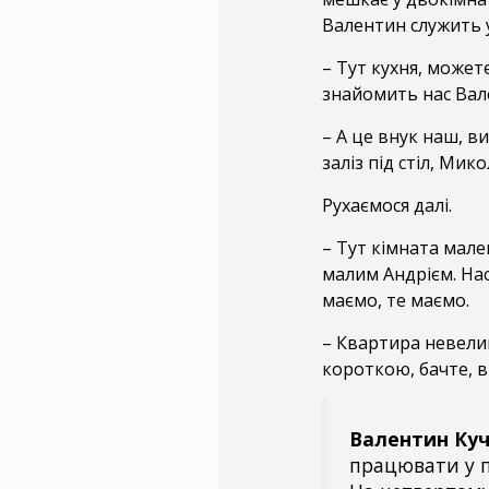
Валентин служить у
– Тут кухня, может
знайомить нас Вал
– А це внук наш, в
заліз під стіл, Ми
Рухаємося далі.
– Тут кімната мале
малим Андрієм. Наст
маємо, те маємо.
– Квартира невелик
короткою, бачте, 
Валентин Ку
працювати у п