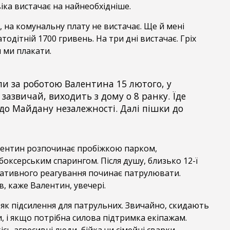
ка вистачає на найнеобхідніше.
, на комунальну плату не вистачає. Ще й мені
тодітній 1700 гривень. На три дні вистачає. Гріх
и ми плакати.
ли за роботою Валентина 15 лютого, у
к зазвичай, виходить з дому о 8 ранку. Їде
 до Майдану незалежності. Далі пішки до
ентин розпочинає пробіжкою парком,
боксерським спарингом. Після душу, близько 12-ї
ативного реагування починає патрулювати.
, каже Валентин, увечері.
е як підсилення для патрульних. Звичайно, скидають
, і якщо потрібна силова підтримка екіпажам.
сь агресивні люди, бійка чи сімейні сварки,