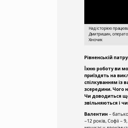
Над історією працюв
Дмитришин, операто
Хіночик
Рівненській патру
Їхню роботу ви мо
приїздять на вик
спілкуванням із 
зсередини. Чого н
Чи доводиться що
звільняються і чи
Валентин
– батько
–12 років, Софії –
мешкає у двокімна