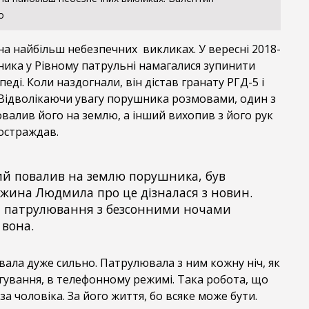
о
а найбільш небезпечних викликах. У вересні 2018-
ника у Рівному патрульні намагалися зупинити
еді. Коли наздогнали, він дістав гранату РГД-5 і
 Відволікаючи увагу порушника розмовами, один з
валив його на землю, а інший вихопив з його рук
постраждав.
ий повалив на землю порушника, був
жина Людмила про це дізналася з новин.
і патрулювання з безсонними ночами
 вона.
ала дуже сильно. Патрулювала з ним кожну ніч, як
гування, в телефонному режимі. Така робота, що
за чоловіка. За його життя, бо всяке може бути.