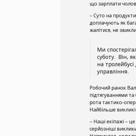
що зарплати чолові
– Суто на продукти
доплачують як бага
жалітися, не звикл
Ми спостеріга
суботу. Він, я
на тролейбусі
управління.
Робочий ранок Вал
підтягуваннями та 
рота тактико-опер
Найбільше викликів
– Наші екіпажі – ц
серйозніші виклики
Наприклад, коли які