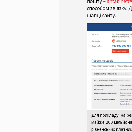
пошту –
shtab.net@
способом зв'язку. 
шапці сайту.
Для прикладу, на р
майже 200 мільйоні
рівненських платник