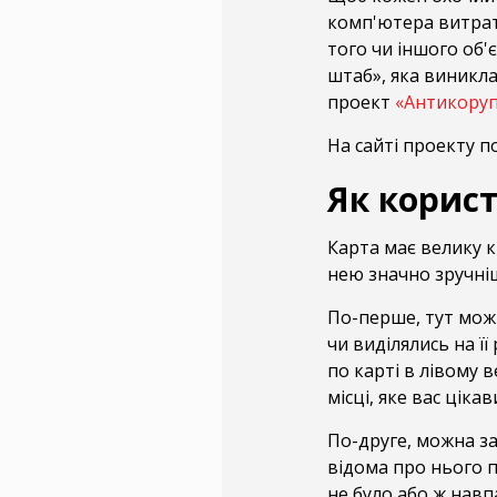
комп'ютера витрат
того чи іншого об'
штаб», яка виникла
проект
«Антикоруп
На сайті проекту п
Як корис
Карта має велику к
нею значно зручні
По-перше, тут можн
чи виділялись на ї
по карті в лівому 
місці, яке вас цікав
По-друге, можна з
відома про нього п
не було або ж навп