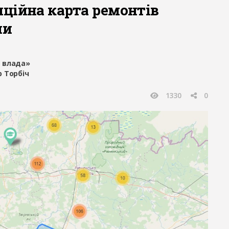
ційна карта ремонтів
ни
 влада»
 Торбіч
1330
0