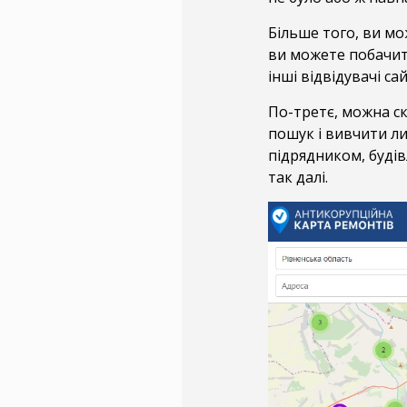
Більше того, ви м
ви можете побачит
інші відвідувачі са
По-третє, можна с
пошук і вивчити ли
підрядником, будів
так далі.