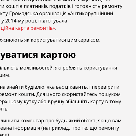
и коштів платників податків і готовність ремонту
єкту Громадська організація «Антикорупційний
 у 2014-му році, підготувала
ційна карта ремонтів»
.
ояснюють як користуватися цим сервісом.
туватися картою
ількість можливостей, які роблять користування
шим.
а знайти будівлю, яка вас цікавить, і перевірити
ї ремонт кошти. Для цього скористайтесь пошуком
верхньому кутку або вручну збільшіть карту в тому
ить.
алишити коментар про будь-який об’єкт, якщо вам
евна інформація (наприклад, про те, що ремонту
аки).