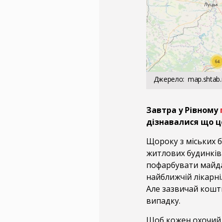
Джерело
map.shtab.
Завтра у Рівному
дізнавалися що це
Щороку з міських 
житлових будинків 
пофарбувати майдан
найближчій лікарні.
Але зазвичай кошти
випадку.
Щоб кожен охочий 