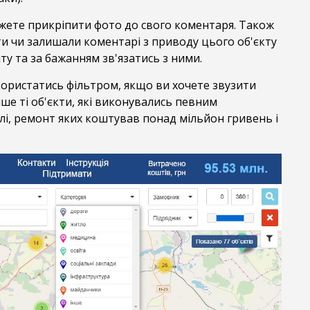
ожете прикріпити фото до свого коментаря. Також
и чи залишали коментарі з приводу цього об'єкту
йту та за бажанням зв'язатись з ними.
користатись фільтром, якщо ви хочете звузити
ше ті об'єкти, які виконувались певним
лі, ремонт яких коштував понад мільйон гривень і