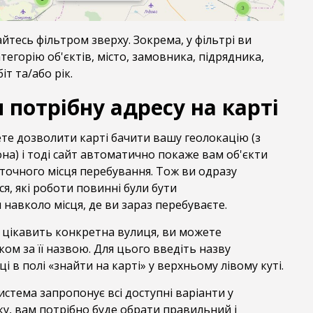
йтесь фільтром зверху. Зокрема, у фільтрі ви
егорію об'єктів, місто, замовника, підрядника,
т та/або рік.
 потрібну адресу на карті
те дозволити карті бачити вашу геолокацію (з
на) і тоді сайт автоматично покаже вам об'єкти
точного місця перебування. Тож ви одразу
, які роботи повинні були бути
навколо місця, де ви зараз перебуваєте.
с цікавить конкретна вулиця, ви можете
ом за її назвою. Для цього введіть назву
і в полі «знайти на карті» у верхньому лівому куті.
система запропонує всі доступні варіанти у
у, вам потрібно буде обрати правильний і