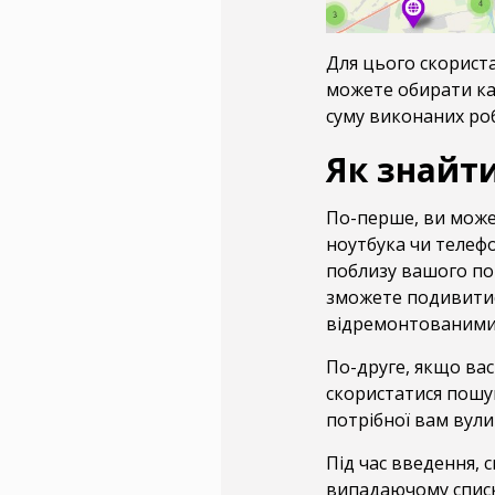
Для цього скориста
можете обирати кат
суму виконаних робі
Як знайти
По-перше, ви може
ноутбука чи телефо
поблизу вашого по
зможете подивитися
відремонтованими 
По-друге, якщо ва
скористатися пошук
потрібної вам вулиц
Під час введення, 
випадаючому списк