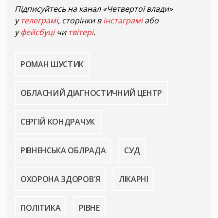
Підписуйтесь на канал «Четвертої влади»
у
телеграмі
, сторінки в
інстаграмі
або
у
фейсбуці
чи
твітері
.
РОМАН ШУСТИК
ОБЛАСНИЙ ДІАГНОСТИЧНИЙ ЦЕНТР
СЕРГІЙ КОНДРАЧУК
РІВНЕНСЬКА ОБЛРАДА
СУД
ОХОРОНА ЗДОРОВ'Я
ЛІКАРНІ
ПОЛІТИКА
РІВНЕ