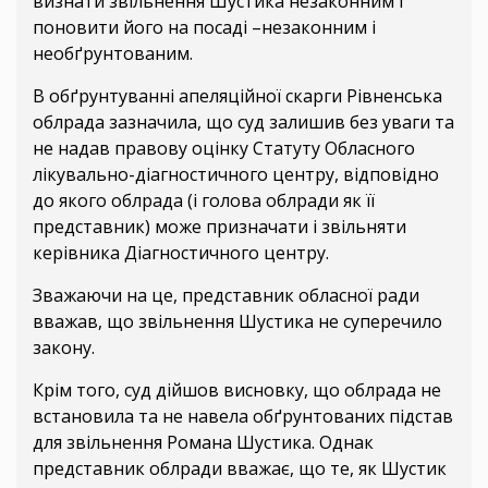
визнати звільнення Шустика незаконним і
поновити його на посаді –незаконним і
необґрунтованим.
В обґрунтуванні апеляційної скарги Рівненська
облрада зазначила, що суд залишив без уваги та
не надав правову оцінку Статуту Обласного
лікувально-діагностичного центру, відповідно
до якого облрада (і голова облради як її
представник) може призначати і звільняти
керівника Діагностичного центру.
Зважаючи на це, представник обласної ради
вважав, що звільнення Шустика не суперечило
закону.
Крім того, суд дійшов висновку, що облрада не
встановила та не навела обґрунтованих підстав
для звільнення Романа Шустика. Однак
представник облради вважає, що те, як Шустик