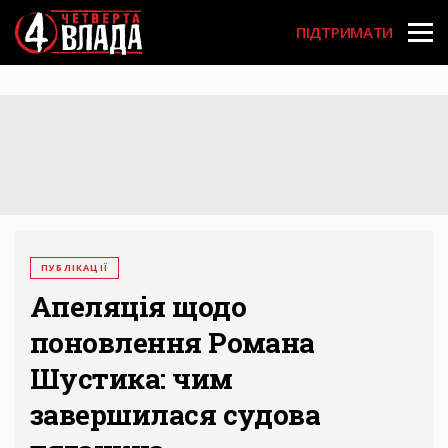
Перейти
User
до
ПІДТРИМАТИ
основного
account
вмісту
menu
ПУБЛІКАЦІЇ
Апеляція щодо
поновлення Романа
Шустика: чим
завершилася судова