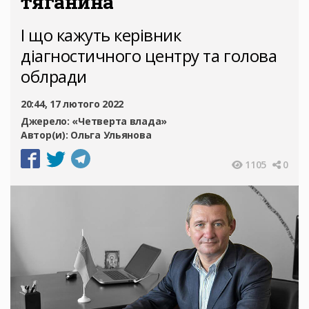
тяганина
І що кажуть керівник
діагностичного центру та голова
облради
20:44, 17 лютого 2022
Джерело:
«Четверта влада»
Автор(и):
Ольга Ульянова
1105
0