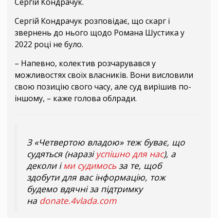
Сергій Кондрачук.
Сергій Кондрачук розповідає, що скарг і
звернень до нього щодо Романа Шустика у
2022 році не було.
– Напевно, колектив розчарувався у
можливостях своїх власників. Вони висловили
свою позицію свого часу, але суд вирішив по-
іншому, – каже голова облради.
З «Четвертою владою» теж буває, що
судяться (наразі
успішно для нас
), а
деколи і
ми судимось
за те, щоб
здобути для вас інформацію, тож
будемо вдячні за підтримку
на
donate.4vlada.com