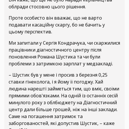
облради стосовно цього рішення.
Проте особисто він вважає, що не варто
подавати касаційну скаргу, бо не бачить у
цьому перспектив.
Ми запитали у Сергія Кондрачука, чи скаржилися
працівники діагностичного центру після
поновлення Романа Шустика та чи були
проблеми з затримкою зарплат у медзакладі.
– Шустик був у мене і просив з березня 0,25
ставки гінеколога, і я йому її погоджу. Хай
людина нарешті займеться тим, що вміє, своїми
прямими обов'язками. На одній із останніх сесій
минулого року з облбюджету на Діагностичний
центр дали більше грошей, ніж на інші заклади.
Саме на погашення затримок та
заборгованостей, які допустив Шустик, – каже