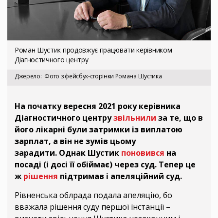
Роман Шустик продовжує працювати керівником
Діагностичного центру
Джерело
Фото з фейсбук-сторінки Романа Шустика
На початку вересня 2021 року керівника
Діагностичного центру
звільнили
за те, що в
його лікарні були затримки із виплатою
зарплат, а він не зумів цьому
зарадити. Однак Шустик
поновився
на
посаді (і досі її обіймає) через суд. Тепер це
ж
рішення
підтримав і апеляційний суд.
Рівненська облрада подала апеляцію, бо
вважала рішення суду першої інстанції –