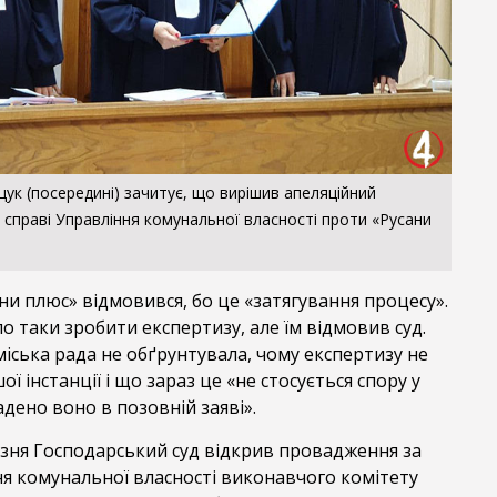
ук (посередині) зачитує, що вирішив апеляційний
 справі Управління комунальної власності проти «Русани
и плюс» відмовився, бо це «затягування процесу».
 таки зробити експертизу, але їм відмовив суд.
міська рада не обґрунтувала, чому експертизу не
ої інстанції і що зараз це «не стосується спору у
адено воно в позовній заяві».
езня Господарський суд відкрив провадження за
я комунальної власності виконавчого комітету