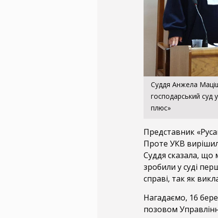
Суддя Анжела Маціщ
господарський суд у
плюс»
Представник «Русан
Проте УКВ вирішило
Суддя сказала, що 
зробили у суді перш
справі, так як викл
Нагадаємо, 16 бер
позовом Управлінн