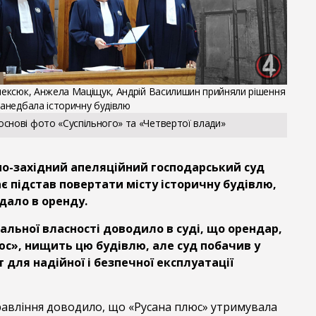
Олексюк, Анжела Маціщук, Андрій Василишин прийняли рішення
занедбала історичну будівлю
основі фото «Суспільного» та «Четвертої влади»
чно-західний апеляційний господарський суд
є підстав повертати місту історичну будівлю,
дало в оренду.
альної власності доводило в суді, що орендар,
юс», нищить цю будівлю, але суд побачив у
 для надійної і безпечної експлуатації
правління доводило, що «Русана плюс» утримувала