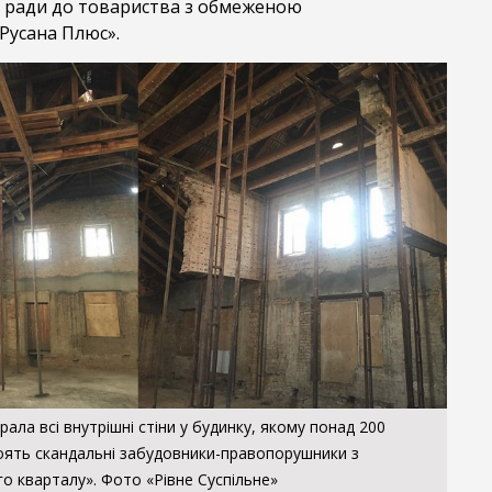
ої ради до товариства з обмеженою
Русана Плюс».
ала всі внутрішні стіни у будинку, якому понад 200
тоять скандальні забудовники-правопорушники з
о кварталу». Фото «Рівне Суспільне»