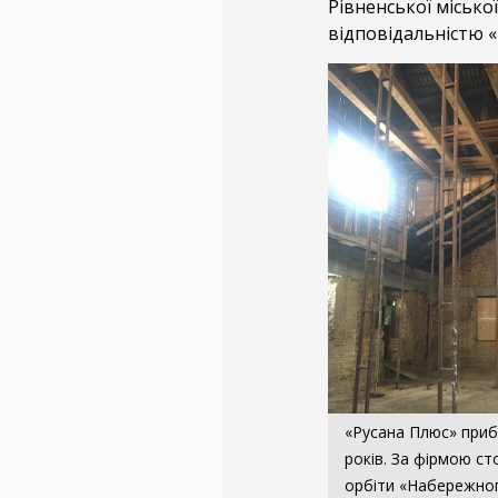
Рівненської міськ
відповідальністю «
«Русана Плюс» прибр
років. За фірмою с
орбіти «Набережног