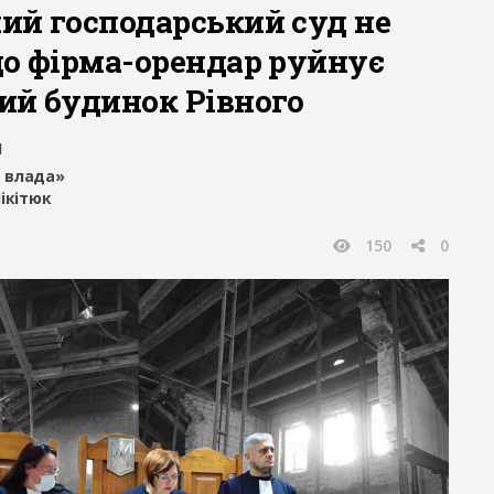
ий господарський суд не
що фірма-орендар руйнує
ий будинок Рівного
1
 влада»
ікітюк
150
0