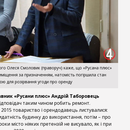
ого Олеся Смоловик (праворуч) каже, що «Русана плюс»
иміщення за призначенням, натомість погіршила стан
авою для розірвання угоди про оренду
вник «Русани плюс» Андрій Таборовець
ідповідач таким чином робить ремонт.
 2015 товариство і орендодавець листувалися:
датність будинку до використання, потім – про
роки місто ніяких претензій не висувало, як і при