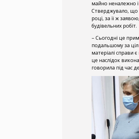
майно неналежно і 
Стверджувало, що ф
році, за її ж заяв
будівельних робіт.
– Сьогодні це при
подальшому за ціл
матеріалі справи є
це наслідок викона
говорила під час д