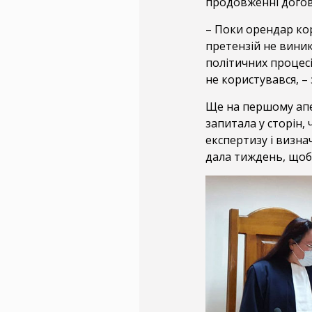
продовженні догово
– Поки орендар ко
претензій не виник
політичних процес
не користувався, –
Ще на першому апе
запитала у сторін,
експертизу і визна
дала тиждень, щоб 