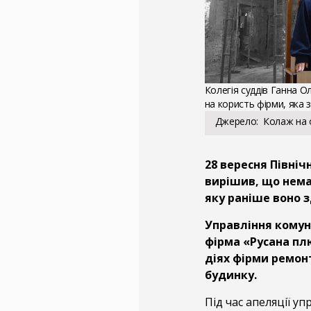
Колегія суддів Ганна 
на користь фірми, яка 
Джерело
Колаж на 
28 вересня Півні
вирішив, що нема
яку раніше воно з
Управління комун
фірма «Русана пл
діях фірми ремонт
будинку.
Під час апеляції у