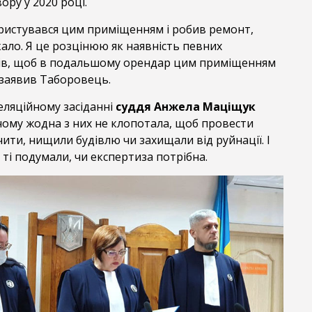
ру у 2020 році.
ристувався цим приміщенням і робив ремонт,
ало. Я це розцінюю як наявність певних
ів, щоб в подальшому орендар цим приміщенням
 заявив Таборовець.
ляційному засіданні
суддя Анжела Маціщук
 чому жодна з них не клопотала, щоб провести
чити, нищили будівлю чи захищали від руйнації. І
ті подумали, чи експертиза потрібна.